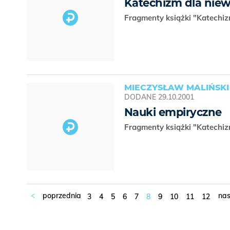
Katechizm dla niew
Fragmenty książki "Katechiz
MIECZYSŁAW MALIŃSKI
DODANE
29.10.2001
Nauki empiryczne
Fragmenty książki "Katechi
3
4
5
6
7
8
9
10
11
12