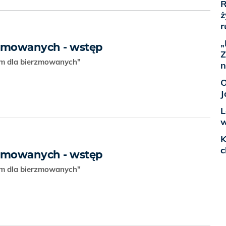
R
ż
r
„
rzmowanych - wstęp
Z
zm dla bierzmowanych"
n
O
J
L
w
K
c
rzmowanych - wstęp
zm dla bierzmowanych"