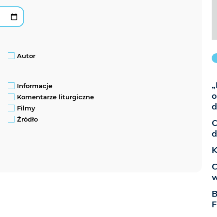
Autor
„
Informacje
o
Komentarze liturgiczne
d
Filmy
Źródło
C
d
K
C
w
B
F