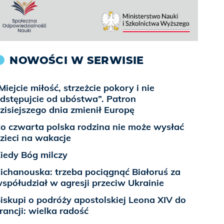
NOWOŚCI W SERWISIE
Miejcie miłość, strzeżcie pokory i nie
dstępujcie od ubóstwa”. Patron
zisiejszego dnia zmienił Europę
o czwarta polska rodzina nie może wysłać
zieci na wakacje
iedy Bóg milczy
ichanouska: trzeba pociągnąć Białoruś za
spółudział w agresji przeciw Ukrainie
iskupi o podróży apostolskiej Leona XIV do
rancji: wielka radość