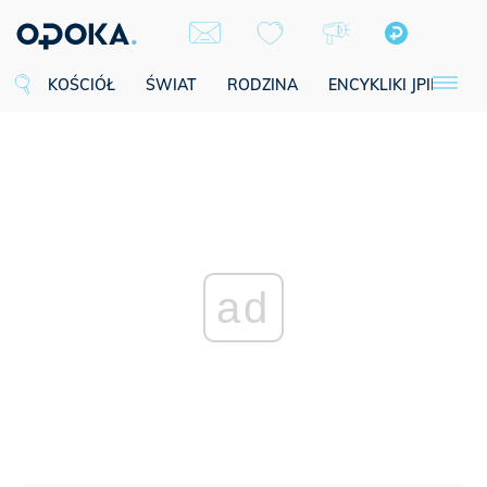
KOŚCIÓŁ
ŚWIAT
RODZINA
ENCYKLIKI JPII
SE
ad