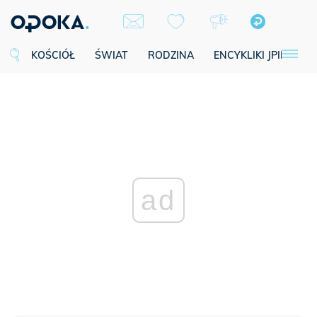
KOŚCIÓŁ
ŚWIAT
RODZINA
ENCYKLIKI JPII
SE
ad