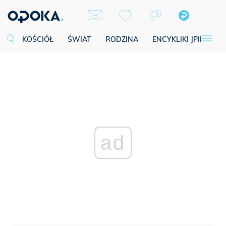
KOŚCIÓŁ
ŚWIAT
RODZINA
ENCYKLIKI JPII
SE
ad