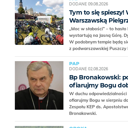
DODANE
09.08.2026
Tym to się spieszy!
Warszawską Pielgr
„Moc w słabości” – to hasło
wystartują na Jasną Górę. D
W podobnym tempie będą się
z podwarszawskiej Puszczy 
PAP
DODANE
02.08.2026
Bp Bronakowski: p
ofiarujmy Bogu do
W duchu odpowiedzialności z
ofiarujmy Bogu w sierpniu 
Zespołu KEP ds. Apostolstw
Bronakowski.