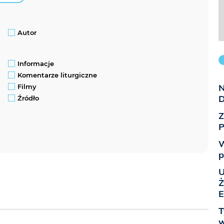
Autor
Informacje
Komentarze liturgiczne
N
Filmy
D
Źródło
Z
P
W
p
U
Ż
E
T
w