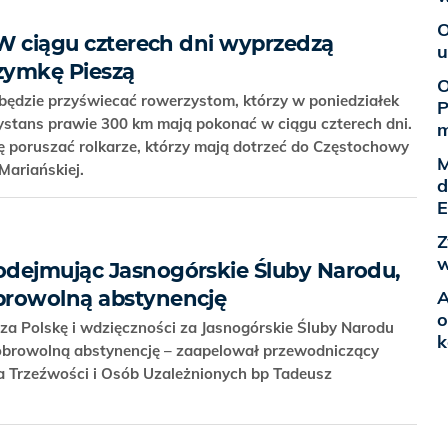
O
 W ciągu czterech dni wyprzedzą
u
zymkę Pieszą
O
 będzie przyświecać rowerzystom, którzy w poniedziałek
P
ystans prawie 300 km mają pokonać w ciągu czterech dni.
m
 poruszać rolkarze, którzy mają dotrzeć do Częstochowy
M
Mariańskiej.
d
E
Z
w
odejmując Jasnogórskie Śluby Narodu,
A
browolną abstynencję
o
a Polskę i wdzięczności za Jasnogórskie Śluby Narodu
k
dobrowolną abstynencję – zaapelował przewodniczący
a Trzeźwości i Osób Uzależnionych bp Tadeusz