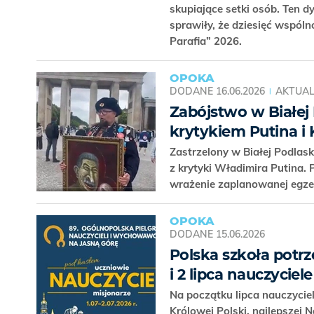
skupiające setki osób. Ten 
sprawiły, że dziesięć wspóln
Parafia” 2026.
OPOKA
DODANE
16.06.2026
AKTUAL
Zabójstwo w Białej
krytykiem Putina i
Zastrzelony w Białej Podlask
z krytyki Władimira Putina.
wrażenie zaplanowanej egze
OPOKA
DODANE
15.06.2026
Polska szkoła potrz
i 2 lipca nauczycie
Na początku lipca nauczycie
Królowej Polski, najlepszej 