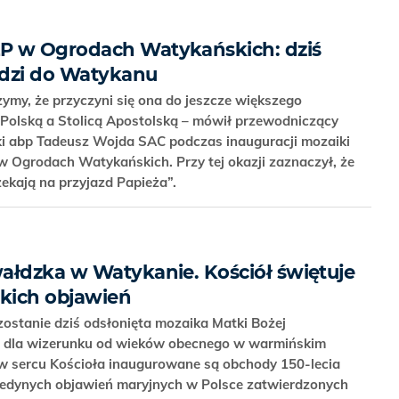
P w Ogrodach Watykańskich: dziś
odzi do Watykanu
zymy, że przyczyni się ona do jeszcze większego
y Polską a Stolicą Apostolską – mówił przewodniczący
ki abp Tadeusz Wojda SAC podczas inauguracji mozaiki
 w Ogrodach Watykańskich. Przy tej okazji zaznaczył, że
zekają na przyjazd Papieża”.
ałdzka w Watykanie. Kościół świętuje
lskich objawień
stanie dziś odsłonięta mozaika Matki Bożej
ci dla wizerunku od wieków obecnego w warmińskim
w sercu Kościoła inaugurowane są obchody 150-lecia
 jedynych objawień maryjnych w Polsce zatwierdzonych