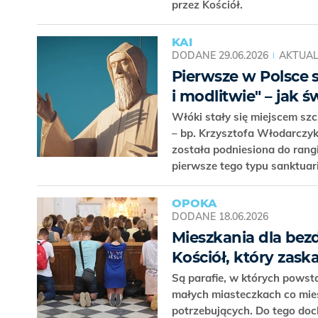
przez Kościół.
KAI
DODANE
29.06.2026
AKTUAL
Pierwsze w Polsce 
i modlitwie" – jak 
Włóki stały się miejscem szc
– bp. Krzysztofa Włodarczyk
została podniesiona do rang
pierwsze tego typu sanktuari
OPOKA
DODANE
18.06.2026
Mieszkania dla bez
Kościół, który zask
Są parafie, w których powst
małych miasteczkach co mie
potrzebujących. Do tego doc