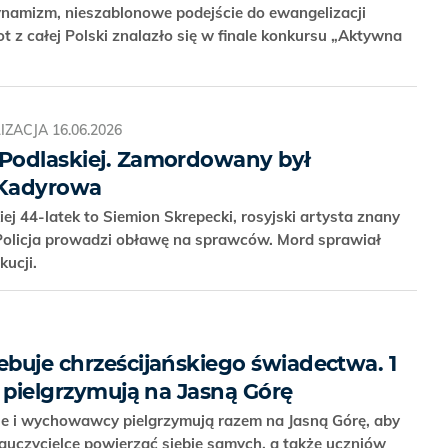
dynamizm, nieszablonowe podejście do ewangelizacji
ot z całej Polski znalazło się w finale konkursu „Aktywna
IZACJA
16.06.2026
 Podlaskiej. Zamordowany był
 Kadyrowa
iej 44-latek to Siemion Skrepecki, rosyjski artysta znany
 Policja prowadzi obławę na sprawców. Mord sprawiał
kucji.
ebuje chrześcijańskiego świadectwa. 1
le pielgrzymują na Jasną Górę
le i wychowawcy pielgrzymują razem na Jasną Górę, aby
Nauczycielce powierzać siebie samych, a także uczniów