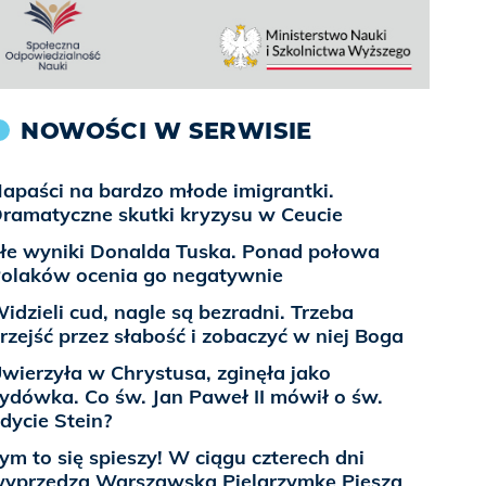
NOWOŚCI W SERWISIE
apaści na bardzo młode imigrantki.
ramatyczne skutki kryzysu w Ceucie
łe wyniki Donalda Tuska. Ponad połowa
olaków ocenia go negatywnie
idzieli cud, nagle są bezradni. Trzeba
rzejść przez słabość i zobaczyć w niej Boga
wierzyła w Chrystusa, zginęła jako
ydówka. Co św. Jan Paweł II mówił o św.
dycie Stein?
ym to się spieszy! W ciągu czterech dni
yprzedzą Warszawską Pielgrzymkę Pieszą