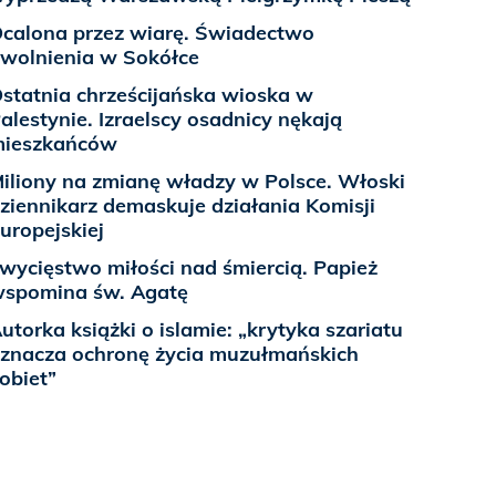
calona przez wiarę. Świadectwo
wolnienia w Sokółce
statnia chrześcijańska wioska w
alestynie. Izraelscy osadnicy nękają
ieszkańców
iliony na zmianę władzy w Polsce. Włoski
ziennikarz demaskuje działania Komisji
uropejskiej
wycięstwo miłości nad śmiercią. Papież
spomina św. Agatę
utorka książki o islamie: „krytyka szariatu
znacza ochronę życia muzułmańskich
obiet”