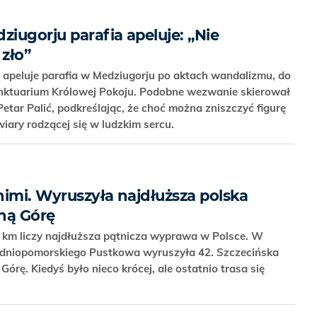
ziugorju parafia apeluje: „Nie
 zło”
– apeluje parafia w Medziugorju po aktach wandalizmu, do
anktuarium Królowej Pokoju. Podobne wezwanie skierował
etar Palić, podkreślając, że choć można zniszczyć figurę
 wiary rodzącej się w ludzkim sercu.
nimi. Wyruszyła najdłuższa polska
ną Górę
 km liczy najdłuższa pątnicza wyprawa w Polsce. W
hodniopomorskiego Pustkowa wyruszyła 42. Szczecińska
órę. Kiedyś było nieco krócej, ale ostatnio trasa się