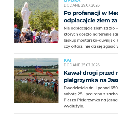
OPOKA
DODANE
29.07.2026
Po profanacji w Med
odpłacajcie złem za
Nie odpłacajcie złem za zło 
których doszło na terenie s
biskup mostarsko-duvnijski P
czy ołtarz, nie da się zgasić
KAI
DODANE
25.07.2026
Kawał drogi przed 
pielgrzymka na Jas
Dwadzieścia dni i ponad 650
sobotę 25 lipca rano z zac
Piesza Pielgrzymka na Jasną G
wydłużyła.