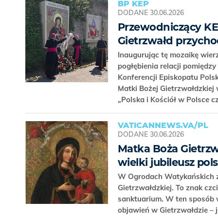
BP KEP
DODANE
30.06.2026
Przewodniczący KE
Gietrzwałd przych
Inaugurując tę mozaikę wier
pogłębienia relacji pomiędz
Konferencji Episkopatu Pols
Matki Bożej Gietrzwałdzkiej
„Polska i Kościół w Polsce c
VATICANNEWS.VA/PL
DODANE
30.06.2026
Matka Boża Gietrzw
wielki jubileusz po
W Ogrodach Watykańskich zo
Gietrzwałdzkiej. To znak cz
sanktuarium. W ten sposób 
objawień w Gietrzwałdzie –