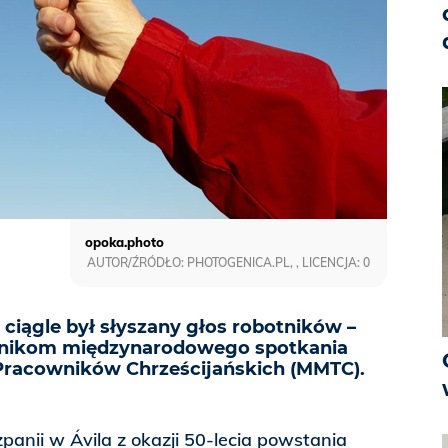
opoka.photo
AUTOR/ŹRÓDŁO: PHOTOGENICA.PL, , LICENCJA: 0
 ciągle był słyszany głos robotników –
stnikom międzynarodowego spotkania
racowników Chrześcijańskich (MMTC).
anii w Ávila z okazji 50-lecia powstania