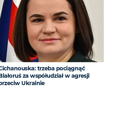
Cichanouska: trzeba pociągnąć
Białoruś za współudział w agresji
przeciw Ukrainie