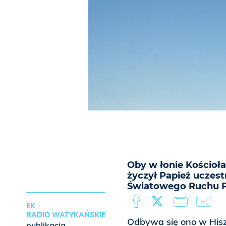
Oby w łonie Kościoła
życzył Papież ucze
Światowego Ruchu P
EK
RADIO WATYKAŃSKIE
Odbywa się ono w Hiszp
publikacja