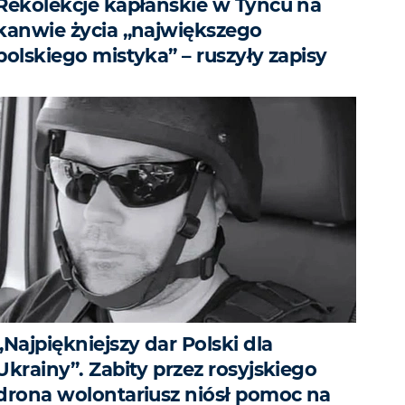
Rekolekcje kapłańskie w Tyńcu na
kanwie życia „największego
polskiego mistyka” – ruszyły zapisy
„Najpiękniejszy dar Polski dla
Ukrainy”. Zabity przez rosyjskiego
drona wolontariusz niósł pomoc na