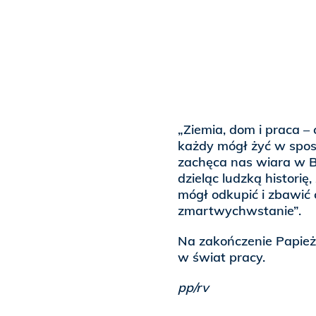
„Ziemia, dom i praca –
każdy mógł żyć w sposó
zachęca nas wiara w Bo
dzieląc ludzką historię
mógł odkupić i zbawić 
zmartwychwstanie”.
Na zakończenie Papież
w świat pracy.
pp/rv