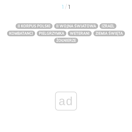
/
1
1
II KORPUS POLSKI
II WOJNA ŚWIATOWA
IZRAEL
KOMBATANCI
PIELGRZYMKA
WETERANI
ZIEMIA ŚWIĘTA
ŻOŁNIERZE
ad