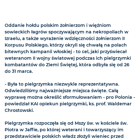
Oddanie hołdu polskim żołnierzom i więźniom
sowieckich łagrów spoczywającym na nekropoliach w
Izraelu, a także wyrażenie wdzięczności żołnierzom II
Korpusu Polskiego, którzy okryli się chwałą na polach
bitewnych kampanii włoskiej - to cel, jaki przyświecał
weteranom II wojny światowej podczas ich pielgrzymki
kombatantów do Ziemi Świętej, która odbyła się od 26
do 31 marca.
- Była to pielgrzymka niezwykle reprezentatywna.
Odwiedziliśmy najważniejsze miejsca święte. Całą
wyprawę można określić sformułowaniem - pro Polonia -
powiedział KAI opiekun pielgrzymki, ks. prof. Waldemar
Chrostowski.
Pielgrzymka rozpoczęła się od Mszy św. w kościele św.
Piotra w Jaffie, po której weterani i towarzyszący im
przedstawiciele polskich władz złożyli wieniec przed