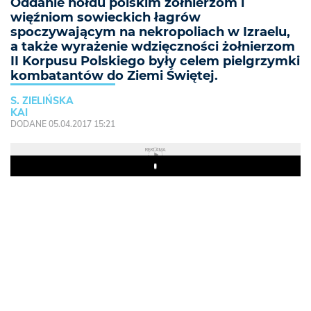
Oddanie hołdu polskim żołnierzom i
więźniom sowieckich łagrów
spoczywającym na nekropoliach w Izraelu,
a także wyrażenie wdzięczności żołnierzom
II Korpusu Polskiego były celem pielgrzymki
kombatantów do Ziemi Świętej.
S. ZIELIŃSKA
KAI
DODANE 05.04.2017 15:21
REKLAMA
Play