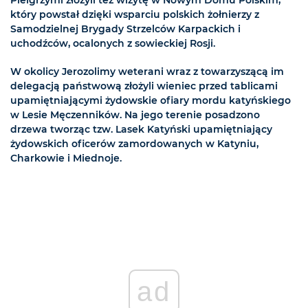
Pielgrzymi złożyli też wizytę w Nowym Domu Polskim,
który powstał dzięki wsparciu polskich żołnierzy z
Samodzielnej Brygady Strzelców Karpackich i
uchodźców, ocalonych z sowieckiej Rosji.
W okolicy Jerozolimy weterani wraz z towarzyszącą im
delegacją państwową złożyli wieniec przed tablicami
upamiętniającymi żydowskie ofiary mordu katyńskiego
w Lesie Męczenników. Na jego terenie posadzono
drzewa tworząc tzw. Lasek Katyński upamiętniający
żydowskich oficerów zamordowanych w Katyniu,
Charkowie i Miednoje.
ad