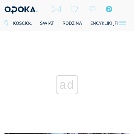
KOŚCIÓŁ
ŚWIAT
RODZINA
ENCYKLIKI JPII
SE
ad