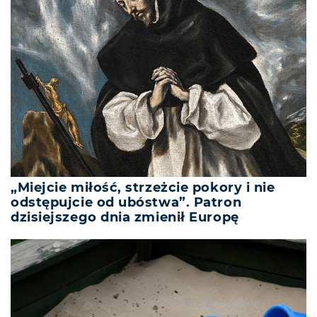
„Miejcie miłość, strzeżcie pokory i nie
odstępujcie od ubóstwa”. Patron
dzisiejszego dnia zmienił Europę