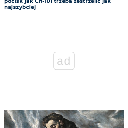
pocisk jak Ch-101 trzeba zestrzelić jak
najszybciej
ad