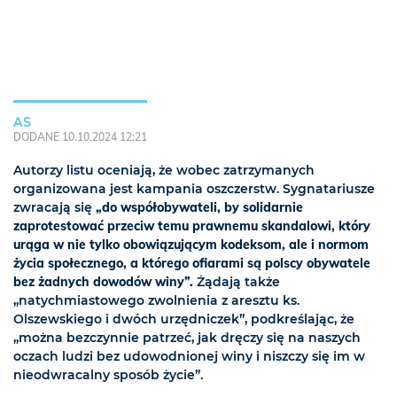
AS
DODANE 10.10.2024 12:21
Autorzy listu oceniają, że wobec zatrzymanych
organizowana jest kampania oszczerstw. Sygnatariusze
zwracają się
„do współobywateli, by solidarnie
zaprotestować przeciw temu prawnemu skandalowi, który
urąga w nie tylko obowiązującym kodeksom, ale i normom
życia społecznego, a którego ofiarami są polscy obywatele
bez żadnych dowodów winy”.
Żądają także
„natychmiastowego zwolnienia z aresztu ks.
Olszewskiego i dwóch urzędniczek”, podkreślając, że
„można bezczynnie patrzeć, jak dręczy się na naszych
oczach ludzi bez udowodnionej winy i niszczy się im w
nieodwracalny sposób życie”.