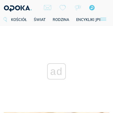
KOŚCIÓŁ
ŚWIAT
RODZINA
ENCYKLIKI JPII
SE
ad