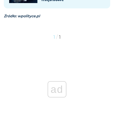
Źródło: wpolityce.pl
/
1
1
ad