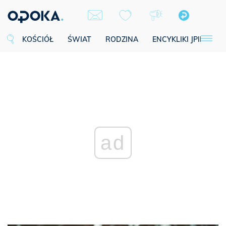
KOŚCIÓŁ
ŚWIAT
RODZINA
ENCYKLIKI JPII
SE
ad