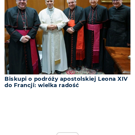
Biskupi o podróży apostolskiej Leona XIV
do Francji: wielka radość