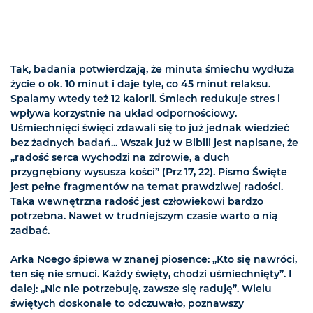
Tak, badania potwierdzają, że minuta śmiechu wydłuża
życie o ok. 10 minut i daje tyle, co 45 minut relaksu.
Spalamy wtedy też 12 kalorii. Śmiech redukuje stres i
wpływa korzystnie na układ odpornościowy.
Uśmiechnięci święci zdawali się to już jednak wiedzieć
bez żadnych badań... Wszak już w Biblii jest napisane, że
„radość serca wychodzi na zdrowie, a duch
przygnębiony wysusza kości” (Prz 17, 22). Pismo Święte
jest pełne fragmentów na temat prawdziwej radości.
Taka wewnętrzna radość jest człowiekowi bardzo
potrzebna. Nawet w trudniejszym czasie warto o nią
zadbać.
Arka Noego śpiewa w znanej piosence: „Kto się nawróci,
ten się nie smuci. Każdy święty, chodzi uśmiechnięty”. I
dalej: „Nic nie potrzebuję, zawsze się raduję”. Wielu
świętych doskonale to odczuwało, poznawszy