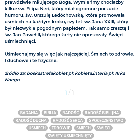
prawdziwie miłującego Boga. Wymieńmy chociażby
kilku: św. Filipa Neri, który miał ogromne poczucie
humoru, św. Urszulę Ledóchowską, która promowała
uśmiech na każdym kroku, czy też św. Jana XXIII, który
był niezwykle pogodnym papieżem. Tak samo zresztą i
św. Jan Paweł II, którego żarty nie opuszczały. Święci
uśmiechnięci.
Uśmiechajmy się więc jak najczęściej. Śmiech to zdrowie.
I duchowe i te fizyczne.
źródło za: boskastrefakobiet.pl; kobieta.interia.pl; Arka
Noego
/
1
1
BADANIA
BIBLIA
RADOŚĆ
RADOŚĆ BIBLIJNA
RADOŚĆ DUCHA
RADOŚĆ SERCA
SPOŁECZEŃSTWO
UŚMIECH
ZDROWIE
ŚMIECH
ŚWIĘCI
ŚWIĘTY UŚMIECHNIĘTY