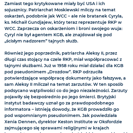
Zamiast tego krytykowane miały być USA i ich
sojusznicy. Patriarchat Moskiewski milczy na temat
oskarżeń, podobnie jak WCC – ale nie bratanek Cyryla,
ks. Michaił Gundjajew, który teraz reprezentuje RKP w
WCC. Zaprzecza on oskarżeniom i broni swojego wuja:
Cyryl nie był agentem KGB, ale znajdował się pod
„ścisłym nadzorem” tajnych służb.
Również jego poprzednik, patriarcha Aleksy II, przez
długi czas stojący na czele RKP, miał współpracować z
tajnymi służbami. Już w 1958 roku miał działać dla KGB
pod pseudonimem „Drozdow”. RKP odrzuciła
potwierdzające współpracę dokumenty jako fałszywe, a
sam Aleksy II milczał na temat zarzutów. W ten sposób
podsycano wątpliwości co do jego niezależności. Zarzuty
pojawiły się bezpośrednio po jego śmierci. Brytyjski
instytut badawczy uznał go za prawdopodobnego
informatora – istnieją dowody, że KGB prowadziło go
pod wspomnianym pseudonimem. Jak powiedziała
Xenia Dennen, dyrektor Keston Institute w Oksfordzie
zajmującego się sprawami religijnymi w krajach