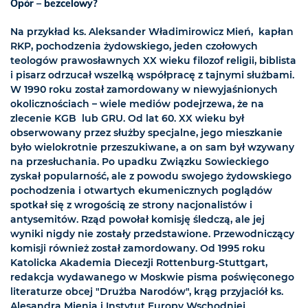
Opór – bezcelowy?
Na przykład ks. Aleksander Władimirowicz Mień, kapłan
RKP, pochodzenia żydowskiego, jeden czołowych
teologów prawosławnych XX wieku filozof religii, biblista
i pisarz odrzucał wszelką współpracę z tajnymi służbami.
W 1990 roku został zamordowany w niewyjaśnionych
okolicznościach – wiele mediów podejrzewa, że na
zlecenie KGB lub GRU. Od lat 60. XX wieku był
obserwowany przez służby specjalne, jego mieszkanie
było wielokrotnie przeszukiwane, a on sam był wzywany
na przesłuchania. Po upadku Związku Sowieckiego
zyskał popularność, ale z powodu swojego żydowskiego
pochodzenia i otwartych ekumenicznych poglądów
spotkał się z wrogością ze strony nacjonalistów i
antysemitów. Rząd powołał komisję śledczą, ale jej
wyniki nigdy nie zostały przedstawione. Przewodniczący
komisji również został zamordowany. Od 1995 roku
Katolicka Akademia Diecezji Rottenburg-Stuttgart,
redakcja wydawanego w Moskwie pisma poświęconego
literaturze obcej "Drużba Narodów", krąg przyjaciół ks.
Alesandra Mienia i Instytut Europy Wschodniej