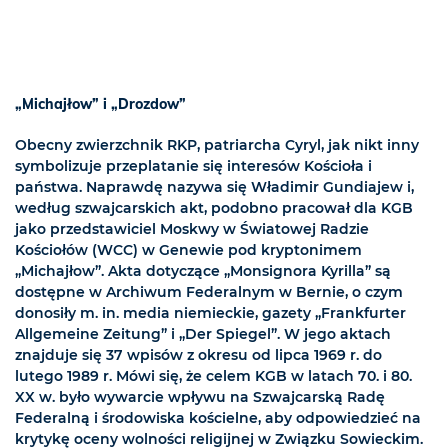
„Michajłow” i „Drozdow”
Obecny zwierzchnik RKP, patriarcha Cyryl, jak nikt inny
symbolizuje przeplatanie się interesów Kościoła i
państwa. Naprawdę nazywa się Władimir Gundiajew i,
według szwajcarskich akt, podobno pracował dla KGB
jako przedstawiciel Moskwy w Światowej Radzie
Kościołów (WCC) w Genewie pod kryptonimem
„Michajłow”. Akta dotyczące „Monsignora Kyrilla” są
dostępne w Archiwum Federalnym w Bernie, o czym
donosiły m. in. media niemieckie, gazety „Frankfurter
Allgemeine Zeitung” i „Der Spiegel”. W jego aktach
znajduje się 37 wpisów z okresu od lipca 1969 r. do
lutego 1989 r. Mówi się, że celem KGB w latach 70. i 80.
XX w. było wywarcie wpływu na Szwajcarską Radę
Federalną i środowiska kościelne, aby odpowiedzieć na
krytykę oceny wolności religijnej w Związku Sowieckim.