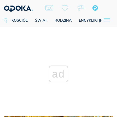
KOŚCIÓŁ
ŚWIAT
RODZINA
ENCYKLIKI JPII
SE
ad