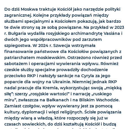
Do dziś Moskwa traktuje Kościół jako narzędzie polityki
zagranicznej. Kolejne przykłady powiązań między
służbami specjalnymi a Kościołem pokazują, jak bardzo
te dwie strony są ze sobą powiązane. Na przykład w 2023
r. Bułgaria wydaliła rosyjskiego archimandrytę Vasiána i
dwóch jego współpracowników pod zarzutem
szpiegostwa. W 2024 r. Szwecja wstrzymała
finansowanie państwowe dla Kościołów powiązanych z
patriarchatem moskiewskim. Ostrzeżono również przed
sabotażem i operacjami wywierania wpływu. Również
czeskie służby specjalne prowadziły dochodzenie
przeciwko RKP i nałożyły sankcje na Cyryla za jego
poparcie dla wojny na Ukrainie. Niemniej jednak RKP
nadal pracuje dla Kremla, wykorzystując swoją „miękką
siłę”: szerzy „rosyjskie wartości” i narrację „ruskiego
miru”, zwłaszcza na Bałkanach i na Bliskim Wschodzie.
Zamiast czołgów, wpływ wywierany jest za pomocą
kultury, dyplomacji i więzi religijnych. Ścisłe powiązania
między wiarą a władzą, które rozpoczęły się już w
czasach sowieckich, do dziś kształtują Kościół i budzą