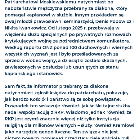
Patriarchatowi Moskiewskiemu natychmiast po
nabożeństwie mężczyzna przebrany za diakona, który
pomagał kapłanowi w służbie. Innym przykładem są
dwaj młodzi prawosławni seminarzyści, Denis Popowicz i
Nikita Iwankowicz. Od lutego 2025 r. przebywają w
więzieniu służb specjalnych po prywatnych rozmowach
krytykujących wojnę za pośrednictwem komunikatora.
Według raportu ONZ ponad 100 duchownych i wiernych
wszystkich wyznań jest i było prześladowanych za
sprzeciw wobec wojny, a dziesiątki zostało skazanych,
zawieszonych w posłudze lub usuniętych ze stanu
kapłańskiego i stanowisk.
Sam fakt, że informator przebrany za diakona
natychmiast zgłosił księdza do patriarchatu, pokazuje,
jak bardzo Kościół i państwo są ze sobą powiązane.
Przypadek ten wskazuje również, jak ściśle tajne służby
nadal współpracują z RKP. Wiadomo jednak również, że
RKP jest czymś znacznie więcej niż tylko instytucją
religijną dla milionów wiernych – służy również Kremlowi
jako narzędzie geopolityczne. Ten związek nie jest
niczym nowym, ponieważ przedstawiciele Kościoła byli