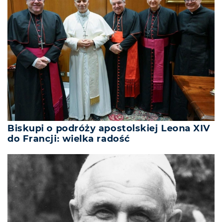
Biskupi o podróży apostolskiej Leona XIV
do Francji: wielka radość