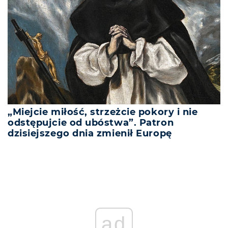
„Miejcie miłość, strzeżcie pokory i nie
odstępujcie od ubóstwa”. Patron
dzisiejszego dnia zmienił Europę
ad