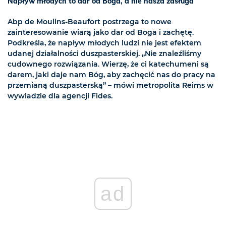
Napływ młodych to dar od Boga, a nie nasza zasługa
Abp de Moulins-Beaufort postrzega to nowe
zainteresowanie wiarą jako dar od Boga i zachętę.
Podkreśla, że napływ młodych ludzi nie jest efektem
udanej działalności duszpasterskiej. „Nie znaleźliśmy
cudownego rozwiązania. Wierzę, że ci katechumeni są
darem, jaki daje nam Bóg, aby zachęcić nas do pracy na
przemianą duszpasterską” – mówi metropolita Reims w
wywiadzie dla agencji Fides.
ad