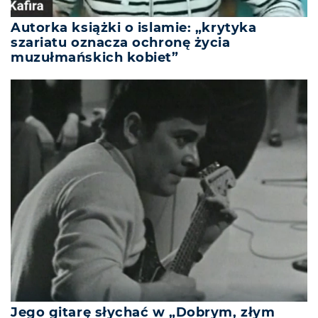
Autorka książki o islamie: „krytyka
szariatu oznacza ochronę życia
muzułmańskich kobiet”
Jego gitarę słychać w „Dobrym, złym