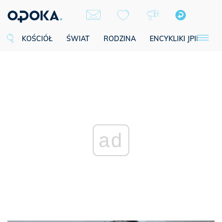
KOŚCIÓŁ
ŚWIAT
RODZINA
ENCYKLIKI JPII
SE
ad