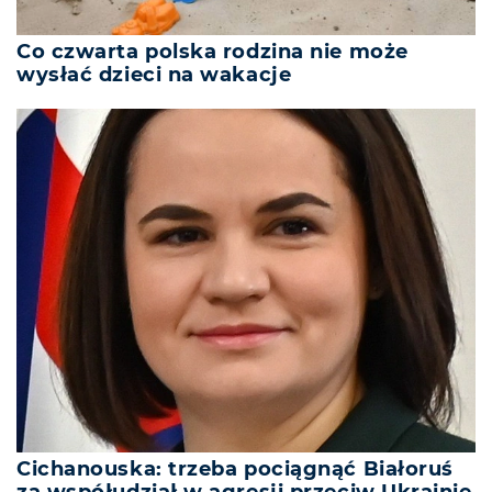
Co czwarta polska rodzina nie może
wysłać dzieci na wakacje
Cichanouska: trzeba pociągnąć Białoruś
za współudział w agresji przeciw Ukrainie