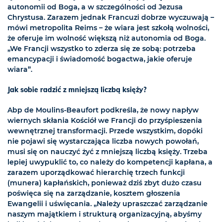
autonomii od Boga, a w szczególności od Jezusa
Chrystusa. Zarazem jednak Francuzi dobrze wyczuwają –
mówi metropolita Reims – że wiara jest szkołą wolności,
że oferuje im wolność większą niż autonomia od Boga.
„We Francji wszystko to zderza się ze sobą: potrzeba
emancypacji i świadomość bogactwa, jakie oferuje
wiara”.
Jak sobie radzić z mniejszą liczbą księży?
Abp de Moulins-Beaufort podkreśla, że nowy napływ
wiernych skłania Kościół we Francji do przyśpieszenia
wewnętrznej transformacji. Przede wszystkim, dopóki
nie pojawi się wystarczająca liczba nowych powołań,
musi się on nauczyć żyć z mniejszą liczbą księży. Trzeba
lepiej uwypuklić to, co należy do kompetencji kapłana, a
zarazem uporządkować hierarchię trzech funkcji
(munera) kapłańskich, ponieważ dziś zbyt dużo czasu
poświęca się na zarządzanie, kosztem głoszenia
Ewangelii i uświęcania. „Należy upraszczać zarządzanie
naszym majątkiem i strukturą organizacyjną, abyśmy