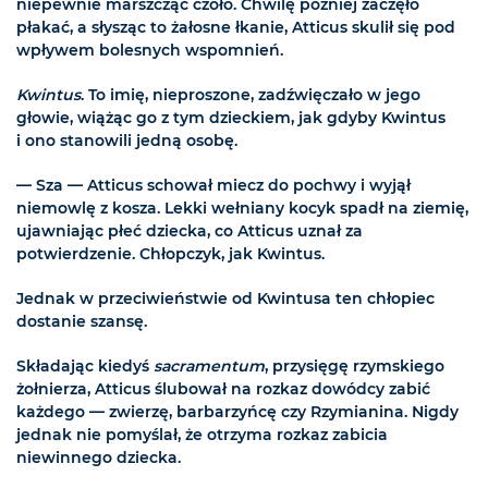
niepewnie marszcząc czoło. Chwilę później zaczęło
płakać, a słysząc to żałosne łkanie, Atticus skulił się pod
wpływem bolesnych wspomnień.
Kwintus
. To imię, nieproszone, zadźwięczało w jego
głowie, wiążąc go z tym dzieckiem, jak gdyby Kwintus
i ono stanowili jedną osobę.
— Sza — Atticus schował miecz do pochwy i wyjął
niemowlę z kosza. Lekki wełniany kocyk spadł na ziemię,
ujawniając płeć dziecka, co Atticus uznał za
potwierdzenie. Chłopczyk, jak Kwintus.
Jednak w przeciwieństwie od Kwintusa ten chłopiec
dostanie szansę.
Składając kiedyś
sacramentum
, przysięgę rzymskiego
żołnierza, Atticus ślubował na rozkaz dowódcy zabić
każdego — zwierzę, barbarzyńcę czy Rzymianina. Nigdy
jednak nie pomyślał, że otrzyma rozkaz zabicia
niewinnego dziecka.