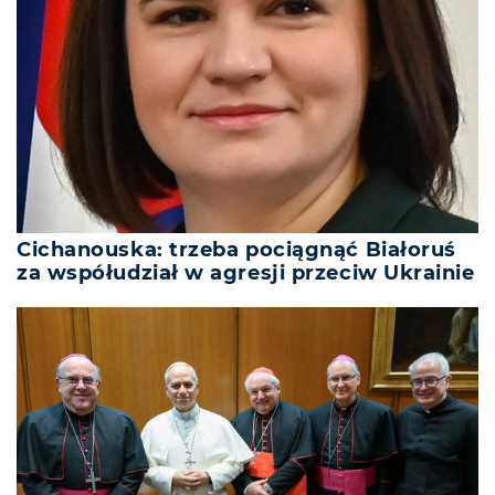
Cichanouska: trzeba pociągnąć Białoruś
za współudział w agresji przeciw Ukrainie