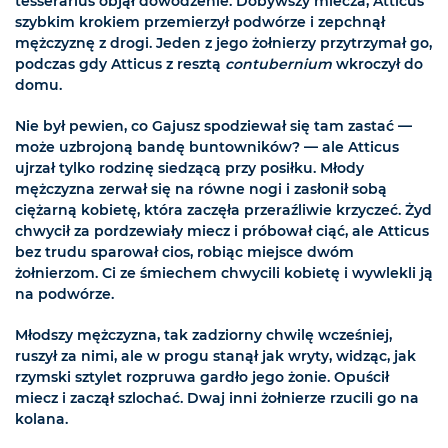
tesserarius objął dowodzenie. Dobywszy miecza, Atticus
szybkim krokiem przemierzył podwórze i zepchnął
mężczyznę z drogi. Jeden z jego żołnierzy przytrzymał go,
podczas gdy Atticus z resztą
contubernium
wkroczył do
domu.
Nie był pewien, co Gajusz spodziewał się tam zastać —
może uzbrojoną bandę buntowników? — ale Atticus
ujrzał tylko rodzinę siedzącą przy posiłku. Młody
mężczyzna zerwał się na równe nogi i zasłonił sobą
ciężarną kobietę, która zaczęła przeraźliwie krzyczeć. Żyd
chwycił za pordzewiały miecz i próbował ciąć, ale Atticus
bez trudu sparował cios, robiąc miejsce dwóm
żołnierzom. Ci ze śmiechem chwycili kobietę i wywlekli ją
na podwórze.
Młodszy mężczyzna, tak zadziorny chwilę wcześniej,
ruszył za nimi, ale w progu stanął jak wryty, widząc, jak
rzymski sztylet rozpruwa gardło jego żonie. Opuścił
miecz i zaczął szlochać. Dwaj inni żołnierze rzucili go na
kolana.