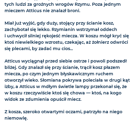
tych ludzi za groźnych wrogów Rzymu. Poza jednym
mieczem Atticus nie znalazł broni.
Miał już wyjść, gdy duży, stojący przy ścianie kosz,
zachybotał się lekko. Rzymianin wstrzymał oddech
i uchwycił silniej rękojeść miecza. W koszu mógł kryć się
ktoś niewielkiego wzrostu, czekając, aż żołnierz odwróci
się plecami, by zadać mu cios...
Atticus wyciągnął przed siebie ostrze i powoli podszedł
bliżej. Gdy znalazł się przy ścianie, trącił kosz płazem
miecza, po czym jednym błyskawicznym ruchem
otworzył wieko. Słomiana pokrywa poleciała w drugi kąt
izby, a Atticus w mdłym świetle lampy przekonał się, że
w koszu rzeczywiście ktoś się chowa — ktoś, na kogo
widok ze zdumienia opuścił miecz.
Z kosza, szeroko otwartymi oczami, patrzyło na niego
niemowlę.