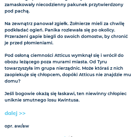
zamaskowały niecodzienny pakunek przytwierdzony
pod pachą.
Na zewnątrz panował zgiełk. Żołnierze mieli za chwilę
podkładać ogień. Panika rozlewała się po okolicy.
Przerażeni gapie biegli do swoich domostw, by chronić
je przed płomieniami.
Pod osłoną ciemności Atticus wymknął się i wrócił do
obozu leżącego poza murami miasta. Od Tyru
towarzyszyła im grupa nierządnic. Może któraś z nich
zaopiekuje się chłopcem, dopóki Atticus nie znajdzie mu
domu?
Jeśli bogowie okażą się łaskawi, ten niewinny chłopiec
uniknie smutnego losu Kwintusa.
dalej >>
opr. aw/aw