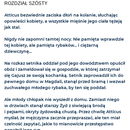
ROZDZIAŁ SZÓSTY
Atticus bezwiednie zaciska dłoń na kolanie, słuchając
opowieści kobiety, a wszystkie mięśnie jego ciała tężeją
jak stal.
Nigdy nie zapomni tamtej nocy. Nie pamięta wprawdzie
tej kobiety, ale pamięta rybaków... i ciężarną
dziewczynę...
Na rozkaz setnika oddział pod jego dowództwem opuścił
obóz i zameldował się w gospodzie, w której zatrzymał
się Gajusz ze swoją kochanką. Setnik zaprowadził ich do
pewnego domu w Magdali, stanął przed bramą i wezwał
zuchwałego młodego rybaka, by ten się poddał.
Ale młody chłopak nie wyszedł z domu. Zamiast niego
w drzwiach stanął starszy Żyd z siwiejącą brodą
i pejsami, okryty żydowską chustą. Przez chwilę Atticus
myślał, że mężczyzna zacznie przepraszać, ale ten miał
czelność zapytać, jakie to mianowicie przestępstwo