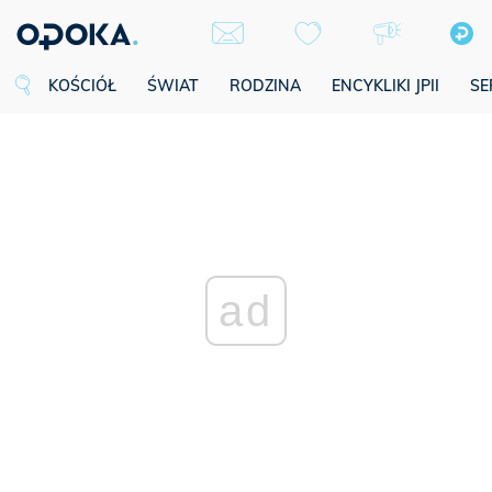
KOŚCIÓŁ
ŚWIAT
RODZINA
ENCYKLIKI JPII
SE
ad