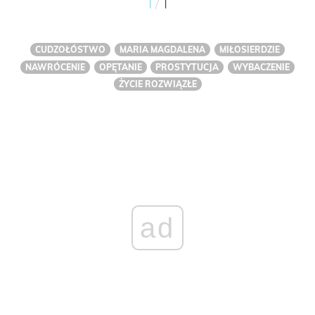
/
1
1
CUDZOŁÓSTWO
MARIA MAGDALENA
MIŁOSIERDZIE
NAWRÓCENIE
OPĘTANIE
PROSTYTUCJA
WYBACZENIE
ŻYCIE ROZWIĄZŁE
ad