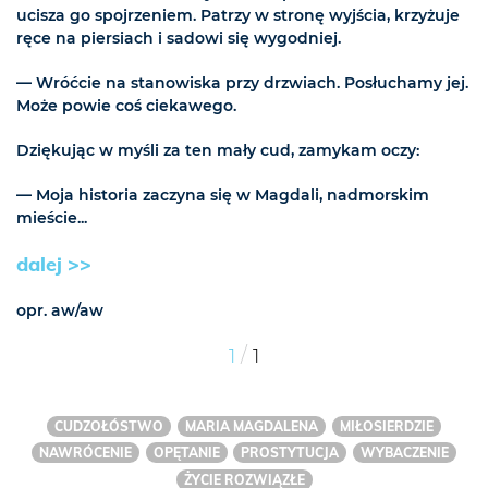
ucisza go spojrzeniem. Patrzy w stronę wyjścia, krzyżuje
ręce na piersiach i sadowi się wygodniej.
— Wróćcie na stanowiska przy drzwiach. Posłuchamy jej.
Może powie coś ciekawego.
Dziękując w myśli za ten mały cud, zamykam oczy:
— Moja historia zaczyna się w Magdali, nadmorskim
mieście...
dalej >>
opr. aw/aw
/
1
1
CUDZOŁÓSTWO
MARIA MAGDALENA
MIŁOSIERDZIE
NAWRÓCENIE
OPĘTANIE
PROSTYTUCJA
WYBACZENIE
ŻYCIE ROZWIĄZŁE