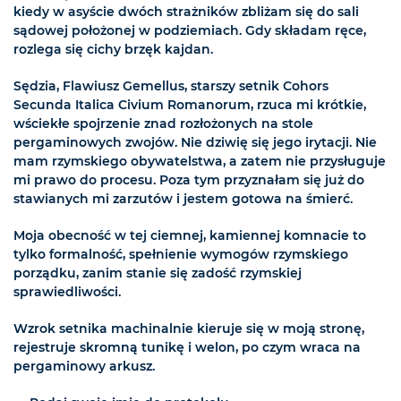
kiedy w asyście dwóch strażników zbliżam się do sali
sądowej położonej w podziemiach. Gdy składam ręce,
rozlega się cichy brzęk kajdan.
Sędzia, Flawiusz Gemellus, starszy setnik Cohors
Secunda Italica Civium Romanorum, rzuca mi krótkie,
wściekłe spojrzenie znad rozłożonych na stole
pergaminowych zwojów. Nie dziwię się jego irytacji. Nie
mam rzymskiego obywatelstwa, a zatem nie przysługuje
mi prawo do procesu. Poza tym przyznałam się już do
stawianych mi zarzutów i jestem gotowa na śmierć.
Moja obecność w tej ciemnej, kamiennej komnacie to
tylko formalność, spełnienie wymogów rzymskiego
porządku, zanim stanie się zadość rzymskiej
sprawiedliwości.
Wzrok setnika machinalnie kieruje się w moją stronę,
rejestruje skromną tunikę i welon, po czym wraca na
pergaminowy arkusz.