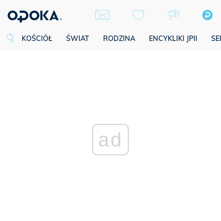
KOŚCIÓŁ
ŚWIAT
RODZINA
ENCYKLIKI JPII
SE
ad