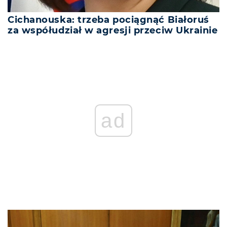
Cichanouska: trzeba pociągnąć Białoruś
za współudział w agresji przeciw Ukrainie
ad