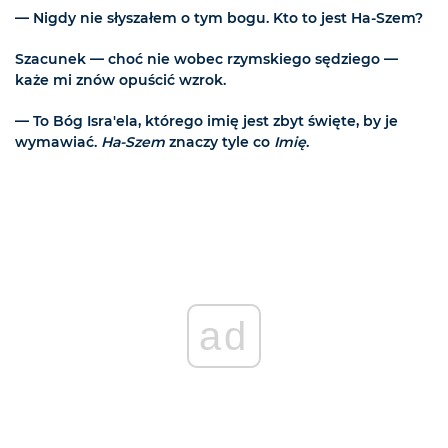
— Nigdy nie słyszałem o tym bogu. Kto to jest Ha-Szem?
Szacunek — choć nie wobec rzymskiego sędziego —
każe mi znów opuścić wzrok.
— To Bóg Isra'ela, którego imię jest zbyt święte, by je
wymawiać.
Ha-Szem
znaczy tyle co
Imię
.
ad