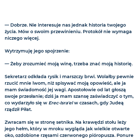
— Dobrze. Nie interesuje nas jednak historia twojego
życia. Mów o swoim przewinieniu. Protokół nie wymaga
niczego więcej.
Wytrzymuję jego spojrzenie:
— Żeby zrozumieć moją winę, trzeba znać moją historię.
Sekretarz odkłada rysik i marszczy brwi. Wolałby pewnie
rzucić mnie lwom, niż spisywać moją opowieść, ale ja
mam świadomość jej wagi. Apostołowie od lat głoszą
swoje przesłanie; dziś ja mam szansę zaświadczyć o tym,
co wydarzyło się w
Erec-Isra'el
w czasach, gdy Judeą
rządził Piłat.
Zwracam się w stronę setnika. Na krawędzi stołu leży
jego hełm, który w mroku wygląda jak wielkie otwarte
oko, ozdobione rzęsami czerwonego pióropusza. Ponure