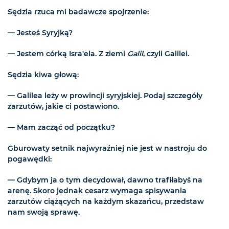
Sędzia rzuca mi badawcze spojrzenie:
— Jesteś Syryjką?
— Jestem córką Isra'ela. Z ziemi
Galil
, czyli Galilei.
Sędzia kiwa głową:
— Galilea leży w prowincji syryjskiej. Podaj szczegóły
zarzutów, jakie ci postawiono.
— Mam zacząć od początku?
Gburowaty setnik najwyraźniej nie jest w nastroju do
pogawędki:
— Gdybym ja o tym decydował, dawno trafiłabyś na
arenę. Skoro jednak cesarz wymaga spisywania
zarzutów ciążących na każdym skazańcu, przedstaw
nam swoją sprawę.