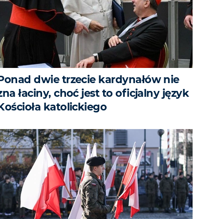
Ponad dwie trzecie kardynałów nie
zna łaciny, choć jest to oficjalny język
Kościoła katolickiego