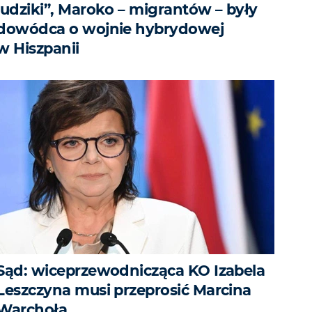
ludziki”, Maroko – migrantów – były
dowódca o wojnie hybrydowej
w Hiszpanii
Sąd: wiceprzewodnicząca KO Izabela
Leszczyna musi przeprosić Marcina
Warchoła