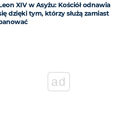
Leon XIV w Asyżu: Kościół odnawia
się dzięki tym, którzy służą zamiast
panować
ad