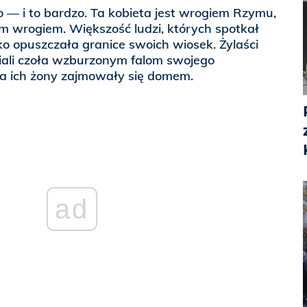
go — i to bardzo. Ta kobieta jest wrogiem Rzymu,
ym wrogiem. Większość ludzi, których spotkał
dko opuszczała granice swoich wiosek. Żylaści
ali czoła wzburzonym falom swojego
a ich żony zajmowały się domem.
ad