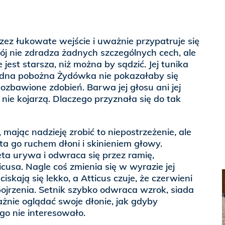
ez łukowate wejście i uważnie przypatruje się
rój nie zdradza żadnych szczególnych cech, ale
 jest starsza, niż można by sądzić. Jej tunika
żadna pobożna Żydówka nie pokazałaby się
 pozbawione zdobień. Barwa jej głosu ani jej
 nie kojarzą. Dlaczego przyznała się do tak
, mając nadzieję zrobić to niepostrzeżenie, ale
ta go ruchem dłoni i skinieniem głowy.
ta urywa i odwraca się przez ramię,
cusa. Nagle coś zmienia się w wyrazie jej
aciskają się lekko, a Atticus czuje, że czerwieni
ojrzenia. Setnik szybko odwraca wzrok, siada
żnie oglądać swoje dłonie, jak gdyby
go nie interesowało.