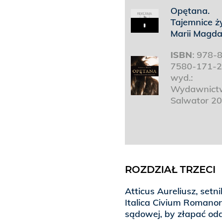
Opętana.
REKLAMA
Tajemnice ż
Play
Marii Magda
ISBN
: 978-
7580-171-2
wyd.:
Wydawnict
Salwator 2
ROZDZIAŁ TRZECI
Atticus Aureliusz, set
Italica Civium Romanor
sądowej, by złapać od