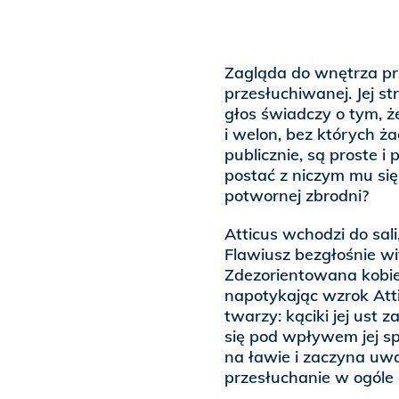
Zagląda do wnętrza prz
przesłuchiwanej. Jej st
głos świadczy o tym, że
i welon, bez których 
publicznie, są proste i
postać z niczym mu się
potwornej zbrodni?
Atticus wchodzi do sali
Flawiusz bezgłośnie wi
Zdezorientowana kobie
napotykając wzrok Atti
twarzy: kąciki jej ust z
się pod wpływem jej sp
na ławie i zaczyna uwa
przesłuchanie w ogóle 