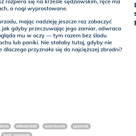
sz rozpiera się na krześle sędziowskim, ręce ma
ach, a nogi wyprostowane.
 przodu, mając nadzieję jeszcze raz zobaczyć
, jak gdyby przeczuwając jego zamiar, odwraca
spogląda mu w oczy — tym razem bez śladu
chu lub paniki. Nie stałaby tutaj, gdyby nie
e dlaczego przyznała się do najcięższej zbrodni?
alena
miłosierdzie
nawrócenie
opętanie
życie rozwiązłe