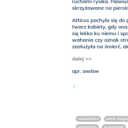
ruchami rysika. Flawiu
skrzyżowane na piersi
Atticus pochyla się do
twarz kobiety, gdy ona
się lekko ku niemu i 
wahania czy oznak stra
zasłużyła na śmierć, al
dalej >>
opr. aw/aw
1
cudzołóstwo
maria magd
prostytucja
wybaczenie