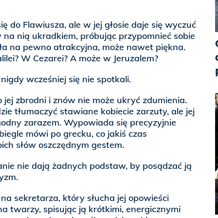
ę do Flawiusza, ale w jej głosie daje się wyczuć
zy na nią ukradkiem, próbując przypomnieć sobie
yła na pewno atrakcyjna, może nawet piękna.
lilei? W Cezarei? A może w Jeruzalem?
nigdy wcześniej się nie spotkali.
 jej zbrodni i znów nie może ukryć zdumienia.
 tłumaczyć stawiane kobiecie zarzuty, ale jej
 łagodny zarazem. Wypowiada się precyzyjnie
biegle mówi po grecku, co jakiś czas
oich słów oszczędnym gestem.
anie nie dają żadnych podstaw, by posądzać ją
tyzm.
na sekretarza, który słucha jej opowieści
 twarzy, spisując ją krótkimi, energicznymi