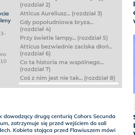
(rozdział 2)
ycia
Atticus Aureliusz... (rozdział 3)
leny
Gdy popołudniowa bryza...
(rozdział 4)
83-
Przy świetle lampy... (rozdział 5)
Atticus bezwiednie zaciska dłoń...
(rozdział 6)
wo
010
Co ta historia ma wspólnego...
(rozdział 7)
Coś z nim jest nie tak... (rozdział 8)
nik dowodzący drugą centurią Cohors Secunda
um, zatrzymuje się przed wejściem do sali
dech. Kobieta stojąca przed Flawiuszem mówi