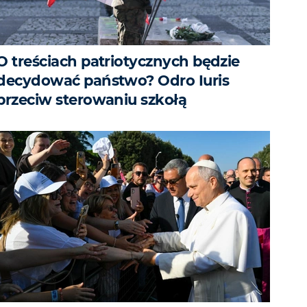
O treściach patriotycznych będzie
decydować państwo? Odro Iuris
przeciw sterowaniu szkołą