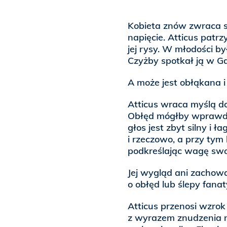
Kobieta znów zwraca si
napięcie. Atticus patr
jej rysy. W młodości b
Czyżby spotkał ją w Ga
A może jest obłąkana i 
Atticus wraca myślą do
Obłęd mógłby wprawdzie
głos jest zbyt silny i
i rzeczowo, a przy tym 
podkreślając wagę sw
Jej wygląd ani zachow
o obłęd lub ślepy fana
Atticus przenosi wzrok 
z wyrazem znudzenia na