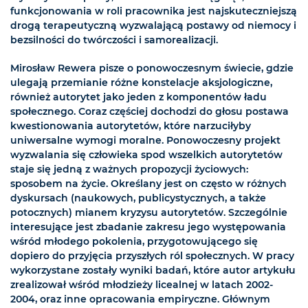
funkcjonowania w roli pracownika jest najskuteczniejszą
drogą terapeutyczną wyzwalającą postawy od niemocy i
bezsilności do twórczości i samorealizacji.
Mirosław Rewera pisze o ponowoczesnym świecie, gdzie
ulegają przemianie różne konstelacje aksjologiczne,
również autorytet jako jeden z komponentów ładu
społecznego. Coraz częściej dochodzi do głosu postawa
kwestionowania autorytetów, które narzuciłyby
uniwersalne wymogi moralne. Ponowoczesny projekt
wyzwalania się człowieka spod wszelkich autorytetów
staje się jedną z ważnych propozycji życiowych:
sposobem na życie. Określany jest on często w różnych
dyskursach (naukowych, publicystycznych, a także
potocznych) mianem kryzysu autorytetów. Szczególnie
interesujące jest zbadanie zakresu jego występowania
wśród młodego pokolenia, przygotowującego się
dopiero do przyjęcia przyszłych ról społecznych. W pracy
wykorzystane zostały wyniki badań, które autor artykułu
zrealizował wśród młodzieży licealnej w latach 2002-
2004, oraz inne opracowania empiryczne. Głównym