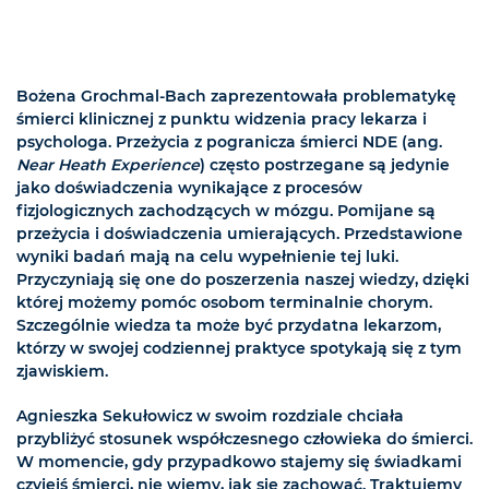
Bożena Grochmal-Bach zaprezentowała problematykę
śmierci klinicznej z punktu widzenia pracy lekarza i
psychologa. Przeżycia z pogranicza śmierci NDE (ang.
Near Heath Experience
) często postrzegane są jedynie
jako doświadczenia wynikające z procesów
fizjologicznych zachodzących w mózgu. Pomijane są
przeżycia i doświadczenia umierających. Przedstawione
wyniki badań mają na celu wypełnienie tej luki.
Przyczyniają się one do poszerzenia naszej wiedzy, dzięki
której możemy pomóc osobom terminalnie chorym.
Szczególnie wiedza ta może być przydatna lekarzom,
którzy w swojej codziennej praktyce spotykają się z tym
zjawiskiem.
Agnieszka Sekułowicz w swoim rozdziale chciała
przybliżyć stosunek współczesnego człowieka do śmierci.
W momencie, gdy przypadkowo stajemy się świadkami
czyjejś śmierci, nie wiemy, jak się zachować. Traktujemy