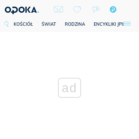
KOŚCIÓŁ
ŚWIAT
RODZINA
ENCYKLIKI JPII
SE
ad