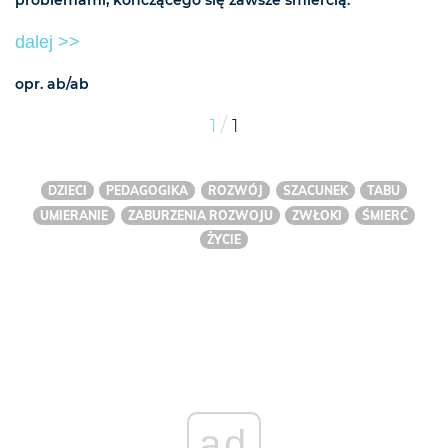
problemami, kończącego się zawsze śmiercią.
dalej >>
opr. ab/ab
/
1
1
DZIECI
PEDAGOGIKA
ROZWÓJ
SZACUNEK
TABU
UMIERANIE
ZABURZENIA ROZWOJU
ZWŁOKI
ŚMIERĆ
ŻYCIE
ad