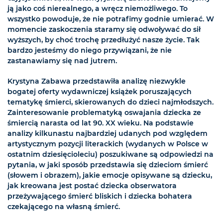
ją jako coś nierealnego, a wręcz niemożliwego. To
wszystko powoduje, że nie potrafimy godnie umierać. W
momencie zaskoczenia staramy się odwoływać do sił
wyższych, by choć trochę przedłużyć nasze życie. Tak
bardzo jesteśmy do niego przywiązani, że nie
zastanawiamy się nad jutrem.
Krystyna Zabawa przedstawiła analizę niezwykle
bogatej oferty wydawniczej książek poruszających
tematykę śmierci, skierowanych do dzieci najmłodszych.
Zainteresowanie problematyką oswajania dziecka ze
śmiercią narasta od lat 90. XX wieku. Na podstawie
analizy kilkunastu najbardziej udanych pod względem
artystycznym pozycji literackich (wydanych w Polsce w
ostatnim dziesięcioleciu) poszukiwane są odpowiedzi na
pytania, w jaki sposób przedstawia się dzieciom śmierć
(słowem i obrazem), jakie emocje opisywane są dziecku,
jak kreowana jest postać dziecka obserwatora
przeżywającego śmierć bliskich i dziecka bohatera
czekającego na własną śmierć.