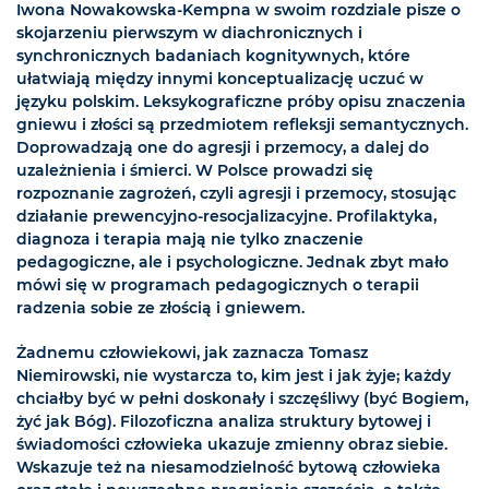
Iwona Nowakowska-Kempna w swoim rozdziale pisze o
skojarzeniu pierwszym w diachronicznych i
synchronicznych badaniach kognitywnych, które
ułatwiają między innymi konceptualizację uczuć w
języku polskim. Leksykograficzne próby opisu znaczenia
gniewu i złości są przedmiotem refleksji semantycznych.
Doprowadzają one do agresji i przemocy, a dalej do
uzależnienia i śmierci. W Polsce prowadzi się
rozpoznanie zagrożeń, czyli agresji i przemocy, stosując
działanie prewencyjno-resocjalizacyjne. Profilaktyka,
diagnoza i terapia mają nie tylko znaczenie
pedagogiczne, ale i psychologiczne. Jednak zbyt mało
mówi się w programach pedagogicznych o terapii
radzenia sobie ze złością i gniewem.
Żadnemu człowiekowi, jak zaznacza Tomasz
Niemirowski, nie wystarcza to, kim jest i jak żyje; każdy
chciałby być w pełni doskonały i szczęśliwy (być Bogiem,
żyć jak Bóg). Filozoficzna analiza struktury bytowej i
świadomości człowieka ukazuje zmienny obraz siebie.
Wskazuje też na niesamodzielność bytową człowieka