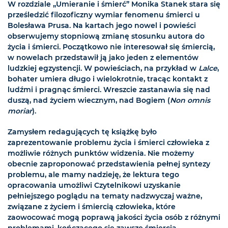
W rozdziale „Umieranie i śmierć” Monika Stanek stara się
prześledzić filozoficzny wymiar fenomenu śmierci u
Bolesława Prusa. Na kartach jego nowel i powieści
obserwujemy stopniową zmianę stosunku autora do
życia i śmierci. Początkowo nie interesował się śmiercią,
w nowelach przedstawił ją jako jeden z elementów
ludzkiej egzystencji. W powieściach, na przykład w
Lalce
,
bohater umiera długo i wielokrotnie, tracąc kontakt z
ludźmi i pragnąc śmierci. Wreszcie zastanawia się nad
duszą, nad życiem wiecznym, nad Bogiem (
Non omnis
moriar
).
Zamysłem redagujących tę książkę było
zaprezentowanie problemu życia i śmierci człowieka z
możliwie różnych punktów widzenia. Nie możemy
obecnie zaproponować przedstawienia pełnej syntezy
problemu, ale mamy nadzieję, że lektura tego
opracowania umożliwi Czytelnikowi uzyskanie
pełniejszego poglądu na tematy nadzwyczaj ważne,
związane z życiem i śmiercią człowieka, które
zaowocować mogą poprawą jakości życia osób z różnymi