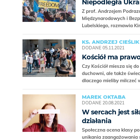
Niepodległa Ukrai
Z prof. Andrzejem Podraz
Międzynarodowych i Bezp
Lubelskiego, rozmawia Ki
KS. ANDRZEJ CIEŚLIK
DODANE
05.11.2021
Kościół ma prawo
Czy Kościół miesza się do 
duchowni, ale także świe
dlaczego mieliby milczeć
MAREK OKTABA
DODANE
20.08.2021
W sercach jest s
działania
Społeczna ocena klasy pol
unikania zaangażowania s