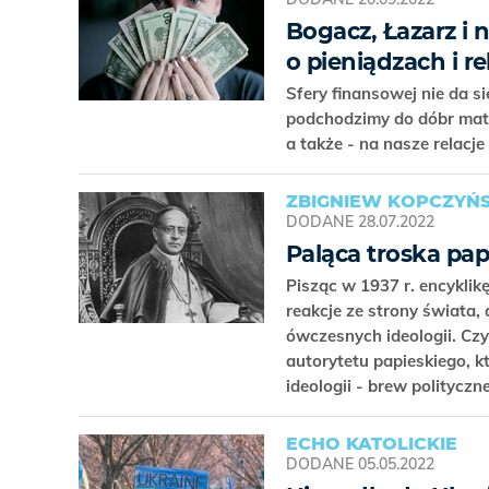
Bogacz, Łazarz i 
o pieniądzach i r
Sfery finansowej nie da si
podchodzimy do dóbr mate
a także - na nasze relacje
ZBIGNIEW KOPCZYŃS
DODANE
28.07.2022
Paląca troska pap
Pisząc w 1937 r. encyklik
reakcje ze strony świata,
ówczesnych ideologii. Cz
autorytetu papieskiego, 
ideologii - brew polityc
ECHO KATOLICKIE
DODANE
05.05.2022