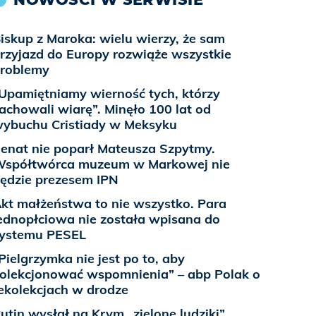
iskup z Maroka: wielu wierzy, że sam
rzyjazd do Europy rozwiąże wszystkie
roblemy
Upamiętniamy wierność tych, którzy
achowali wiarę”. Minęło 100 lat od
ybuchu Cristiady w Meksyku
enat nie poparł Mateusza Szpytmy.
spółtwórca muzeum w Markowej nie
ędzie prezesem IPN
kt małżeństwa to nie wszystko. Para
ednopłciowa nie została wpisana do
ystemu PESEL
Pielgrzymka nie jest po to, aby
olekcjonować wspomnienia” – abp Polak o
ekolekcjach w drodze
utin wysłał na Krym „zielone ludziki”,