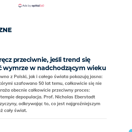
ZNE
cz przeciwnie, jeśli trend się
ść wymrze w nadchodzącym wieku
no z Polski, jak i całego świata pokazują jasno:
tórymi szafowano 50 lat temu, całkowicie się nie
raża obecnie całkowicie przeciwny proces:
tempie depopulacja. Prof. Nicholas Eberstadt
rzyczyny, odkrywając to, co jest najgroźniejszym
uż cały świat.