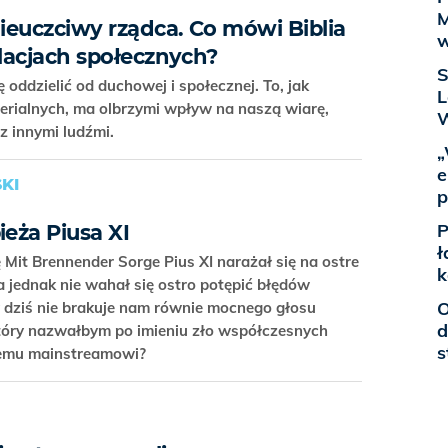
M
nieuczciwy rządca. Co mówi Biblia
w
elacjach społecznych?
S
ę oddzielić od duchowej i społecznej. To, jak
L
rialnych, ma olbrzymi wpływ na naszą wiarę,
 z innymi ludźmi.
„
e
KI
p
P
ieża Piusa XI
ł
ę Mit Brennender Sorge Pius XI narażał się na ostre
k
 a jednak nie wahał się ostro potępić błędów
O
y dziś nie brakuje nam równie mocnego głosu
d
który nazwałbym po imieniu zło współczesnych
s
znemu mainstreamowi?