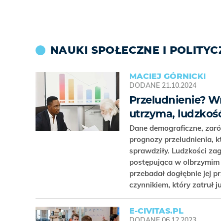
NAUKI SPOŁECZNE I POLITYC
MACIEJ GÓRNICKI
DODANE
21.10.2024
Przeludnienie? Wrę
utrzyma, ludzko
Dane demograficzne, zarów
prognozy przeludnienia, k
sprawdziły. Ludzkości zag
postępująca w olbrzymim 
przebadał dogłębnie jej p
czynnikiem, który zatruł j
E-CIVITAS.PL
DODANE
06.12.2023