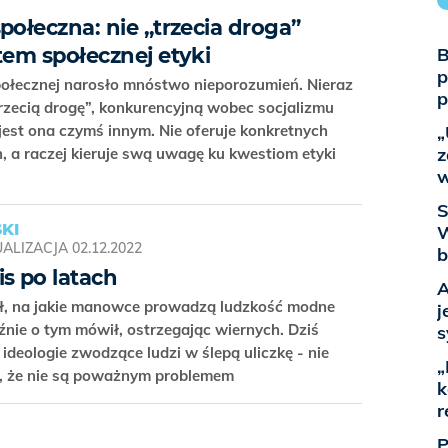
połeczna: nie „trzecia droga”
tem społecznej etyki
B
p
społecznej narosło mnóstwo nieporozumień. Nieraz
p
trzecią drogę”, konkurencyjną wobec socjalizmu
jest ona czymś innym. Nie oferuje konkretnych
„
z
 a raczej kieruje swą uwagę ku kwestiom etyki
w
S
KI
W
ALIZACJA
02.12.2022
b
s po latach
A
iał, na jakie manowce prowadzą ludzkość modne
j
nie o tym mówił, ostrzegając wiernych. Dziś
s
deologie zwodzące ludzi w ślepą uliczkę - nie
„
, że nie są poważnym problemem
k
r
P