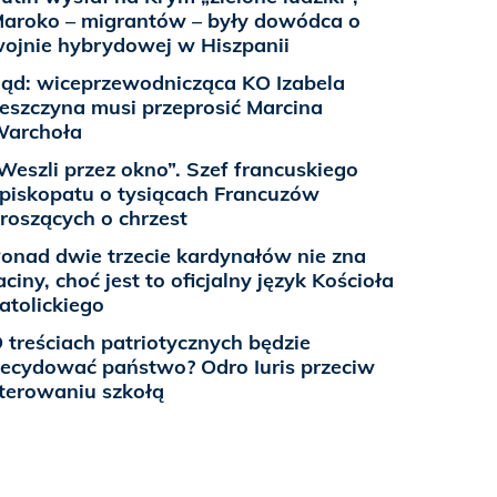
aroko – migrantów – były dowódca o
ojnie hybrydowej w Hiszpanii
ąd: wiceprzewodnicząca KO Izabela
eszczyna musi przeprosić Marcina
Warchoła
Weszli przez okno”. Szef francuskiego
piskopatu o tysiącach Francuzów
roszących o chrzest
onad dwie trzecie kardynałów nie zna
aciny, choć jest to oficjalny język Kościoła
atolickiego
 treściach patriotycznych będzie
ecydować państwo? Odro Iuris przeciw
terowaniu szkołą