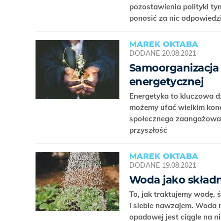
pozostawienia polityki ty
ponosić za nic odpowiedz
MAREK OKTABA
DODANE
20.08.2021
Samoorganizacja 
energetycznej
Energetyka to kluczowa dz
możemy ufać wielkim konc
społecznego zaangażowani
przyszłość
MAREK OKTABA
DODANE
19.08.2021
Woda jako skład
To, jak traktujemy wodę,
i siebie nawzajem. Woda 
opadowej jest ciągle na n