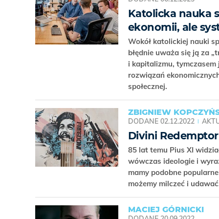
Katolicka nauka s
ekonomii, ale sys
Wokół katolickiej nauki 
błędnie uważa się ją za „
i kapitalizmu, tymczasem 
rozwiązań ekonomicznych,
społecznej.
ZBIGNIEW KOPCZYŃS
DODANE
02.12.2022
AKTU
Divini Redemptori
85 lat temu Pius XI widz
wówczas ideologie i wyraź
mamy podobne popularne i
możemy milczeć i udawać
MACIEJ GÓRNICKI
DODANE
20.09.2022