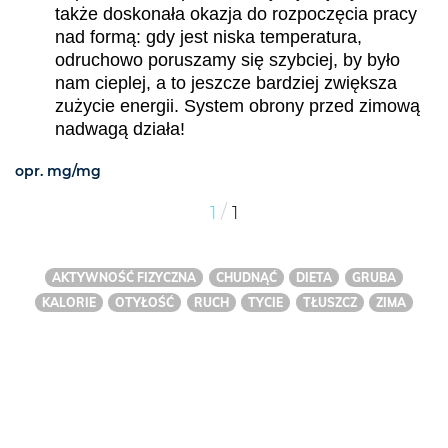
także doskonała okazja do rozpoczęcia pracy
nad formą: gdy jest niska temperatura,
odruchowo poruszamy się szybciej, by było
nam cieplej, a to jeszcze bardziej zwiększa
zużycie energii. System obrony przed zimową
nadwagą działa!
opr. mg/mg
/
1
1
AKTYWNOŚĆ FIZYCZNA
CHUDNĄĆ
DIETA
GRUBA
KALORIE
OTYŁOŚĆ
RUCH
TYCIE
TŁUSZCZ
ZIMA