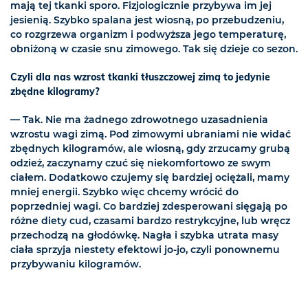
mają tej tkanki sporo. Fizjologicznie przybywa im jej
jesienią. Szybko spalana jest wiosną, po przebudzeniu,
co rozgrzewa organizm i podwyższa jego temperaturę,
obniżoną w czasie snu zimowego. Tak się dzieje co sezon.
Czyli dla nas wzrost tkanki tłuszczowej zimą to jedynie
zbędne kilogramy?
— Tak. Nie ma żadnego zdrowotnego uzasadnienia
wzrostu wagi zimą. Pod zimowymi ubraniami nie widać
zbędnych kilogramów, ale wiosną, gdy zrzucamy grubą
odzież, zaczynamy czuć się niekomfortowo ze swym
ciałem. Dodatkowo czujemy się bardziej ociężali, mamy
mniej energii. Szybko więc chcemy wrócić do
poprzedniej wagi. Co bardziej zdesperowani sięgają po
różne diety cud, czasami bardzo restrykcyjne, lub wręcz
przechodzą na głodówkę. Nagła i szybka utrata masy
ciała sprzyja niestety efektowi jo-jo, czyli ponownemu
przybywaniu kilogramów.