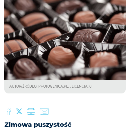
AUTOR/ŹRÓDŁO: PHOTOGENICA.PL, , LICENCJA: 0
Zimowa puszystość