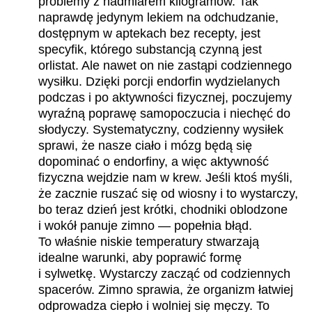
problemy z nadmiarem kilogramów. Tak
naprawdę jedynym lekiem na odchudzanie,
dostępnym w aptekach bez recepty, jest
specyfik, którego substancją czynną jest
orlistat. Ale nawet on nie zastąpi codziennego
wysiłku. Dzięki porcji endorfin wydzielanych
podczas i po aktywności fizycznej, poczujemy
wyraźną poprawę samopoczucia i niechęć do
słodyczy. Systematyczny, codzienny wysiłek
sprawi, że nasze ciało i mózg będą się
dopominać o endorfiny, a więc aktywność
fizyczna wejdzie nam w krew. Jeśli ktoś myśli,
że zacznie ruszać się od wiosny i to wystarczy,
bo teraz dzień jest krótki, chodniki oblodzone
i wokół panuje zimno — popełnia błąd.
To właśnie niskie temperatury stwarzają
idealne warunki, aby poprawić formę
i sylwetkę. Wystarczy zacząć od codziennych
spacerów. Zimno sprawia, że organizm łatwiej
odprowadza ciepło i wolniej się męczy. To