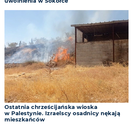
uwolnienia w Sokółce
Ostatnia chrześcijańska wioska
w Palestynie. Izraelscy osadnicy nękają
mieszkańców