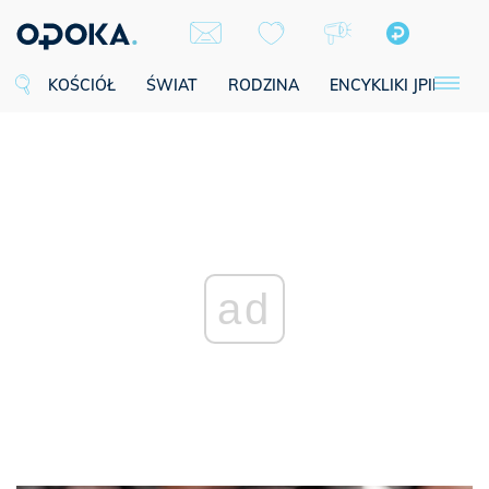
KOŚCIÓŁ
ŚWIAT
RODZINA
ENCYKLIKI JPII
SE
ad