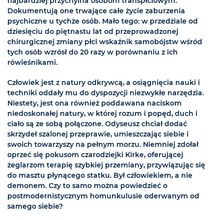
najbardziej przychylna osobom transpłciowym.
Dokumentują one trwające całe życie zaburzenia
psychiczne u tychże osób. Mało tego: w przedziale od
dziesięciu do piętnastu lat od przeprowadzonej
chirurgicznej zmiany płci wskaźnik samobójstw wśród
tych osób wzrósł do 20 razy w porównaniu z ich
rówieśnikami.
Człowiek jest z natury odkrywcą, a osiągnięcia nauki i
techniki oddały mu do dyspozycji niezwykłe narzędzia.
Niestety, jest ona również poddawana naciskom
niedoskonałej natury, w której rozum i popęd, duch i
ciało są ze sobą połączone. Odyseusz chciał dodać
skrzydeł szalonej przeprawie, umieszczając siebie i
swoich towarzyszy na pełnym morzu. Niemniej zdołał
oprzeć się pokusom czarodziejki Kirke, oferującej
żeglarzom terapię szybkiej przemiany, przywiązując się
do masztu płynącego statku. Był człowiekiem, a nie
demonem. Czy to samo można powiedzieć o
postmodernistycznym homunkulusie oderwanym od
samego siebie?