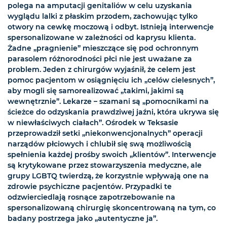
polega na amputacji genitaliów w celu uzyskania
wyglądu lalki z płaskim przodem, zachowując tylko
otwory na cewkę moczową i odbyt. Istnieją interwencje
spersonalizowane w zależności od kaprysu klienta.
Żadne „pragnienie” mieszczące się pod ochronnym
parasolem różnorodności płci nie jest uważane za
problem. Jeden z chirurgów wyjaśnił, że celem jest
pomoc pacjentom w osiągnięciu ich „celów cielesnych”,
aby mogli się samorealizować „takimi, jakimi są
wewnętrznie”. Lekarze – szamani są „pomocnikami na
ścieżce do odzyskania prawdziwej jaźni, która ukrywa się
w niewłaściwych ciałach”. Ośrodek w Teksasie
przeprowadził setki „niekonwencjonalnych” operacji
narządów płciowych i chlubił się swą możliwością
spełnienia każdej prośby swoich „klientów”. Interwencje
są krytykowane przez stowarzyszenia medyczne, ale
grupy LGBTQ twierdzą, że korzystnie wpływają one na
zdrowie psychiczne pacjentów. Przypadki te
odzwierciedlają rosnące zapotrzebowanie na
spersonalizowaną chirurgię skoncentrowaną na tym, co
badany postrzega jako „autentyczne ja”.