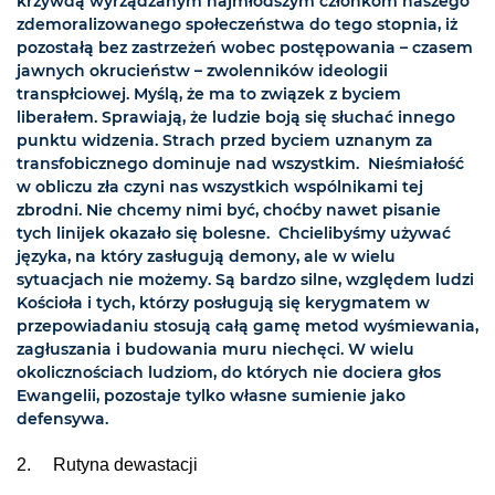
krzywdą wyrządzanym najmłodszym członkom naszego
zdemoralizowanego społeczeństwa do tego stopnia, iż
pozostałą bez zastrzeżeń wobec postępowania – czasem
jawnych okrucieństw – zwolenników ideologii
transpłciowej. Myślą, że ma to związek z byciem
liberałem. Sprawiają, że ludzie boją się słuchać innego
punktu widzenia. Strach przed byciem uznanym za
transfobicznego dominuje nad wszystkim. Nieśmiałość
w obliczu zła czyni nas wszystkich wspólnikami tej
zbrodni. Nie chcemy nimi być, choćby nawet pisanie
tych linijek okazało się bolesne. Chcielibyśmy używać
języka, na który zasługują demony, ale w wielu
sytuacjach nie możemy. Są bardzo silne, względem ludzi
Kościoła i tych, którzy posługują się kerygmatem w
przepowiadaniu stosują całą gamę metod wyśmiewania,
zagłuszania i budowania muru niechęci. W wielu
okolicznościach ludziom, do których nie dociera głos
Ewangelii, pozostaje tylko własne sumienie jako
defensywa.
2. Rutyna dewastacji