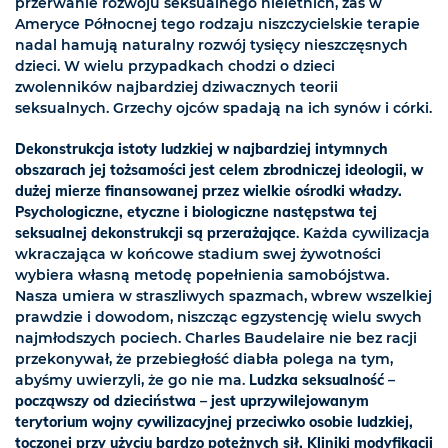
przerwanie rozwoju seksualnego nieletnich, zaś w
Ameryce Północnej tego rodzaju niszczycielskie terapie
nadal hamują naturalny rozwój tysięcy nieszczęsnych
dzieci. W wielu przypadkach chodzi o dzieci
zwolenników najbardziej dziwacznych teorii
seksualnych. Grzechy ojców spadają na ich synów i córki.
Dekonstrukcja istoty ludzkiej w najbardziej intymnych
obszarach jej tożsamości jest celem zbrodniczej ideologii, w
dużej mierze finansowanej przez wielkie ośrodki władzy.
Psychologiczne, etyczne i biologiczne następstwa tej
seksualnej dekonstrukcji są przerażające
. Każda cywilizacja
wkraczająca w końcowe stadium swej żywotności
wybiera własną metodę popełnienia samobójstwa.
Nasza umiera w straszliwych spazmach, wbrew wszelkiej
prawdzie i dowodom, niszcząc egzystencję wielu swych
najmłodszych pociech. Charles Baudelaire nie bez racji
przekonywał, że przebiegłość diabła polega na tym,
abyśmy uwierzyli, że go nie ma.
Ludzka seksualność –
począwszy od dzieciństwa – jest uprzywilejowanym
terytorium wojny cywilizacyjnej przeciwko osobie ludzkiej,
toczonej przy użyciu bardzo potężnych sił. Kliniki modyfikacji