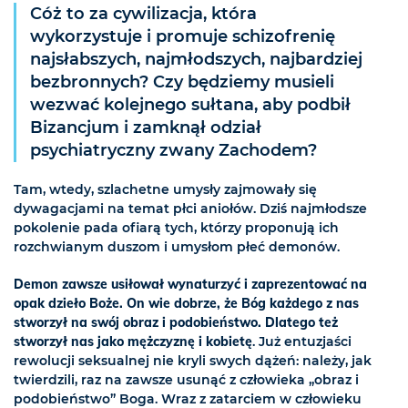
Cóż to za cywilizacja, która
wykorzystuje i promuje schizofrenię
najsłabszych, najmłodszych, najbardziej
bezbronnych? Czy będziemy musieli
wezwać kolejnego sułtana, aby podbił
Bizancjum i zamknął odział
psychiatryczny zwany Zachodem?
Tam, wtedy, szlachetne umysły zajmowały się
dywagacjami na temat płci aniołów. Dziś najmłodsze
pokolenie pada ofiarą tych, którzy proponują ich
rozchwianym duszom i umysłom płeć demonów.
Demon zawsze usiłował wynaturzyć i zaprezentować na
opak dzieło Boże. On wie dobrze, że Bóg każdego z nas
stworzył na swój obraz i podobieństwo. Dlatego też
stworzył nas jako mężczyznę i kobietę
. Już entuzjaści
rewolucji seksualnej nie kryli swych dążeń: należy, jak
twierdzili, raz na zawsze usunąć z człowieka „obraz i
podobieństwo” Boga. Wraz z zatarciem w człowieku