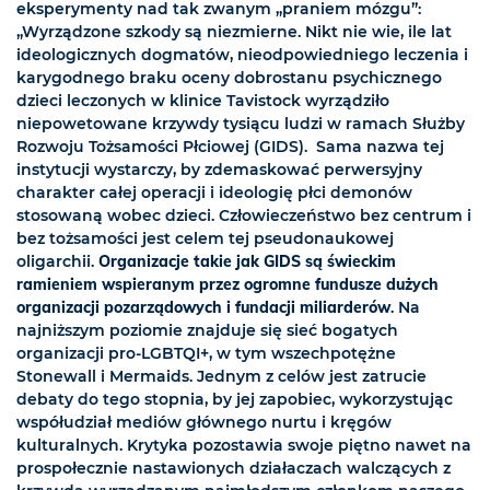
eksperymenty nad tak zwanym „praniem mózgu”:
„Wyrządzone szkody są niezmierne. Nikt nie wie, ile lat
ideologicznych dogmatów, nieodpowiedniego leczenia i
karygodnego braku oceny dobrostanu psychicznego
dzieci leczonych w klinice Tavistock wyrządziło
niepowetowane krzywdy tysiącu ludzi w ramach Służby
Rozwoju Tożsamości Płciowej (GIDS). Sama nazwa tej
instytucji wystarczy, by zdemaskować perwersyjny
charakter całej operacji i ideologię płci demonów
stosowaną wobec dzieci. Człowieczeństwo bez centrum i
bez tożsamości jest celem tej pseudonaukowej
oligarchii.
Organizacje takie jak GIDS są świeckim
ramieniem wspieranym przez ogromne fundusze dużych
organizacji pozarządowych i fundacji miliarderów
. Na
najniższym poziomie znajduje się sieć bogatych
organizacji pro-LGBTQI+, w tym wszechpotężne
Stonewall i Mermaids. Jednym z celów jest zatrucie
debaty do tego stopnia, by jej zapobiec, wykorzystując
współudział mediów głównego nurtu i kręgów
kulturalnych. Krytyka pozostawia swoje piętno nawet na
prospołecznie nastawionych działaczach walczących z