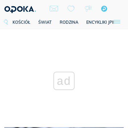
KOŚCIÓŁ
ŚWIAT
RODZINA
ENCYKLIKI JPII
SE
ad