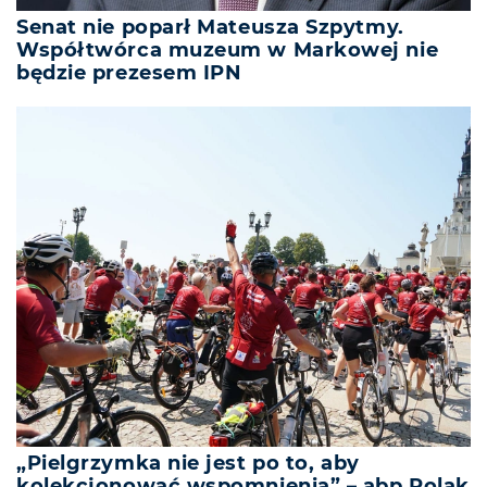
Senat nie poparł Mateusza Szpytmy.
Współtwórca muzeum w Markowej nie
będzie prezesem IPN
„Pielgrzymka nie jest po to, aby
kolekcjonować wspomnienia” – abp Polak