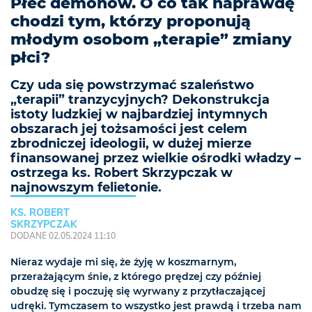
Płeć demonów. O co tak naprawdę
chodzi tym, którzy proponują
młodym osobom „terapie” zmiany
płci?
Czy uda się powstrzymać szaleństwo
„terapii” tranzycyjnych? Dekonstrukcja
istoty ludzkiej w najbardziej intymnych
obszarach jej tożsamości jest celem
zbrodniczej ideologii, w dużej mierze
finansowanej przez wielkie ośrodki władzy –
ostrzega ks. Robert Skrzypczak w
najnowszym felietonie.
KS. ROBERT
SKRZYPCZAK
DODANE 02.05.2024 11:10
Nieraz wydaje mi się, że żyję w koszmarnym,
przerażającym śnie, z którego prędzej czy później
obudzę się i poczuję się wyrwany z przytłaczającej
udręki. Tymczasem to wszystko jest prawdą i trzeba nam