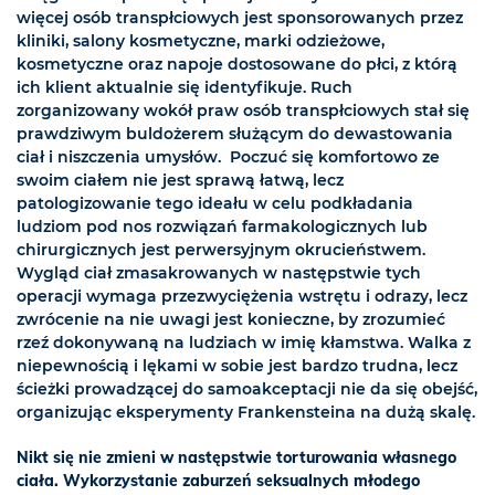
więcej osób transpłciowych jest sponsorowanych przez
kliniki, salony kosmetyczne, marki odzieżowe,
kosmetyczne oraz napoje dostosowane do płci, z którą
ich klient aktualnie się identyfikuje. Ruch
zorganizowany wokół praw osób transpłciowych stał się
prawdziwym buldożerem służącym do dewastowania
ciał i niszczenia umysłów. Poczuć się komfortowo ze
swoim ciałem nie jest sprawą łatwą, lecz
patologizowanie tego ideału w celu podkładania
ludziom pod nos rozwiązań farmakologicznych lub
chirurgicznych jest perwersyjnym okrucieństwem.
Wygląd ciał zmasakrowanych w następstwie tych
operacji wymaga przezwyciężenia wstrętu i odrazy, lecz
zwrócenie na nie uwagi jest konieczne, by zrozumieć
rzeź dokonywaną na ludziach w imię kłamstwa. Walka z
niepewnością i lękami w sobie jest bardzo trudna, lecz
ścieżki prowadzącej do samoakceptacji nie da się obejść,
organizując eksperymenty Frankensteina na dużą skalę.
Nikt się nie zmieni w następstwie torturowania własnego
ciała. Wykorzystanie zaburzeń seksualnych młodego