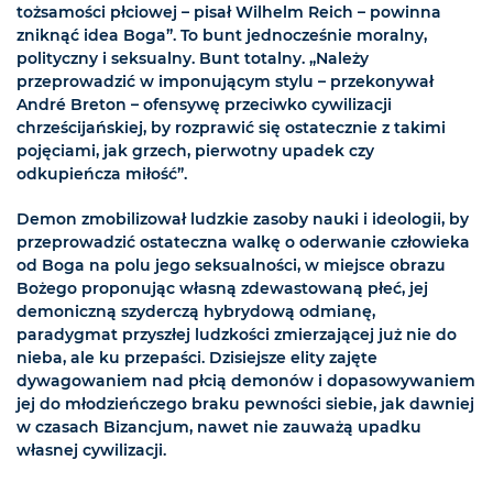
tożsamości płciowej – pisał Wilhelm Reich – powinna
zniknąć idea Boga”. To bunt jednocześnie moralny,
polityczny i seksualny. Bunt totalny. „Należy
przeprowadzić w imponującym stylu – przekonywał
André Breton – ofensywę przeciwko cywilizacji
chrześcijańskiej, by rozprawić się ostatecznie z takimi
pojęciami, jak grzech, pierwotny upadek czy
odkupieńcza miłość”.
Demon zmobilizował ludzkie zasoby nauki i ideologii, by
przeprowadzić ostateczna walkę o oderwanie człowieka
od Boga na polu jego seksualności, w miejsce obrazu
Bożego proponując własną zdewastowaną płeć, jej
demoniczną szyderczą hybrydową odmianę,
paradygmat przyszłej ludzkości zmierzającej już nie do
nieba, ale ku przepaści. Dzisiejsze elity zajęte
dywagowaniem nad płcią demonów i dopasowywaniem
jej do młodzieńczego braku pewności siebie, jak dawniej
w czasach Bizancjum, nawet nie zauważą upadku
własnej cywilizacji.