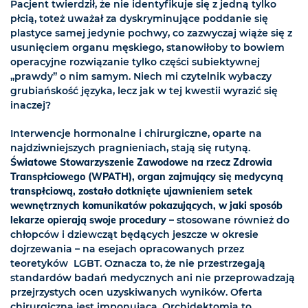
Pacjent twierdził, że nie identyfikuje się z jedną tylko
płcią, toteż uważał za dyskryminujące poddanie się
plastyce samej jedynie pochwy, co zazwyczaj wiąże się z
usunięciem organu męskiego, stanowiłoby to bowiem
operacyjne rozwiązanie tylko części subiektywnej
„prawdy” o nim samym. Niech mi czytelnik wybaczy
grubiańskość języka, lecz jak w tej kwestii wyrazić się
inaczej?
Interwencje hormonalne i chirurgiczne, oparte na
najdziwniejszych pragnieniach, stają się rutyną.
Światowe Stowarzyszenie Zawodowe na rzecz Zdrowia
Transpłciowego (WPATH), organ zajmujący się medycyną
transpłciową, zostało dotknięte ujawnieniem setek
wewnętrznych komunikatów pokazujących, w jaki sposób
lekarze opierają swoje procedury
– stosowane również do
chłopców i dziewcząt będących jeszcze w okresie
dojrzewania – na esejach opracowanych przez
teoretyków LGBT. Oznacza to, że nie przestrzegają
standardów badań medycznych ani nie przeprowadzają
przejrzystych ocen uzyskiwanych wyników. Oferta
chirurgiczna jest imponująca. Orchidektomia to