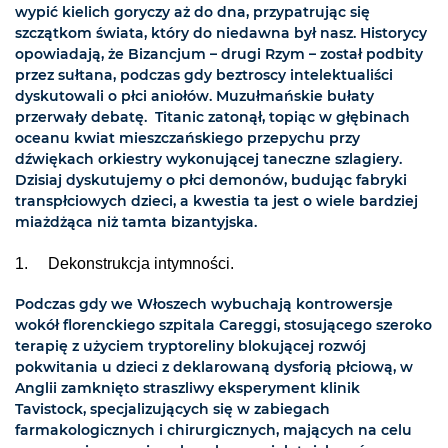
wypić kielich goryczy aż do dna, przypatrując się
szczątkom świata, który do niedawna był nasz. Historycy
opowiadają, że Bizancjum – drugi Rzym – został podbity
przez sułtana, podczas gdy beztroscy intelektualiści
dyskutowali o płci aniołów. Muzułmańskie bułaty
przerwały debatę. Titanic zatonął, topiąc w głębinach
oceanu kwiat mieszczańskiego przepychu przy
dźwiękach orkiestry wykonującej taneczne szlagiery.
Dzisiaj dyskutujemy o płci demonów, budując fabryki
transpłciowych dzieci, a kwestia ta jest o wiele bardziej
miażdżąca niż tamta bizantyjska.
1. Dekonstrukcja intymności.
Podczas gdy we Włoszech wybuchają kontrowersje
wokół florenckiego szpitala Careggi, stosującego szeroko
terapię z użyciem tryptoreliny blokującej rozwój
pokwitania u dzieci z deklarowaną dysforią płciową, w
Anglii zamknięto straszliwy eksperyment klinik
Tavistock, specjalizujących się w zabiegach
farmakologicznych i chirurgicznych, mających na celu