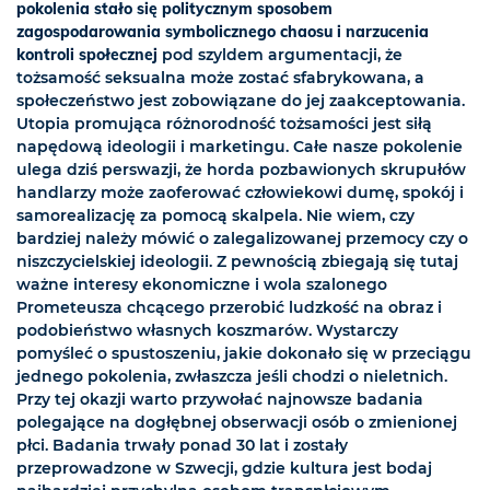
pokolenia stało się politycznym sposobem
zagospodarowania symbolicznego chaosu i narzucenia
kontroli społecznej
pod szyldem argumentacji, że
tożsamość seksualna może zostać sfabrykowana, a
społeczeństwo jest zobowiązane do jej zaakceptowania.
Utopia promująca różnorodność tożsamości jest siłą
napędową ideologii i marketingu. Całe nasze pokolenie
ulega dziś perswazji, że horda pozbawionych skrupułów
handlarzy może zaoferować człowiekowi dumę, spokój i
samorealizację za pomocą skalpela. Nie wiem, czy
bardziej należy mówić o zalegalizowanej przemocy czy o
niszczycielskiej ideologii. Z pewnością zbiegają się tutaj
ważne interesy ekonomiczne i wola szalonego
Prometeusza chcącego przerobić ludzkość na obraz i
podobieństwo własnych koszmarów. Wystarczy
pomyśleć o spustoszeniu, jakie dokonało się w przeciągu
jednego pokolenia, zwłaszcza jeśli chodzi o nieletnich.
Przy tej okazji warto przywołać najnowsze badania
polegające na dogłębnej obserwacji osób o zmienionej
płci. Badania trwały ponad 30 lat i zostały
przeprowadzone w Szwecji, gdzie kultura jest bodaj