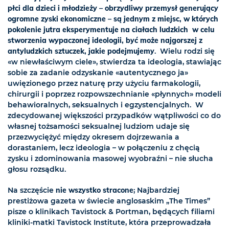
płci dla dzieci i młodzieży – obrzydliwy przemysł generujący
ogromne zyski ekonomiczne – są jednym z miejsc, w których
pokolenie jutra eksperymentuje na ciałach ludzkich w celu
stworzenia wypaczonej ideologii, być może najgorszej z
antyludzkich sztuczek, jakie podejmujemy
. Wielu rodzi się
«w niewłaściwym ciele», stwierdza ta ideologia, stawiając
sobie za zadanie odzyskanie «autentycznego ja»
uwięzionego przez naturę przy użyciu farmakologii,
chirurgii i poprzez rozpowszechnianie «płynnych» modeli
behawioralnych, seksualnych i egzystencjalnych. W
zdecydowanej większości przypadków wątpliwości co do
własnej tożsamości seksualnej ludziom udaje się
przezwyciężyć między okresem dojrzewania a
dorastaniem, lecz ideologia – w połączeniu z chęcią
zysku i zdominowania masowej wyobraźni – nie słucha
głosu rozsądku.
Na szczęście
nie wszystko stracone
; Najbardziej
prestiżowa gazeta w świecie anglosaskim „The Times”
pisze o klinikach Tavistock & Portman, będących filiami
kliniki-matki Tavistock Institute, która przeprowadzała