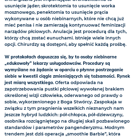
usunięcie jąder; skrotektomia to usunięcie worka
mosznowego, penektomia to usunięcie prącia
wykonywane u osób niebinarnych, które nie chcą już
mieć penisa i nie zamierzają kontynuować feminizacji
narządów płciowych. Anulacja jest procedurą dla tych,
którzy chcą zostać eunuchami. Istnieje wiele innych
opcji. Chirurdzy są dostępni, aby spełnić każdą prośbę.
W protokołach dopuszcza się, by to osoby niebinarne
„edukowały” lekarzy usługodawców. Procedury są
wymyślane na żądanie w oparciu o płynne postrzeganie
siebie w kwestii ciągle zmieniających się tożsamości. Rynek
jest miarą wszystkiego
. Oferta odpowiada na
zapotrzebowania pustki płciowej wywołanej brakiem
określonej wizji człowieka, oderwanego od prawdy o
sobie, wykorzenionego z Boga Stwórcy. Zaspokaja w
związku z tym pragnienia wszelkich nieznanych nam
jeszcze hybryd ludzkich: pół-chłopca, pół-dziewczyny,
osobnika rozciągniętego na długiej skali pozbawionego
standardów i parametrów pangenderyzmu. Modnym
trendem jest dziś operacja „smoothie Barbie”, która