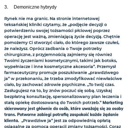
3. Demoniczne hybrydy
Rynek nie ma granic. Na stronie internetowej
teksańskiej kliniki czytamy, że „podjęcie decyzji o
potwierdzeniu swojej tożsamości płciowej poprzez
operację jest ważną, zmieniającą życie decyzją. Chętnie
pomożemy Ci stworzyć ciało, do którego zawsze czułeś,
że należysz. Oprócz zadbania o Twoje potrzeby
chirurgiczne, z przyjemnością zajmiemy się również
Twoimi życzeniami kosmetycznymi, takimi jak botoks,
wypełniacze i inne kosmetyczne akcesoria”. Przemysł
farmaceutyczny promuje poszukiwanie „prawdziwego
ja” w przekonaniu, że trzeba zmodyfikować niewłaściwe
ciało, by zachować zdrowie psychiczne. „To twój czas.
Zasługujesz na to, by znów poczuć się sobą. Uzyskaj
bezpłatną konsultację, spersonalizowany plan leczenia i
stałą opiekę dostosowaną do Twoich potrzeb.”
Marketing
skierowany jest głównie do osób, które uważają się za osoby
trans. Potworne zabiegi potrafią zaspokoić każde żądanie
klienta.
„Prawdziwe ja” jest za odpowiednią opłatą
osiągalne za pomocą operacji zmiany tożsamości. Coraz