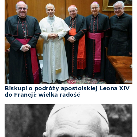
Biskupi o podróży apostolskiej Leona XIV
do Francji: wielka radość