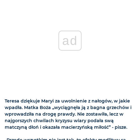
ad
Teresa dziękuje Maryi za uwolnienie z nałogów, w jakie
wpadła. Matka Boża „wyciągnęła ją z bagna grzechów i
wprowadziła na drogę prawdy. Nie zostawiła, lecz w
najgorszych chwilach kryzysu wiary podała swą
matczyną dłoń i okazała macierzyńską miłość” - pisze.
„Przede wszystkim nie jest tak, że efekty modlitwy są