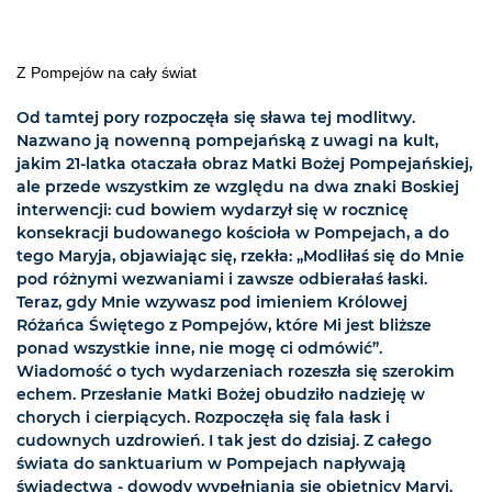
Z Pompejów na cały świat
Od tamtej pory rozpoczęła się sława tej modlitwy.
Nazwano ją nowenną pompejańską z uwagi na kult,
jakim 21-latka otaczała obraz Matki Bożej Pompejańskiej,
ale przede wszystkim ze względu na dwa znaki Boskiej
interwencji: cud bowiem wydarzył się w rocznicę
konsekracji budowanego kościoła w Pompejach, a do
tego Maryja, objawiając się, rzekła: „Modliłaś się do Mnie
pod różnymi wezwaniami i zawsze odbierałaś łaski.
Teraz, gdy Mnie wzywasz pod imieniem Królowej
Różańca Świętego z Pompejów, które Mi jest bliższe
ponad wszystkie inne, nie mogę ci odmówić”.
Wiadomość o tych wydarzeniach rozeszła się szerokim
echem. Przesłanie Matki Bożej obudziło nadzieję w
chorych i cierpiących. Rozpoczęła się fala łask i
cudownych uzdrowień. I tak jest do dzisiaj. Z całego
świata do sanktuarium w Pompejach napływają
świadectwa - dowody wypełniania się obietnicy Maryi.