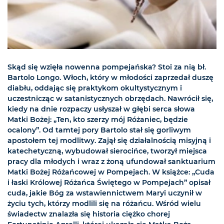
Skąd się wzięła nowenna pompejańska? Stoi za nią bł.
Bartolo Longo. Włoch, który w młodości zaprzedał duszę
diabłu, oddając się praktykom okultystycznym i
uczestnicząc w satanistycznych obrzędach. Nawrócił się,
kiedy na dnie rozpaczy usłyszał w głębi serca słowa
Matki Bożej: „Ten, kto szerzy mój Różaniec, będzie
ocalony”. Od tamtej pory Bartolo stał się gorliwym
apostołem tej modlitwy. Zajął się działalnością misyjną i
katechetyczną, wybudował sierocińce, tworzył miejsca
pracy dla młodych i wraz z żoną ufundował sanktuarium
Matki Bożej Różańcowej w Pompejach. W książce: „Cuda
i łaski Królowej Różańca Świętego w Pompejach” opisał
cuda, jakie Bóg za wstawiennictwem Maryi uczynił w
życiu tych, którzy modlili się na różańcu. Wśród wielu
świadectw znalazła się historia ciężko chorej