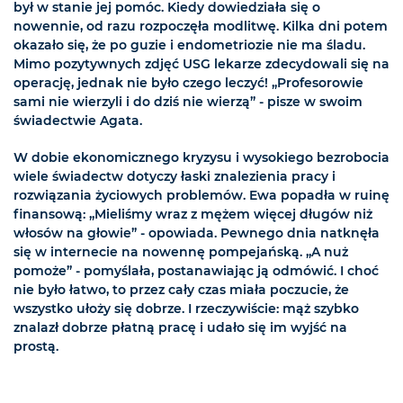
był w stanie jej pomóc. Kiedy dowiedziała się o
nowennie, od razu rozpoczęła modlitwę. Kilka dni potem
okazało się, że po guzie i endometriozie nie ma śladu.
Mimo pozytywnych zdjęć USG lekarze zdecydowali się na
operację, jednak nie było czego leczyć! „Profesorowie
sami nie wierzyli i do dziś nie wierzą” - pisze w swoim
świadectwie Agata.
W dobie ekonomicznego kryzysu i wysokiego bezrobocia
wiele świadectw dotyczy łaski znalezienia pracy i
rozwiązania życiowych problemów. Ewa popadła w ruinę
finansową: „Mieliśmy wraz z mężem więcej długów niż
włosów na głowie” - opowiada. Pewnego dnia natknęła
się w internecie na nowennę pompejańską. „A nuż
pomoże” - pomyślała, postanawiając ją odmówić. I choć
nie było łatwo, to przez cały czas miała poczucie, że
wszystko ułoży się dobrze. I rzeczywiście: mąż szybko
znalazł dobrze płatną pracę i udało się im wyjść na
prostą.