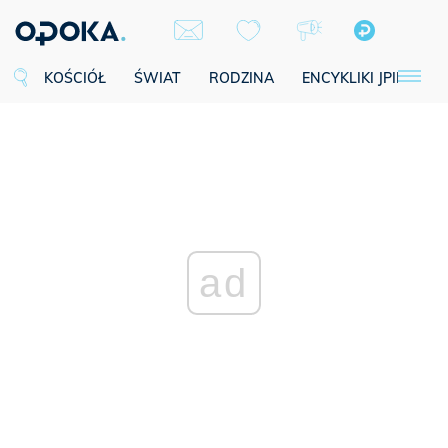
KOŚCIÓŁ
ŚWIAT
RODZINA
ENCYKLIKI JPII
SE
ad