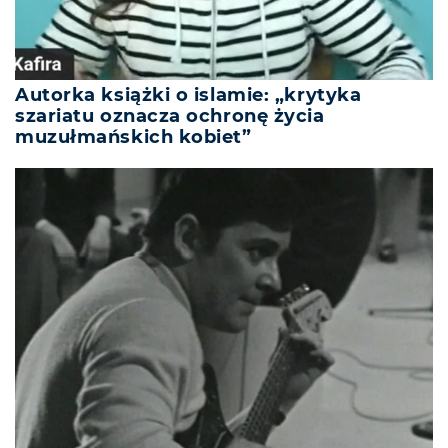
Autorka książki o islamie: „krytyka
szariatu oznacza ochronę życia
muzułmańskich kobiet”