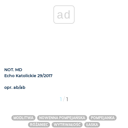
ad
NOT. MD
Echo Katolickie 29/2017
opr. ab/ab
/
1
1
MODLITWA
NOWENNA POMPEJAŃSKA
POMPEJANKA
RÓŻANIEC
WYTRWAŁOŚĆ
ŁASKA