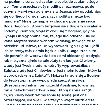
na poziomie serca: od zaufaniu sobie, do zaufania Jego
woli. Temu przecież służy modlitwa różańcowa, gdzie
oczyma Maryi wpatrujemy się w Jezusa, aby upodabniać
się do Niego. I druga rzecz, czy modlitwa może być
handlem? Myślę, że najpierw chodzi o poznanie serca
Boga, Jego woli. Abram targował się z Bogiem o ocalenie
Sodomy i Gomory, Mojżesz kłócił się z Bogiem, gdy na
Synaju On wypominał mu, że jego lud odwrócił się od
Pana. Mojżesz śmiało wchodzi w dialog, mówiąc, że to
przecież lud Jahwe, to On wyprowadził go z Egiptu; jeśli
ich zniszczy, cała ziemia będzie kpiła z Boga Izraela, że
nie potrafił ich wprowadzić do ziemi obiecanej. Tradycja
rabinistyczna ujmie to tak: „Gdy ten lud jest Ci wierny,
wtedy jest Twoim ludem, który Ty wyprowadziłeś z
Egiptu, a gdy jest Ci niewierny, jest moim ludem, który ja
wyprowadziłem z Egiptu?”. Mojżesz targuje się z Bogiem
do tego stopnia, że wypowiada rzecz straszliwą:
„Przebacz jednak im ten grzech! A jeśli nie, to wymaż
mnie natychmiast z Twej księgi, którą napisałeś” (Wj
32,32). Kiedy wyobrazimy sobie tę scenę, jest ona
przerażająca, dla wielu wierzących wręcz bluźniercza.
Skazywać się na potępienie? „Natychmiast”? Za ten lud?