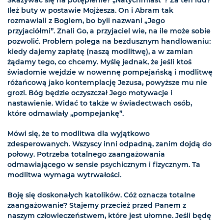
Ileż buty w postawie Mojżesza. On i Abram tak
rozmawiali z Bogiem, bo byli nazwani „Jego
przyjaciółmi”. Znali Go, a przyjaciel wie, na ile może sobie
pozwolić. Problem polega na bezdusznym handlowaniu:
kiedy dajemy zapłatę (naszą modlitwę), a w zamian
żądamy tego, co chcemy. Myślę jednak, że jeśli ktoś
świadomie wejdzie w nowennę pompejańską i modlitwę
różańcową jako kontemplację Jezusa, powyższe mu nie
grozi. Bóg będzie oczyszczał Jego motywacje i
nastawienie. Widać to także w świadectwach osób,
które odmawiały „pompejankę”.
Mówi się, że to modlitwa dla wyjątkowo
zdesperowanych. Wszyscy inni odpadną, zanim dojdą do
połowy. Potrzeba totalnego zaangażowania
odmawiającego w sensie psychicznym i fizycznym. Ta
modlitwa wymaga wytrwałości.
Boję się doskonałych katolików. Cóż oznacza totalne
zaangażowanie? Stajemy przecież przed Panem z
naszym człowieczeństwem, które jest ułomne. Jeśli będę