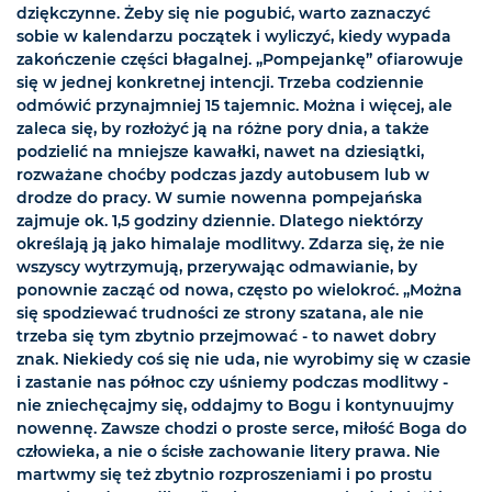
dziękczynne. Żeby się nie pogubić, warto zaznaczyć
sobie w kalendarzu początek i wyliczyć, kiedy wypada
zakończenie części błagalnej. „Pompejankę” ofiarowuje
się w jednej konkretnej intencji. Trzeba codziennie
odmówić przynajmniej 15 tajemnic. Można i więcej, ale
zaleca się, by rozłożyć ją na różne pory dnia, a także
podzielić na mniejsze kawałki, nawet na dziesiątki,
rozważane choćby podczas jazdy autobusem lub w
drodze do pracy. W sumie nowenna pompejańska
zajmuje ok. 1,5 godziny dziennie. Dlatego niektórzy
określają ją jako himalaje modlitwy. Zdarza się, że nie
wszyscy wytrzymują, przerywając odmawianie, by
ponownie zacząć od nowa, często po wielokroć. „Można
się spodziewać trudności ze strony szatana, ale nie
trzeba się tym zbytnio przejmować - to nawet dobry
znak. Niekiedy coś się nie uda, nie wyrobimy się w czasie
i zastanie nas północ czy uśniemy podczas modlitwy -
nie zniechęcajmy się, oddajmy to Bogu i kontynuujmy
nowennę. Zawsze chodzi o proste serce, miłość Boga do
człowieka, a nie o ścisłe zachowanie litery prawa. Nie
martwmy się też zbytnio rozproszeniami i po prostu