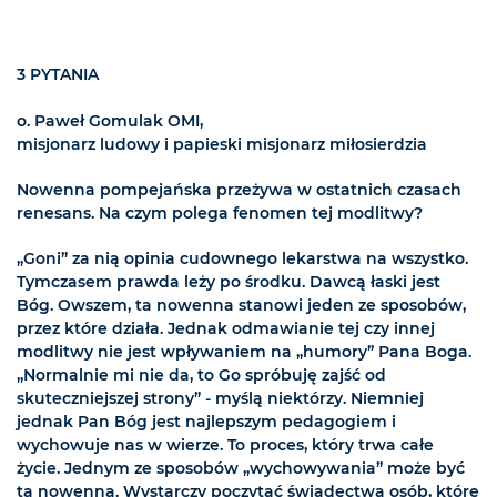
3 PYTANIA
o. Paweł Gomulak OMI,
misjonarz ludowy i papieski misjonarz miłosierdzia
Nowenna pompejańska przeżywa w ostatnich czasach
renesans. Na czym polega fenomen tej modlitwy?
„Goni” za nią opinia cudownego lekarstwa na wszystko.
Tymczasem prawda leży po środku. Dawcą łaski jest
Bóg. Owszem, ta nowenna stanowi jeden ze sposobów,
przez które działa. Jednak odmawianie tej czy innej
modlitwy nie jest wpływaniem na „humory” Pana Boga.
„Normalnie mi nie da, to Go spróbuję zajść od
skuteczniejszej strony” - myślą niektórzy. Niemniej
jednak Pan Bóg jest najlepszym pedagogiem i
wychowuje nas w wierze. To proces, który trwa całe
życie. Jednym ze sposobów „wychowywania” może być
ta nowenna. Wystarczy poczytać świadectwa osób, które