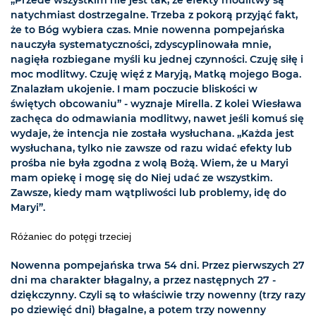
natychmiast dostrzegalne. Trzeba z pokorą przyjąć fakt,
że to Bóg wybiera czas. Mnie nowenna pompejańska
nauczyła systematyczności, zdyscyplinowała mnie,
nagięła rozbiegane myśli ku jednej czynności. Czuję siłę i
moc modlitwy. Czuję więź z Maryją, Matką mojego Boga.
Znalazłam ukojenie. I mam poczucie bliskości w
świętych obcowaniu” - wyznaje Mirella. Z kolei Wiesława
zachęca do odmawiania modlitwy, nawet jeśli komuś się
wydaje, że intencja nie została wysłuchana. „Każda jest
wysłuchana, tylko nie zawsze od razu widać efekty lub
prośba nie była zgodna z wolą Bożą. Wiem, że u Maryi
mam opiekę i mogę się do Niej udać ze wszystkim.
Zawsze, kiedy mam wątpliwości lub problemy, idę do
Maryi”.
Różaniec do potęgi trzeciej
Nowenna pompejańska trwa 54 dni. Przez pierwszych 27
dni ma charakter błagalny, a przez następnych 27 -
dziękczynny. Czyli są to właściwie trzy nowenny (trzy razy
po dziewięć dni) błagalne, a potem trzy nowenny