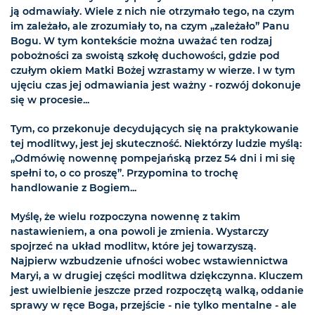
ją odmawiały. Wiele z nich nie otrzymało tego, na czym
im zależało, ale zrozumiały to, na czym „zależało” Panu
Bogu. W tym kontekście można uważać ten rodzaj
pobożności za swoistą szkołę duchowości, gdzie pod
czułym okiem Matki Bożej wzrastamy w wierze. I w tym
ujęciu czas jej odmawiania jest ważny - rozwój dokonuje
się w procesie...
Tym, co przekonuje decydujących się na praktykowanie
tej modlitwy, jest jej skuteczność. Niektórzy ludzie myślą:
„Odmówię nowennę pompejańską przez 54 dni i mi się
spełni to, o co proszę”. Przypomina to trochę
handlowanie z Bogiem...
Myślę, że wielu rozpoczyna nowennę z takim
nastawieniem, a ona powoli je zmienia. Wystarczy
spojrzeć na układ modlitw, które jej towarzyszą.
Najpierw wzbudzenie ufności wobec wstawiennictwa
Maryi, a w drugiej części modlitwa dziękczynna. Kluczem
jest uwielbienie jeszcze przed rozpoczętą walką, oddanie
sprawy w ręce Boga, przejście - nie tylko mentalne - ale