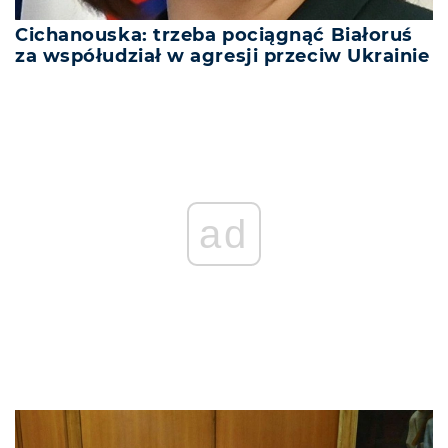
Cichanouska: trzeba pociągnąć Białoruś
za współudział w agresji przeciw Ukrainie
ad