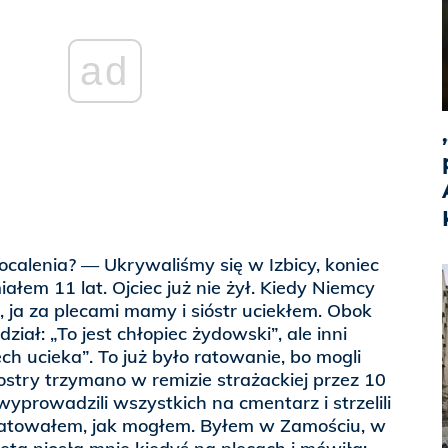
ad
ą ocalenia? — Ukrywaliśmy się w Izbicy, koniec
iałem 11 lat. Ojciec już nie żył. Kiedy Niemcy
, ja za plecami mamy i sióstr uciekłem. Obok
dział: „To jest chłopiec żydowski”, ale inni
ech ucieka”. To już było ratowanie, bo mogli
ostry trzymano w remizie strażackiej przez 10
wyprowadzili wszystkich na cmentarz i strzelili
ę ratowałem, jak mogłem. Byłem w Zamościu, w