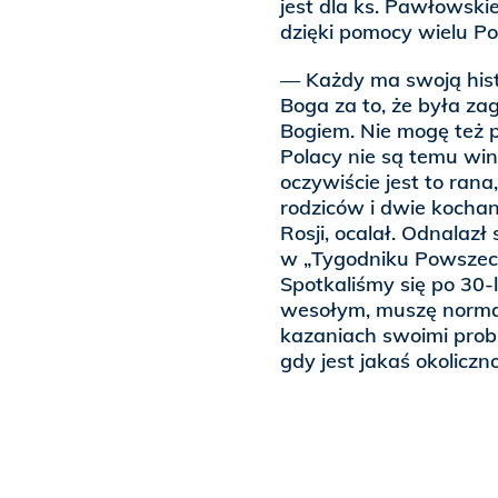
jest dla ks. Pawłowskie
dzięki pomocy wielu P
— Każdy ma swoją histo
Boga za to, że była zag
Bogiem. Nie mogę też 
Polacy nie są temu winn
oczywiście jest to rana
rodziców i dwie kochan
Rosji, ocalał. Odnalazł
w „Tygodniku Powszechn
Spotkaliśmy się po 30-l
wesołym, muszę normaln
kazaniach swoimi prob
gdy jest jakaś okoliczn