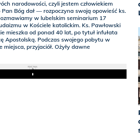
óch narodowości, czyli jestem człowiekiem
 Pan Bóg dał — rozpoczyna swoją opowieść ks.
Rozmawiamy w lubelskim seminarium 17
 Judaizmu w Kościele katolickim. Ks. Pawłowski
dzie mieszka od ponad 40 lat, po tytuł infułata
cę Apostolską. Podczas swojego pobytu w
e miejsca, przyjaciół. Ożyły dawne
REKLAMA
Play