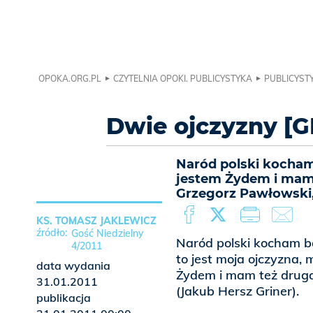
OPOKA.ORG.PL
CZYTELNIA OPOKI. PUBLICYSTYKA
PUBLICYSTY
Dwie ojczyzny [G
Naród polski kocham
jestem Żydem i mam 
Grzegorz Pawłowski,
KS. TOMASZ JAKLEWICZ
Gość Niedzielny
Naród polski kocham ba
4/2011
to jest moja ojczyzna,
data wydania
Żydem i mam też drugą
31.01.2011
(Jakub Hersz Griner).
publikacja