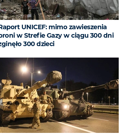
Raport UNICEF: mimo zawieszenia
broni w Strefie Gazy w ciągu 300 dni
zginęło 300 dzieci