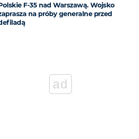
Polskie F-35 nad Warszawą. Wojsko
zaprasza na próby generalne przed
defiladą
ad