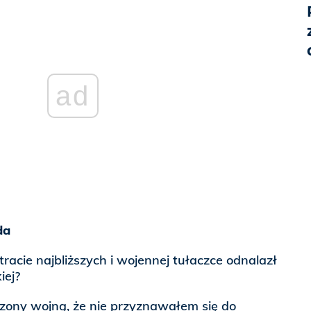
ad
da
utracie najbliższych i wojennej tułaczce odnalazł
iej?
zony wojną, że nie przyznawałem się do