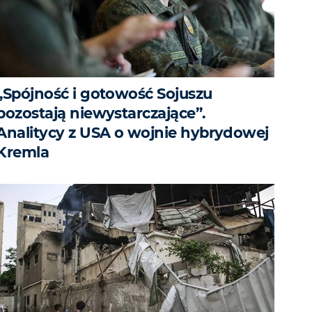
„Spójność i gotowość Sojuszu
pozostają niewystarczające”.
Analitycy z USA o wojnie hybrydowej
Kremla