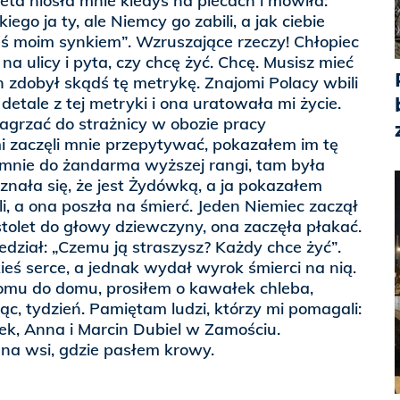
eta niosła mnie kiedyś na plecach i mówiła:
ego ja ty, ale Niemcy go zabili, a jak ciebie
steś moim synkiem”. Wzruszające rzeczy! Chłopiec
a ulicy i pyta, czy chcę żyć. Chcę. Musisz mieć
on zdobył skądś tę metrykę. Znajomi Polacy wbili
etale z tej metryki i ona uratowała mi życie.
agrzać do strażnicy w obozie pracy
 zaczęli mnie przepytywać, pokazałem im tę
 mnie do żandarma wyższej rangi, tam była
znała się, że jest Żydówką, a ja pokazałem
i, a ona poszła na śmierć. Jeden Niemiec zaczął
istolet do głowy dziewczyny, ona zaczęła płakać.
edział: „Czemu ją straszysz? Każdy chce żyć”.
ieś serce, a jednak wydał wyrok śmierci na nią.
mu do domu, prosiłem o kawałek chleba,
c, tydzień. Pamiętam ludzi, którzy mi pomagali:
zek, Anna i Marcin Dubiel w Zamościu.
na wsi, gdzie pasłem krowy.