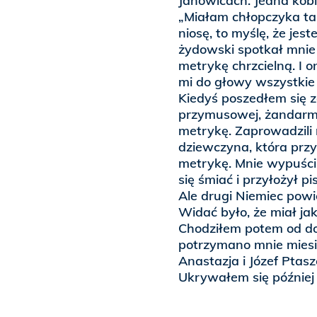
Janowicach. Jedna kobi
„Miałam chłopczyka taki
niosę, to myślę, że je
żydowski spotkał mnie n
metrykę chrzcielną. I 
mi do głowy wszystkie d
Kiedyś poszedłem się z
przymusowej, żandarmi
metrykę. Zaprowadzili
dziewczyna, która przy
metrykę. Mnie wypuścil
się śmiać i przyłożył p
Ale drugi Niemiec powi
Widać było, że miał jak
Chodziłem potem od do
potrzymano mnie miesią
Anastazja i Józef Ptas
Ukrywałem się później 