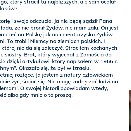
go, który stracił tu najbliższych, ale sam ocalał
olaków?
rię i swoje odczucia. Ja nie będę sądził Pana
łada, że nie bronił Żydów, nie mam żalu. On jest
patrzeć na Polskę jak na cmentarzysko Żydów.
i. To zrobili Niemcy na ziemiach polskich. I
, której nie da się zaleczyć. Straciłem kochanych
e siostry. Brat, który wyjechał z Zamościa do
 się dzięki artykułowi, który napisałem w 1966 r.
ym”. Okazało się, że był w Izraelu.
etniej rozłące. Ja jestem z natury człowiekiem
ie żyć, śmiać się. Nie mogę zadręczać ludzi na
lemami. O swojej historii opowiadam wtedy,
ość albo gdy mnie o to proszą.