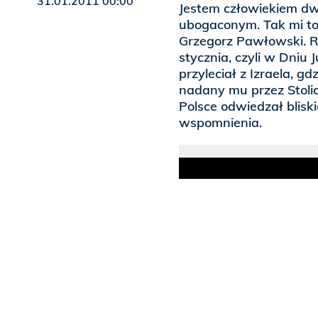
31.01.2011 00:00
Jestem człowiekiem dw
ubogaconym. Tak mi to
Grzegorz Pawłowski. 
stycznia, czyli w Dniu
przyleciał z Izraela, g
nadany mu przez Stoli
Polsce odwiedzał bliski
wspomnienia.