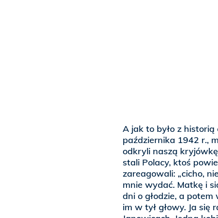
A jak to było z histori
października 1942 r., m
odkryli naszą kryjówkę
stali Polacy, ktoś powie
zareagowali: „cicho, ni
mnie wydać. Matkę i si
dni o głodzie, a potem 
im w tył głowy. Ja si