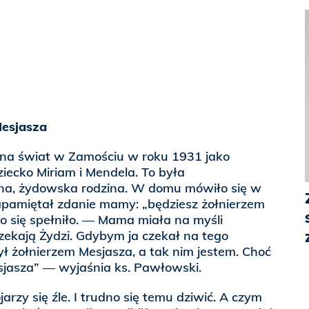
Mesjasza
 na świat w Zamościu w roku 1931 jako
iecko Miriam i Mendela. To była
ijna, żydowska rodzina. W domu mówiło się w
zapamiętał zdanie mamy: „będziesz żołnierzem
o się spełniło. — Mama miała na myśli
zekają Żydzi. Gdybym ja czekał na tego
ył żołnierzem Mesjasza, a tak nim jestem. Choć
sjasza” — wyjaśnia ks. Pawłowski.
rzy się źle. I trudno się temu dziwić. A czym