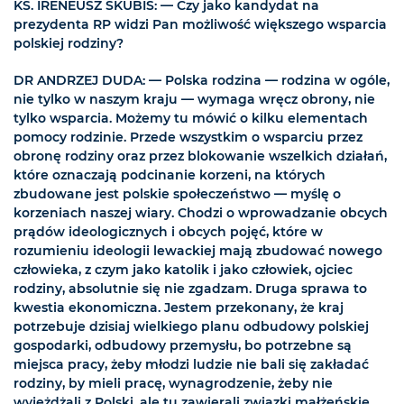
KS. IRENEUSZ SKUBIŚ: — Czy jako kandydat na
prezydenta RP widzi Pan możliwość większego wsparcia
polskiej rodziny?
DR ANDRZEJ DUDA: — Polska rodzina — rodzina w ogóle,
nie tylko w naszym kraju — wymaga wręcz obrony, nie
tylko wsparcia. Możemy tu mówić o kilku elementach
pomocy rodzinie. Przede wszystkim o wsparciu przez
obronę rodziny oraz przez blokowanie wszelkich działań,
które oznaczają podcinanie korzeni, na których
zbudowane jest polskie społeczeństwo — myślę o
korzeniach naszej wiary. Chodzi o wprowadzanie obcych
prądów ideologicznych i obcych pojęć, które w
rozumieniu ideologii lewackiej mają zbudować nowego
człowieka, z czym jako katolik i jako człowiek, ojciec
rodziny, absolutnie się nie zgadzam. Druga sprawa to
kwestia ekonomiczna. Jestem przekonany, że kraj
potrzebuje dzisiaj wielkiego planu odbudowy polskiej
gospodarki, odbudowy przemysłu, bo potrzebne są
miejsca pracy, żeby młodzi ludzie nie bali się zakładać
rodziny, by mieli pracę, wynagrodzenie, żeby nie
wyjeżdżali z Polski, ale tu zawierali związki małżeńskie,