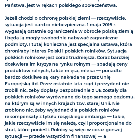
Państwa, jest w rękach polskiego społeczeństwa.
Jeżeli chodzi o ochronę polskiej ziemi — rzeczywiście,
sytuacja jest bardzo niebezpieczna. 1 maja 2016 r.
wygasają ostatnie ograniczenia w obrocie polską ziemią
i będą ją mogły swobodnie nabywać zagraniczne
podmioty. I tutaj konieczna jest specjalna ustawa, która
chroniłaby interes Polski i polskich rolników. Sytuacja
polskich rolników jest coraz trudniejsza. Coraz bardziej
doskwiera im kryzys na rynku rolnym — spadają ceny
produktów rolnych, także mięsa, mleka — ponadto
bardzo dotkliwe są kary nakładane przez Unię
Europejską itd. Przez ostatnie lata rząd i prezydent nie
zrobili nic, żeby dopłaty bezpośrednie z UE zostały dla
polskich rolników wyrównane do tego samego poziomu,
na którym są w innych krajach tzw. starej Unii. Nie
zrobiono nic, żeby wyjednać dla polskich rolników
rekompensaty z tytułu rosyjskiego embarga — takie,
jakie rzeczywiście im się należą, czyli proporcjonalne do
strat, które ponieśli. Rolnicy są więc w coraz gorszej
sytuacji — przede wszystkim finansowej — a