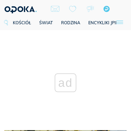
KOŚCIÓŁ
ŚWIAT
RODZINA
ENCYKLIKI JPII
SE
ad