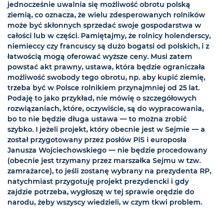
jednocześnie uwalnia się możliwość obrotu polską
ziemią, co oznacza, że wielu zdesperowanych rolników
może być skłonnych sprzedać swoje gospodarstwa w
całości lub w części. Pamiętajmy, że rolnicy holenderscy,
niemieccy czy francuscy są dużo bogatsi od polskich, i z
łatwością mogą oferować wyższe ceny. Musi zatem
powstać akt prawny, ustawa, która będzie ograniczała
możliwość swobody tego obrotu, np. aby kupić ziemię,
trzeba być w Polsce rolnikiem przynajmniej od 25 lat.
Podaję to jako przykład, nie mówię o szczegółowych
rozwiązaniach, które, oczywiście, są do wypracowania,
bo to nie będzie długa ustawa — to można zrobić
szybko. I jeżeli projekt, który obecnie jest w Sejmie — a
został przygotowany przez posłów PiS i europosła
Janusza Wojciechowskiego — nie będzie procedowany
(obecnie jest trzymany przez marszałka Sejmu w tzw.
zamrażarce), to jeśli zostanę wybrany na prezydenta RP,
natychmiast przygotuję projekt prezydencki i gdy
zajdzie potrzeba, wygłoszę w tej sprawie orędzie do
narodu, żeby wszyscy wiedzieli, w czym tkwi problem.