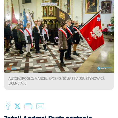
AUTOR/ŹRÓDŁO: MARCELI ŁYCZKO, TOMASZ AUGUSTYNOWICZ,
LICENCJA: 0