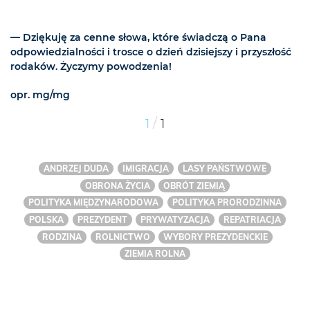
— Dziękuję za cenne słowa, które świadczą o Pana
odpowiedzialności i trosce o dzień dzisiejszy i przyszłość
rodaków. Życzymy powodzenia!
opr. mg/mg
/
1
1
ANDRZEJ DUDA
IMIGRACJA
LASY PAŃSTWOWE
OBRONA ŻYCIA
OBRÓT ZIEMIĄ
POLITYKA MIĘDZYNARODOWA
POLITYKA PRORODZINNA
POLSKA
PREZYDENT
PRYWATYZACJA
REPATRIACJA
RODZINA
ROLNICTWO
WYBORY PREZYDENCKIE
ZIEMIA ROLNA