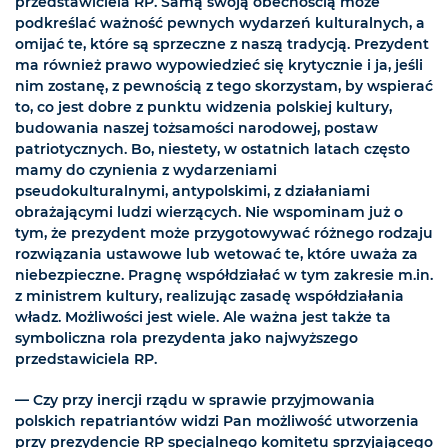
przedstawiciela RP. Samą swoją obecnością może
podkreślać ważność pewnych wydarzeń kulturalnych, a
omijać te, które są sprzeczne z naszą tradycją. Prezydent
ma również prawo wypowiedzieć się krytycznie i ja, jeśli
nim zostanę, z pewnością z tego skorzystam, by wspierać
to, co jest dobre z punktu widzenia polskiej kultury,
budowania naszej tożsamości narodowej, postaw
patriotycznych. Bo, niestety, w ostatnich latach często
mamy do czynienia z wydarzeniami
pseudokulturalnymi, antypolskimi, z działaniami
obrażającymi ludzi wierzących. Nie wspominam już o
tym, że prezydent może przygotowywać różnego rodzaju
rozwiązania ustawowe lub wetować te, które uważa za
niebezpieczne. Pragnę współdziałać w tym zakresie m.in.
z ministrem kultury, realizując zasadę współdziałania
władz. Możliwości jest wiele. Ale ważna jest także ta
symboliczna rola prezydenta jako najwyższego
przedstawiciela RP.
— Czy przy inercji rządu w sprawie przyjmowania
polskich repatriantów widzi Pan możliwość utworzenia
przy prezydencie RP specjalnego komitetu sprzyjającego