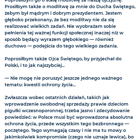
Poprosiłbym go o stałą modlitwę za naszą ojczyznę.
Prosiłbym także o modlitwę za mnie do Ducha Świętego,
żebym był mądrym i dobrym prezydentem. Jestem
głęboko przekonany, że bez modlitwy nie da się
realizować wielkich zadań. Nie wyobrażam sobie
pełnienia tej ważnej funkcji społecznej inaczej niż w
sposób będący wyrazem głębokiego — również
duchowo — podejścia do tego wielkiego zadania.
Poprosiłbym także Ojca Świętego, by przyjechał do
Polski, i to jak najszybciej...
— Nie mogę nie poruszyć jeszcze jednego ważnego
tematu: kwestii ochrony życia...
Zwłaszcza wobec ostatnich działań, takich jak
wprowadzenie swobodnej sprzedaży prawie dzieciom
pigułki wczesnoporonnej, trzeba jasno i zdecydowanie
powiedzieć: w Polsce musi być wprowadzona absolutna
ochrona życia, przede wszystkim tego bezbronnego —
poczętego. Tego wymagają czasy i nie ma tu mowy o
jakimkolwiek kompromisie (czego nie uznaje lewica), bo