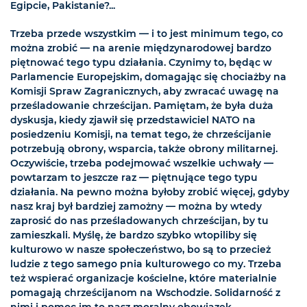
Egipcie, Pakistanie?...
Trzeba przede wszystkim — i to jest minimum tego, co
można zrobić — na arenie międzynarodowej bardzo
piętnować tego typu działania. Czynimy to, będąc w
Parlamencie Europejskim, domagając się chociażby na
Komisji Spraw Zagranicznych, aby zwracać uwagę na
prześladowanie chrześcijan. Pamiętam, że była duża
dyskusja, kiedy zjawił się przedstawiciel NATO na
posiedzeniu Komisji, na temat tego, że chrześcijanie
potrzebują obrony, wsparcia, także obrony militarnej.
Oczywiście, trzeba podejmować wszelkie uchwały —
powtarzam to jeszcze raz — piętnujące tego typu
działania. Na pewno można byłoby zrobić więcej, gdyby
nasz kraj był bardziej zamożny — można by wtedy
zaprosić do nas prześladowanych chrześcijan, by tu
zamieszkali. Myślę, że bardzo szybko wtopiliby się
kulturowo w nasze społeczeństwo, bo są to przecież
ludzie z tego samego pnia kulturowego co my. Trzeba
też wspierać organizacje kościelne, które materialnie
pomagają chrześcijanom na Wschodzie. Solidarność z