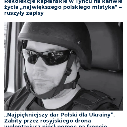
Rekolekcje kapłańskie w Tyńcu na kanwie
życia „największego polskiego mistyka” –
ruszyły zapisy
„Najpiękniejszy dar Polski dla Ukrainy”.
Zabity przez rosyjskiego drona
wolontariusz niósł pomoc na froncie