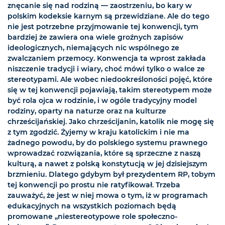
znęcanie się nad rodziną — zaostrzeniu, bo kary w
polskim kodeksie karnym są przewidziane. Ale do tego
nie jest potrzebne przyjmowanie tej konwencji, tym
bardziej że zawiera ona wiele groźnych zapisów
ideologicznych, niemających nic wspólnego ze
zwalczaniem przemocy. Konwencja ta wprost zakłada
niszczenie tradycji i wiary, choć mówi tylko o walce ze
stereotypami. Ale wobec niedookreśloności pojęć, które
się w tej konwencji pojawiają, takim stereotypem może
być rola ojca w rodzinie, i w ogóle tradycyjny model
rodziny, oparty na naturze oraz na kulturze
chrześcijańskiej. Jako chrześcijanin, katolik nie mogę się
z tym zgodzić. Żyjemy w kraju katolickim i nie ma
żadnego powodu, by do polskiego systemu prawnego
wprowadzać rozwiązania, które są sprzeczne z naszą
kulturą, a nawet z polską konstytucją w jej dzisiejszym
brzmieniu. Dlatego gdybym był prezydentem RP, tobym
tej konwencji po prostu nie ratyfikował. Trzeba
zauważyć, że jest w niej mowa o tym, iż w programach
edukacyjnych na wszystkich poziomach będą
promowane „niestereotypowe role społeczno-