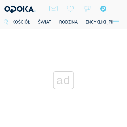
KOŚCIÓŁ
ŚWIAT
RODZINA
ENCYKLIKI JPII
SE
ad