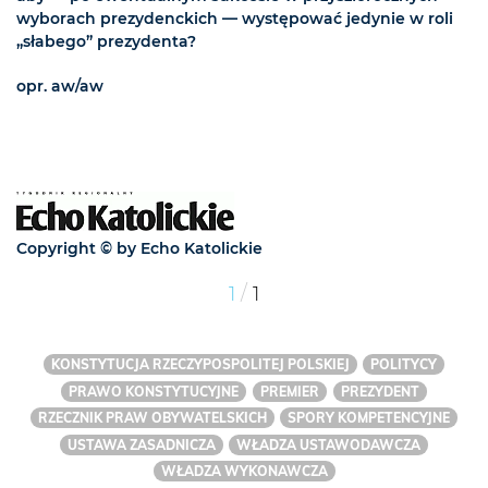
wyborach prezydenckich — występować jedynie w roli
„słabego” prezydenta?
opr. aw/aw
Copyright © by Echo Katolickie
/
1
1
KONSTYTUCJA RZECZYPOSPOLITEJ POLSKIEJ
POLITYCY
PRAWO KONSTYTUCYJNE
PREMIER
PREZYDENT
RZECZNIK PRAW OBYWATELSKICH
SPORY KOMPETENCYJNE
USTAWA ZASADNICZA
WŁADZA USTAWODAWCZA
WŁADZA WYKONAWCZA