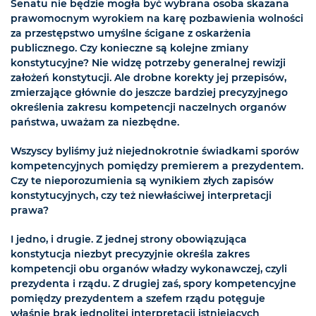
Senatu nie będzie mogła być wybrana osoba skazana
prawomocnym wyrokiem na karę pozbawienia wolności
za przestępstwo umyślne ścigane z oskarżenia
publicznego. Czy konieczne są kolejne zmiany
konstytucyjne? Nie widzę potrzeby generalnej rewizji
założeń konstytucji. Ale drobne korekty jej przepisów,
zmierzające głównie do jeszcze bardziej precyzyjnego
określenia zakresu kompetencji naczelnych organów
państwa, uważam za niezbędne.
Wszyscy byliśmy już niejednokrotnie świadkami sporów
kompetencyjnych pomiędzy premierem a prezydentem.
Czy te nieporozumienia są wynikiem złych zapisów
konstytucyjnych, czy też niewłaściwej interpretacji
prawa?
I jedno, i drugie. Z jednej strony obowiązująca
konstytucja niezbyt precyzyjnie określa zakres
kompetencji obu organów władzy wykonawczej, czyli
prezydenta i rządu. Z drugiej zaś, spory kompetencyjne
pomiędzy prezydentem a szefem rządu potęguje
właśnie brak jednolitej interpretacji istniejących