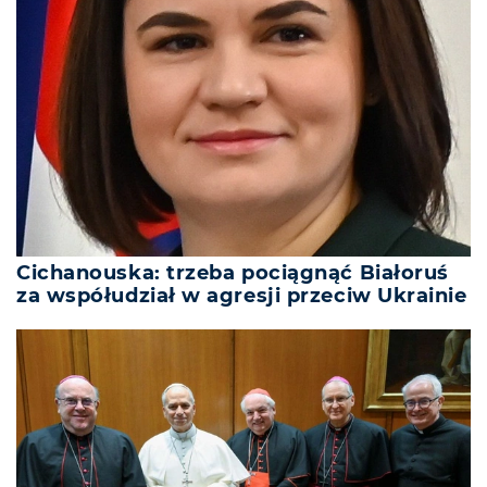
Cichanouska: trzeba pociągnąć Białoruś
za współudział w agresji przeciw Ukrainie