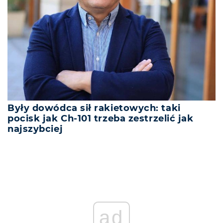
Były dowódca sił rakietowych: taki
pocisk jak Ch-101 trzeba zestrzelić jak
najszybciej
ad