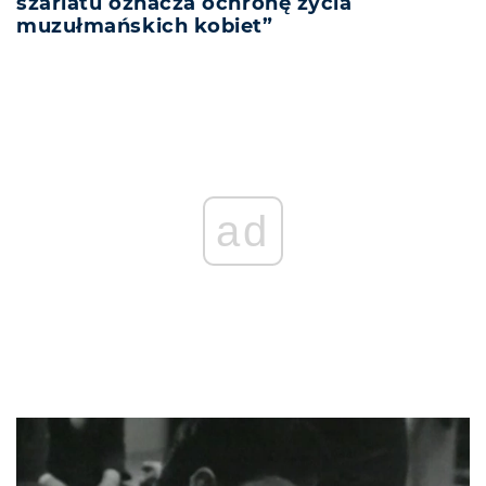
szariatu oznacza ochronę życia
muzułmańskich kobiet”
ad