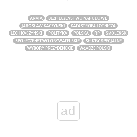
ARMIA
BEZPIECZEŃSTWO NARODOWE
JAROSŁAW KACZYŃSKI
KATASTROFA LOTNICZA
LECH KACZYŃSKI
POLITYKA
POLSKA
RP
SMOLEŃSK
SPOŁECZEŃSTWO OBYWATELSKIE
SŁUŻBY SPECJALNE
WYBORY PREZYDENCKIE
WŁADZE POLSKI
ad