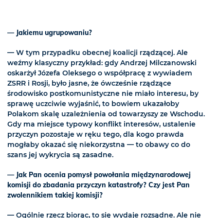
— Jakiemu ugrupowaniu?
— W tym przypadku obecnej koalicji rządzącej. Ale
weźmy klasyczny przykład: gdy Andrzej Milczanowski
oskarżył Józefa Oleksego o współpracę z wywiadem
ZSRR i Rosji, było jasne, że ówcześnie rządzące
środowisko postkomunistyczne nie miało interesu, by
sprawę uczciwie wyjaśnić, to bowiem ukazałoby
Polakom skalę uzależnienia od towarzyszy ze Wschodu.
Gdy ma miejsce typowy konflikt interesów, ustalenie
przyczyn pozostaje w ręku tego, dla kogo prawda
mogłaby okazać się niekorzystna — to obawy co do
szans jej wykrycia są zasadne.
— Jak Pan ocenia pomysł powołania międzynarodowej
komisji do zbadania przyczyn katastrofy? Czy jest Pan
zwolennikiem takiej komisji?
— Ogólnie rzecz biorąc, to się wydaje rozsądne. Ale nie