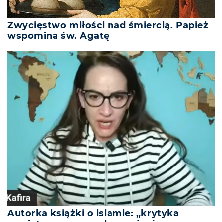
Zwycięstwo miłości nad śmiercią. Papież
wspomina św. Agatę
Autorka książki o islamie: „krytyka