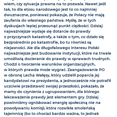
wiem, czy sytuacja prawna na to pozwala. Nawet jeśli
tak, to dla etosu narodowego jest to co najmniej
dwuznaczne, ponieważ pokazuje, że Polacy nie mają
zaufania do własnego państwa. Myślę, że w tych
dyskusjach lepiej przesunąć punkt ciężkości. Dzisiaj
najważniejsze wydaje się dotarcie do prawdy
o przyczynach katastrofy, a także o tym, co działo się
bezpośrednio po katastrofie, bo tu również są
niejasności. Ale dla długofalowego interesu Polski
najważniejsze jest budowanie instytucji, które na trwale
umożliwią docieranie do prawdy w sprawach trudnych.
Chodzi o tworzenie warunków organizacyjnych,
w których prawda może wygrać. Zaangażowanie PO
w obronę Lecha Wałęsy, który udzielił poparcia jej
kandydatowi na prezydenta, a jednocześnie nie potrafił
uczciwie przedstawić swojej przeszłości, pokazało, że
mamy do czynienia z ugrupowaniem, dla którego
lekceważenie prawdy jest elementem gry. Dzisiaj
powinniśmy ogniskować energię społeczną nie na
powoływaniu komisji, która rozwikła smoleńską
tajemnicę (bo to chociaż bardzo ważna, to jednak