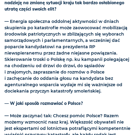
nadzieję na zmianę sytuacji kraju tak bardzo osłabionego
utratą części swoich elit?
— Energia społeczna oddolnej aktywności w dniach
skupienia po katastrofie może zaowocować mobilizacją
środowisk patriotycznych w zbliżających się wyborach
samorządowych i parlamentarnych, a wcześniej dać
poparcie kandydatowi na prezydenta RP
niewspieranemu przez żadne niejasne powiązania.
Skierowanie troski o Polskę np. ku kampanii polegającej
na chodzeniu od drzwi do drzwi, do sąsiadów
i znajomych, zapraszanie do rozmów o Polsce
i zachęcanie do oddania głosu na kandydata bez
agenturalnego wsparcia wydaje mi się ważniejsze od
dociekania przyczyn katastrofy smoleńskiej.
— W jaki sposób rozmawiać o Polsce?
— Może zaczynać tak: Chcesz pomóc Polsce? Razem
możemy wzmocnić nasz kraj. Większość obywateli nie
jest ekspertami od lotnictwa potrafiącymi kompetentnie
wyjaśnić przyczyny katastrofy, ale każdy rodak jest