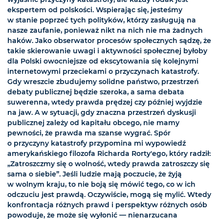
ekspertem od polskości. Wspierając się, jesteśmy
w stanie poprzeć tych polityków, którzy zasługują na
nasze zaufanie, ponieważ nikt na nich nie ma żadnych
haków. Jako obserwator procesów społecznych sądzę, że
takie skierowanie uwagi i aktywności społecznej byłoby
dla Polski owocniejsze od ekscytowania się kolejnymi
internetowymi przeciekami o przyczynach katastrofy.
Gdy wreszcie zbudujemy solidne państwo, przestrzeń
debaty publicznej będzie szeroka, a sama debata
suwerenna, wtedy prawda prędzej czy później wyjdzie
na jaw. A w sytuacji, gdy znaczna przestrzeń dyskusji
publicznej zależy od kapitału obcego, nie mamy
pewności, że prawda ma szanse wygrać. Spór
o przyczyny katastrofy przypomina mi wypowiedź
amerykańskiego filozofa Richarda Rorty'ego, który radził:
„Zatroszczmy się o wolność, wtedy prawda zatroszczy się
sama o siebie”. Jeśli ludzie mają poczucie, że żyją
w wolnym kraju, to nie boją się mówić tego, co w ich
odczuciu jest prawdą. Oczywiście, mogą się mylić. Wtedy
konfrontacja różnych prawd i perspektyw różnych osób
powoduje, że może się wyłonić — nienarzucana