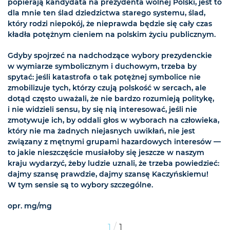
popierają kandydata na prezydenta wolnej Polski, jest to
dla mnie ten ślad dziedzictwa starego systemu, ślad,
który rodzi niepokój, że nieprawda będzie się cały czas
kładła potężnym cieniem na polskim życiu publicznym.
Gdyby spojrzeć na nadchodzące wybory prezydenckie
w wymiarze symbolicznym i duchowym, trzeba by
spytać: jeśli katastrofa o tak potężnej symbolice nie
zmobilizuje tych, którzy czują polskość w sercach, ale
dotąd często uważali, że nie bardzo rozumieją politykę,
i nie widzieli sensu, by się nią interesować, jeśli nie
zmotywuje ich, by oddali głos w wyborach na człowieka,
który nie ma żadnych niejasnych uwikłań, nie jest
związany z mętnymi grupami hazardowych interesów —
to jakie nieszczęście musiałoby się jeszcze w naszym
kraju wydarzyć, żeby ludzie uznali, że trzeba powiedzieć:
dajmy szansę prawdzie, dajmy szansę Kaczyńskiemu!
W tym sensie są to wybory szczególne.
opr. mg/mg
/
1
1