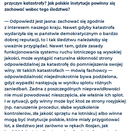
przyczyn katastrofy? Jak polskie instytucje powinny się
zachować wobec tego śledztwa?
— Odpowiedź jest jasna: zachować się zgodnie
z interesem naszego kraju. Nawet gdyby katastrofa
wydarzyła się w państwie demokratycznym o bardzo
dobrej reputacji, to i tak śledztwu należałoby się
uważnie przyglądać. Nawet tam, gdzie zasady
funkcjonowania systemu ruchu lotniczego są wysokiej
jakości, może wystąpić naturalna skłonność strony
odpowiedzialnej za katastrofę do pomniejszenia swojej
winy. W takich katastrofach — mówią fachowcy —
odpowiedzialność niejednokrotnie bywa podzielona,
gdyż wypadki następują w wyniku splotu różnych
zaniedbań. Żadna z poszczególnych nieprawidłowości
nie musi powodować nieszczęścia, ale właśnie ich splot.
I w sytuacji, gdy winny może być ktoś ze strony rosyjskiej
(np. naruszenie procedur, słabe wyszkolenie
kontrolerów, zła jakość sprzętu na lotnisku) albo winne
mogą być instytucje polskie, które miały przygotować
lot, a śledztwo jest zarówno w rękach Rosjan, jak