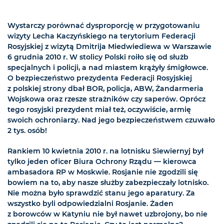
Wystarczy porównać dysproporcję w przygotowaniu
wizyty Lecha Kaczyńskiego na terytorium Federacji
Rosyjskiej z wizytą Dmitrija Miedwiediewa w Warszawie
6 grudnia 2010 r. W stolicy Polski roiło się od służb
specjalnych i policji, a nad miastem krążyły śmigłowce.
O bezpieczeństwo prezydenta Federacji Rosyjskiej
z polskiej strony dbał BOR, policja, ABW, Żandarmeria
Wojskowa oraz rzesze strażników czy saperów. Oprócz
tego rosyjski prezydent miał też, oczywiście, armię
swoich ochroniarzy. Nad jego bezpieczeństwem czuwało
2 tys. osób!
Rankiem 10 kwietnia 2010 r. na lotnisku Siewiernyj był
tylko jeden oficer Biura Ochrony Rządu — kierowca
ambasadora RP w Moskwie. Rosjanie nie zgodzili się
bowiem na to, aby nasze służby zabezpieczały lotnisko.
Nie można było sprawdzić stanu jego aparatury. Za
wszystko byli odpowiedzialni Rosjanie. Żaden
z borowców w Katyniu nie był nawet uzbrojony, bo nie