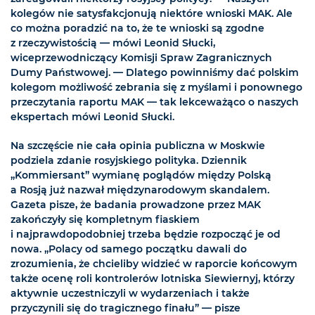
kolegów nie satysfakcjonują niektóre wnioski MAK. Ale
co można poradzić na to, że te wnioski są zgodne
z rzeczywistością — mówi Leonid Słucki,
wiceprzewodniczący Komisji Spraw Zagranicznych
Dumy Państwowej. — Dlatego powinniśmy dać polskim
kolegom możliwość zebrania się z myślami i ponownego
przeczytania raportu MAK — tak lekceważąco o naszych
ekspertach mówi Leonid Słucki.
Na szczęście nie cała opinia publiczna w Moskwie
podziela zdanie rosyjskiego polityka. Dziennik
„Kommiersant” wymianę poglądów między Polską
a Rosją już nazwał międzynarodowym skandalem.
Gazeta pisze, że badania prowadzone przez MAK
zakończyły się kompletnym fiaskiem
i najprawdopodobniej trzeba będzie rozpocząć je od
nowa. „Polacy od samego początku dawali do
zrozumienia, że chcieliby widzieć w raporcie końcowym
także ocenę roli kontrolerów lotniska Siewiernyj, którzy
aktywnie uczestniczyli w wydarzeniach i także
przyczynili się do tragicznego finału” — pisze