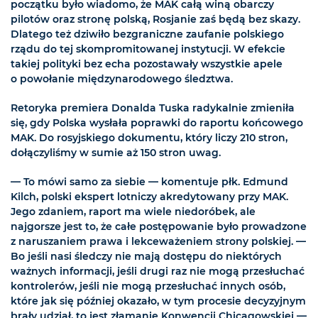
początku było wiadomo, że MAK całą winą obarczy
pilotów oraz stronę polską, Rosjanie zaś będą bez skazy.
Dlatego też dziwiło bezgraniczne zaufanie polskiego
rządu do tej skompromitowanej instytucji. W efekcie
takiej polityki bez echa pozostawały wszystkie apele
o powołanie międzynarodowego śledztwa.
Retoryka premiera Donalda Tuska radykalnie zmieniła
się, gdy Polska wysłała poprawki do raportu końcowego
MAK. Do rosyjskiego dokumentu, który liczy 210 stron,
dołączyliśmy w sumie aż 150 stron uwag.
— To mówi samo za siebie — komentuje płk. Edmund
Kilch, polski ekspert lotniczy akredytowany przy MAK.
Jego zdaniem, raport ma wiele niedoróbek, ale
najgorsze jest to, że całe postępowanie było prowadzone
z naruszaniem prawa i lekceważeniem strony polskiej. —
Bo jeśli nasi śledczy nie mają dostępu do niektórych
ważnych informacji, jeśli drugi raz nie mogą przesłuchać
kontrolerów, jeśli nie mogą przesłuchać innych osób,
które jak się później okazało, w tym procesie decyzyjnym
brały udział, to jest złamanie Konwencji Chicagowskiej —