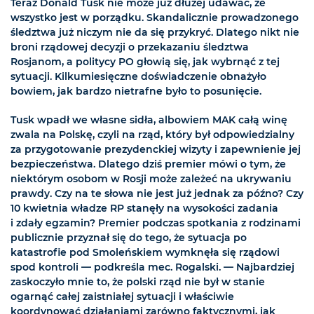
Teraz Donald Tusk nie może już dłużej udawać, że
wszystko jest w porządku. Skandalicznie prowadzonego
śledztwa już niczym nie da się przykryć. Dlatego nikt nie
broni rządowej decyzji o przekazaniu śledztwa
Rosjanom, a politycy PO głowią się, jak wybrnąć z tej
sytuacji. Kilkumiesięczne doświadczenie obnażyło
bowiem, jak bardzo nietrafne było to posunięcie.
Tusk wpadł we własne sidła, albowiem MAK całą winę
zwala na Polskę, czyli na rząd, który był odpowiedzialny
za przygotowanie prezydenckiej wizyty i zapewnienie jej
bezpieczeństwa. Dlatego dziś premier mówi o tym, że
niektórym osobom w Rosji może zależeć na ukrywaniu
prawdy. Czy na te słowa nie jest już jednak za późno? Czy
10 kwietnia władze RP stanęły na wysokości zadania
i zdały egzamin? Premier podczas spotkania z rodzinami
publicznie przyznał się do tego, że sytuacja po
katastrofie pod Smoleńskiem wymknęła się rządowi
spod kontroli — podkreśla mec. Rogalski. — Najbardziej
zaskoczyło mnie to, że polski rząd nie był w stanie
ogarnąć całej zaistniałej sytuacji i właściwie
koordynować działaniami zarówno faktycznymi, jak