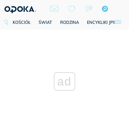
KOŚCIÓŁ
ŚWIAT
RODZINA
ENCYKLIKI JPII
SE
ad