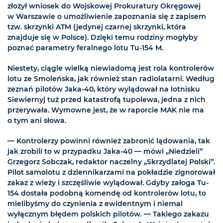
złożył wniosek do Wojskowej Prokuratury Okręgowej
w Warszawie o umożliwienie zapoznania się z zapisem
tzw. skrzynki ATM (jedynej czarnej skrzynki, która
znajduje się w Polsce). Dzięki temu rodziny mogłyby
poznać parametry feralnego lotu Tu-154 M.
Niestety, ciągle wielką niewiadomą jest rola kontrolerów
lotu ze Smoleńska, jak również stan radiolatarni. Według
zeznań pilotów Jaka-40, który wylądował na lotnisku
Siewiernyj tuż przed katastrofą tupolewa, jedna z nich
przerywała. Wymowne jest, że w raporcie MAK nie ma
o tym ani słowa.
— Kontrolerzy powinni również zabronić lądowania, tak
jak zrobili to w przypadku Jaka-40 — mówi „Niedzieli”
Grzegorz Sobczak, redaktor naczelny „Skrzydlatej Polski”.
Pilot samolotu z dziennikarzami na pokładzie zignorował
zakaz z wieży i szczęśliwie wylądował. Gdyby załoga Tu-
154 dostała podobną komendę od kontrolerów lotu, to
mielibyśmy do czynienia z ewidentnym i niemal
wyłącznym błędem polskich pilotów. — Takiego zakazu