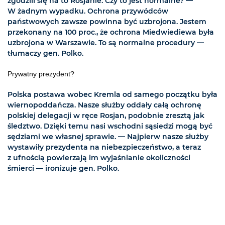
zgodzili się na to Rosjanie. Czy to jest normalne? —
W żadnym wypadku. Ochrona przywódców
państwowych zawsze powinna być uzbrojona. Jestem
przekonany na 100 proc., że ochrona Miedwiediewa była
uzbrojona w Warszawie. To są normalne procedury —
tłumaczy gen. Polko.
Prywatny prezydent?
Polska postawa wobec Kremla od samego początku była
wiernopoddańcza. Nasze służby oddały całą ochronę
polskiej delegacji w ręce Rosjan, podobnie zresztą jak
śledztwo. Dzięki temu nasi wschodni sąsiedzi mogą być
sędziami we własnej sprawie. — Najpierw nasze służby
wystawiły prezydenta na niebezpieczeństwo, a teraz
z ufnością powierzają im wyjaśnianie okoliczności
śmierci — ironizuje gen. Polko.