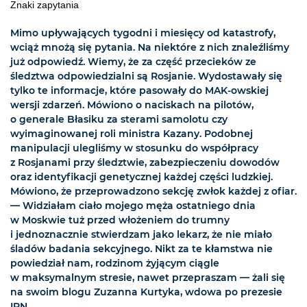
Znaki zapytania
Mimo upływających tygodni i miesięcy od katastrofy,
wciąż mnożą się pytania. Na niektóre z nich znaleźliśmy
już odpowiedź. Wiemy, że za część przecieków ze
śledztwa odpowiedzialni są Rosjanie. Wydostawały się
tylko te informacje, które pasowały do MAK-owskiej
wersji zdarzeń. Mówiono o naciskach na pilotów,
o generale Błasiku za sterami samolotu czy
wyimaginowanej roli ministra Kazany. Podobnej
manipulacji ulegliśmy w stosunku do współpracy
z Rosjanami przy śledztwie, zabezpieczeniu dowodów
oraz identyfikacji genetycznej każdej części ludzkiej.
Mówiono, że przeprowadzono sekcję zwłok każdej z ofiar.
— Widziałam ciało mojego męża ostatniego dnia
w Moskwie tuż przed włożeniem do trumny
i jednoznacznie stwierdzam jako lekarz, że nie miało
śladów badania sekcyjnego. Nikt za te kłamstwa nie
powiedział nam, rodzinom żyjącym ciągle
w maksymalnym stresie, nawet przepraszam — żali się
na swoim blogu Zuzanna Kurtyka, wdowa po prezesie
IPN.