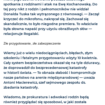
spotkania z rodzinami i atak na Ewę Kochanowską. Do
tej pory nikt z rodzin i pełnomocników nie widział
Donalda Tuska tak wytrąconego z równowagi. — Zaczął
krzyczeć do mikrofonu, nakręcał się. Zachował się
skandalicznie, to było niegodne premiera. To właściwie
była słowna napaść przy użyciu obraźliwych słów —
relacjonuje Rogalski.
Złe przygotowanie, złe zabezpieczenie
Wiemy już o wielu niedociągnięciach, błędach, złym
szkoleniu i fatalnym przygotowaniu wizyty 10 kwietnia.
Cały system bezpieczeństwa okazał się na tyle dziurawy,
że doprowadził do bezprecedensowej katastrofy
w historii świata. — To obnaża słabość i kompromituje
nasze państwo na arenie międzynarodowej — uważa
Antoni Macierewicz, szef sejmowego zespołu ds.
zbadania katastrofy.
Wiadomo, że prokuratura i adwokaci rodzin będą
również przyglądać się sposobowi, w jaki została