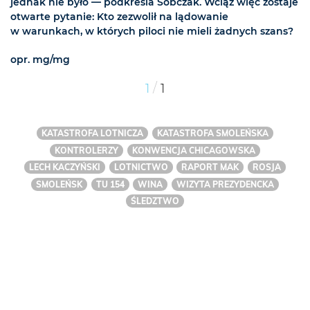
jednak nie było — podkreśla Sobczak. Wciąż więc zostaje
otwarte pytanie: Kto zezwolił na lądowanie
w warunkach, w których piloci nie mieli żadnych szans?
opr. mg/mg
/
1
1
KATASTROFA LOTNICZA
KATASTROFA SMOLEŃSKA
KONTROLERZY
KONWENCJA CHICAGOWSKA
LECH KACZYŃSKI
LOTNICTWO
RAPORT MAK
ROSJA
SMOLEŃSK
TU 154
WINA
WIZYTA PREZYDENCKA
ŚLEDZTWO