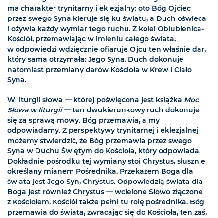
ma charakter trynitarny i eklezjalny: oto Bóg Ojciec
przez swego Syna kieruje się ku światu, a Duch oświeca
i ożywia każdy wymiar tego ruchu. Z kolei Oblubienica-
Kościół, przemawiając w imieniu całego świata,
w odpowiedzi wdzięcznie ofiaruje Ojcu ten właśnie dar,
który sama otrzymała: Jego Syna. Duch dokonuje
natomiast przemiany darów Kościoła w Krew i Ciało
Syna.
W liturgii słowa — której poświęcona jest książka
Moc
Słowa w liturgii
— ten dwukierunkowy ruch dokonuje
się za sprawą mowy. Bóg przemawia, a my
odpowiadamy. Z perspektywy trynitarnej i eklezjalnej
możemy stwierdzić, że Bóg przemawia przez swego
Syna w Duchu Świętym do Kościoła, który odpowiada.
Dokładnie pośrodku tej wymiany stoi Chrystus, słusznie
określany mianem Pośrednika. Przekazem Boga dla
świata jest Jego Syn, Chrystus. Odpowiedzią świata dla
Boga jest również Chrystus — wcielone Słowo złączone
z Kościołem. Kościół także pełni tu rolę pośrednika. Bóg
przemawia do świata, zwracając się do Kościoła, ten zaś,