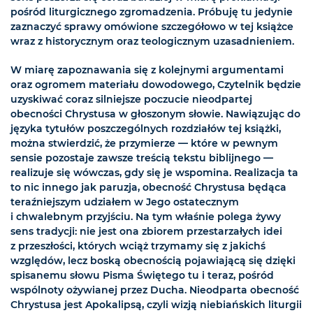
pośród liturgicznego zgromadzenia. Próbuję tu jedynie
zaznaczyć sprawy omówione szczegółowo w tej książce
wraz z historycznym oraz teologicznym uzasadnieniem.
W miarę zapoznawania się z kolejnymi argumentami
oraz ogromem materiału dowodowego, Czytelnik będzie
uzyskiwać coraz silniejsze poczucie nieodpartej
obecności Chrystusa w głoszonym słowie. Nawiązując do
języka tytułów poszczególnych rozdziałów tej książki,
można stwierdzić, że przymierze — które w pewnym
sensie pozostaje zawsze treścią tekstu biblijnego —
realizuje się wówczas, gdy się je wspomina. Realizacja ta
to nic innego jak paruzja, obecność Chrystusa będąca
teraźniejszym udziałem w Jego ostatecznym
i chwalebnym przyjściu. Na tym właśnie polega żywy
sens tradycji: nie jest ona zbiorem przestarzałych idei
z przeszłości, których wciąż trzymamy się z jakichś
względów, lecz boską obecnością pojawiającą się dzięki
spisanemu słowu Pisma Świętego tu i teraz, pośród
wspólnoty ożywianej przez Ducha. Nieodparta obecność
Chrystusa jest Apokalipsą, czyli wizją niebiańskich liturgii