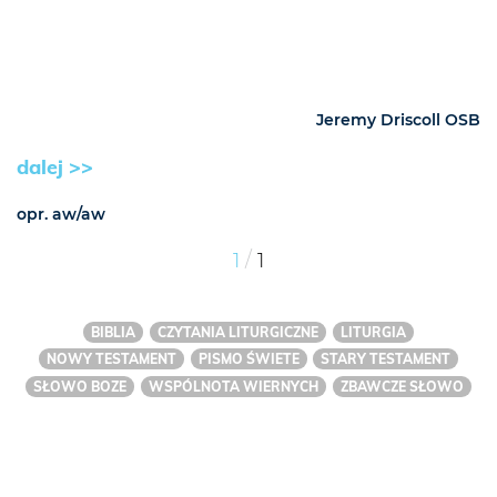
Jeremy Driscoll OSB
dalej >>
opr. aw/aw
/
1
1
BIBLIA
CZYTANIA LITURGICZNE
LITURGIA
NOWY TESTAMENT
PISMO ŚWIETE
STARY TESTAMENT
SŁOWO BOZE
WSPÓLNOTA WIERNYCH
ZBAWCZE SŁOWO