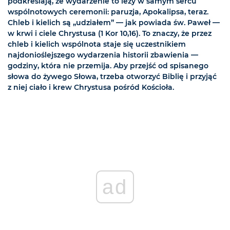
podkreślają, że wydarzenie to leży w samym sercu
wspólnotowych ceremonii: paruzja, Apokalipsa, teraz.
Chleb i kielich są „udziałem” — jak powiada św. Paweł —
w krwi i ciele Chrystusa (1 Kor 10,16). To znaczy, że przez
chleb i kielich wspólnota staje się uczestnikiem
najdonioślejszego wydarzenia historii zbawienia —
godziny, która nie przemija. Aby przejść od spisanego
słowa do żywego Słowa, trzeba otworzyć Biblię i przyjąć
z niej ciało i krew Chrystusa pośród Kościoła.
ad