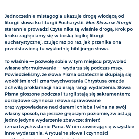
Jednocześnie mistagogia ukazuje drogę wiodącą od
liturgii słowa ku liturgii Eucharystii.
Moc Słowa w liturgii
starannie prowadzi Czytelnika tą właśnie drogą. Krok po
kroku zagłębiamy się w boską logikę liturgii
eucharystycznej, czując raz po raz, jak przenika ona
przedstawioną tu wykładnię biblijnego słowa.
To właśnie — pozwolę sobie w tym miejscu przywołać
własne sformułowanie — wydarza się podczas mszy.
Powiedzieliśmy, że słowa Pisma ostatecznie skupiają się
wokół śmierci i zmartwychwstania Chrystusa oraz że
z chwilą proklamacji nabierają rangi wydarzenia. Słowa
Pisma głoszone podczas liturgii stają się sakramentem;
obrzędowe czynności i słowa sprawowane
oraz wypowiadane nad darami chleba i wina na swój
własny sposób, na jeszcze głębszym poziomie, zwiastują
jedno jedyne wydarzenie zbawcze: śmierć
i zmartwychwstanie Pana. W nim zawierają się wszystkie
inne wydarzenia. A rytualne słowa i czynności