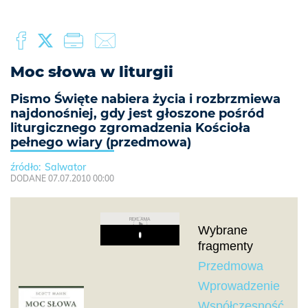
Moc słowa w liturgii
Pismo Święte nabiera życia i rozbrzmiewa
najdonośniej, gdy jest głoszone pośród
liturgicznego zgromadzenia Kościoła
pełnego wiary (przedmowa)
Salwator
DODANE 07.07.2010 00:00
REKLAMA
Wybrane
Play
fragmenty
Przedmowa
Wprowadzenie
Współczesność