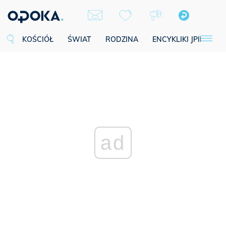
KOŚCIÓŁ
ŚWIAT
RODZINA
ENCYKLIKI JPII
SE
ad