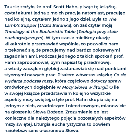
Tak się złożyło, że prof. Scott Hahn, pisząc tę książkę,
czytał akurat jedną z moich prac, ja natomiast, pracując
nad kolejną, czytałem jedno z jego dzieł. Była to
The
Lamb's Supper
(
Uczta Baranka
), on zaś czytał moją
Theology at the Eucharistic Table
(
Teologia przy stole
eucharystycznym
). W tym czasie mieliśmy okazję
kilkakrotnie przemawiać wspólnie, co pozwoliło nam
przekonać się, że pracujemy nad bardzo pokrewnymi
zagadnieniami. Podczas jednego z takich spotkań prof.
Hahn zaproponował, bym napisał tę przedmowę,
a wtedy zacząłem głębiej zastanawiać się nad punktami
stycznymi naszych prac. Pisałem wówczas książkę
Co się
wydarza podczas mszy
, która częściowo dotyczy spraw
omówionych dogłębnie w
Mocy Słowa w liturgii
. O ile
w swojej książce przedstawiam kolejno wszystkie
aspekty mszy świętej, o tyle prof. Hahn skupia się na
jednym z nich, zasadniczym i nieodzownym, mianowicie
na głoszeniu Słowa Bożego. Zrozumienie go jest
konieczne dla należytego pojęcia pozostałych aspektów
mszy świętej. Liturgia eucharystyczna to bowiem
najgłębszy sens głoszonego Słowa.