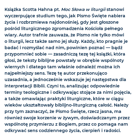
Książka Scotta Hahna pt.
Moc Słowa w liturgii
stanowi
wyczerpujące studium tego, jak Pismo Święte nabiera
życia i rozbrzmiewa najdonośniej, gdy jest głoszone
pośród liturgicznego zgromadzenia Kościoła pełnego
wiary. Autor trafnie zauważa, że Pismo nie tylko mówi
o liturgii, lecz także samo jej służy. Każdy, kto pragnie je
badać i rozmyślać nad nim, powinien poznać — bądź
przypomnieć sobie — zasadniczą tezę tej książki, która
głosi, że teksty biblijne powstały w obrębie wspólnoty
wiernych i dlatego tam właśnie odnaleźć można ich
najpełniejszy sens. Tezę tę autor przekonująco
uzasadnia, a jednocześnie wskazuje jej następstwa dla
interpretacji Biblii. Czyni to, analizując odpowiednie
terminy teologiczne i odkrywając stojące za nimi pojęcia,
a także omawiając praktyki liturgiczne, które w ciągu
wieków ukształtowały biblijno-liturgiczną całość. Należy
przy tym zaznaczyć, że Pismo Święte, rzecz jasna, ma
również swoje korzenie w żywym, doświadczanym przez
wspólnotę przymierzu z Bogiem, przez co pomaga nam
odkrywać sens codziennego życia, cierpień i radości.