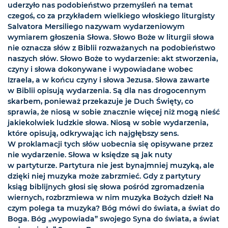
uderzyło nas podobieństwo przemyśleń na temat
czegoś, co za przykładem wielkiego włoskiego liturgisty
Salvatora Mersiliego nazywam wydarzeniowym
wymiarem głoszenia Słowa. Słowo Boże w liturgii słowa
nie oznacza słów z Biblii rozważanych na podobieństwo
naszych słów. Słowo Boże to wydarzenie: akt stworzenia,
czyny i słowa dokonywane i wypowiadane wobec
Izraela, a w końcu czyny i słowa Jezusa. Słowa zawarte
w Biblii opisują wydarzenia. Są dla nas drogocennym
skarbem, ponieważ przekazuje je Duch Święty, co
sprawia, że niosą w sobie znacznie więcej niż mogą nieść
jakiekolwiek ludzkie słowa. Niosą w sobie wydarzenia,
które opisują, odkrywając ich najgłębszy sens.
W proklamacji tych słów uobecnia się opisywane przez
nie wydarzenie. Słowa w księdze są jak nuty
w partyturze. Partytura nie jest bynajmniej muzyką, ale
dzięki niej muzyka może zabrzmieć. Gdy z partytury
ksiąg biblijnych głosi się słowa pośród zgromadzenia
wiernych, rozbrzmiewa w nim muzyka Bożych dzieł! Na
czym polega ta muzyka? Bóg mówi do świata, a świat do
Boga. Bóg „wypowiada” swojego Syna do świata, a świat