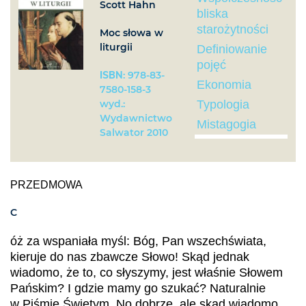
Scott Hahn
bliska
starożytności
Moc słowa w
liturgii
Definiowanie
pojęć
ISBN
: 978-83-
Ekonomia
7580-158-3
wyd.:
Typologia
Wydawnictwo
Mistagogia
Salwator 2010
PRZEDMOWA
C
óż za wspaniała myśl: Bóg, Pan wszechświata,
kieruje do nas zbawcze Słowo! Skąd jednak
wiadomo, że to, co słyszymy, jest właśnie Słowem
Pańskim? I gdzie mamy go szukać? Naturalnie
w Piśmie Świętym. No dobrze, ale skąd wiadomo,