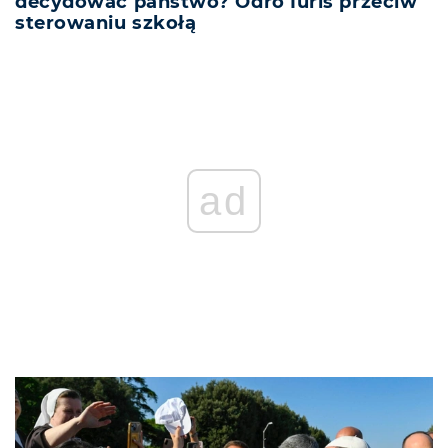
decydować państwo? Odro Iuris przeciw
sterowaniu szkołą
ad