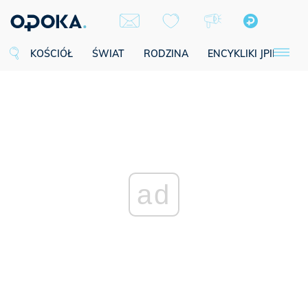
KOŚCIÓŁ
ŚWIAT
RODZINA
ENCYKLIKI JPII
SE
ad