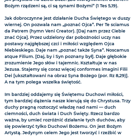
Bożym rządzeni są, ci są synami Bożymi” (1 Tes 5,19).
Jak dobroczynne jest działanie Ducha Świętego w duszy
wiernej. On pozwala nam „poznać Ojca”. Per Te sciamus
da Patrem (hymn Veni Creator). [Daj nam przez Ciebie
znać Ojca]. Przez udzielony dar pobożności uczy nas
postawy najgłębszej czci i miłości względem Ojca
Niebieskiego. Daje nam „poznać także Syna”. Noscamus
atque Filium. [Daj, by i Syn poznany był]. Daje głębokie
zrozumienie Jego słów i tajemnic. Kształtuje w nas
Jezusa. Stajemy się coraz więcej conformes imagini Filii
Dei [ukształtowani na obraz Syna Bożego (por. Rz 8,29)].
A na tym polega wszelka świętość.
Im bardziej oddajemy się Świętemu Duchowi miłości,
tym bardziej dążenia nasze kierują się do Chrystusa. Trzy
duchy pragną roztoczyć władzę nad nami — duch
ciemności, duch świata i Duch Święty. Rzecz bardzo
ważna, by umieć rozróżnić działanie tych duchów, aby
się powierzyć tylko Duchowi Bożemu. On jest Bożym
Artystą. Jedynym celem Jego jest tworzyć i rzeźbić w