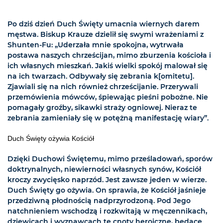
Po dziś dzień Duch Święty umacnia wiernych darem
męstwa. Biskup Krauze dzielił się swymi wrażeniami z
Shunten-Fu: „Uderzała mnie spokojna, wytrwała
postawa naszych chrześcijan, mimo zburzenia kościoła i
ich własnych mieszkań. Jakiś wielki spokój malował się
na ich twarzach. Odbywały się zebrania k[omitetu].
Zjawiali się na nich również chrześcijanie. Przerywali
przemówienia mówców, śpiewając pieśni pobożne. Nie
pomagały groźby, sikawki straży ogniowej. Nieraz te
zebrania zamieniały się w potężną manifestację wiary”.
Duch Święty ożywia Kościół
Dzięki Duchowi Świętemu, mimo prześladowań, sporów
doktrynalnych, niewierności własnych synów, Kościół
kroczy zwycięsko naprzód. Jest zawsze jeden w wierze.
Duch Święty go ożywia. On sprawia, że Kościół jaśnieje
przedziwną płodnością nadprzyrodzoną. Pod Jego
natchnieniem wschodzą i rozkwitają w męczennikach,
dziewicach i wyznawcach te cnoty heroiczne, będące