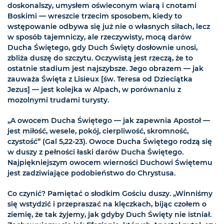
doskonalszy, umysłem oświeconym wiarą i cnotami
Boskimi — wreszcie trzecim sposobem, kiedy to
wstępowanie odbywa się już nie o własnych siłach, lecz
w sposób tajemniczy, ale rzeczywisty, mocą darów
Ducha Świętego, gdy Duch Święty dosłownie unosi,
zbliża duszę do szczytu. Oczywistą jest rzeczą, że to
ostatnie stadium jest najszybsze. Jego obrazem — jak
zauważa Święta z Lisieux [św. Teresa od Dzieciątka
Jezus] — jest kolejka w Alpach, w porównaniu z
mozolnymi trudami turysty.
„A owocem Ducha Świętego — jak zapewnia Apostoł —
jest miłość, wesele, pokój, cierpliwość, skromność,
czystość” (Gal 5,22-23). Owoce Ducha Świętego rodzą się
w duszy z pełności łaski darów Ducha Świętego.
Najpiękniejszym owocem wierności Duchowi Świętemu
jest zadziwiające podobieństwo do Chrystusa.
Co czynić? Pamiętać o słodkim Gościu duszy. „Winniśmy
się wstydzić i przepraszać na klęczkach, bijąc czołem o
ziemię, że tak żyjemy, jak gdyby Duch Święty nie istniał.