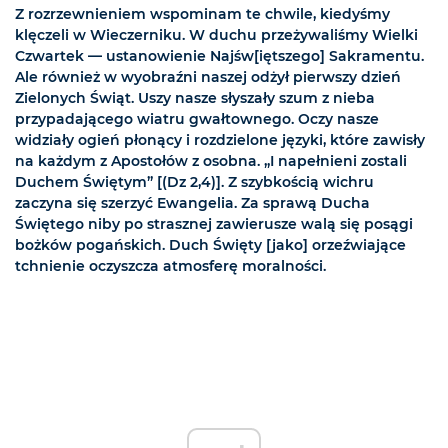
Z rozrzewnieniem wspominam te chwile, kiedyśmy
klęczeli w Wieczerniku. W duchu przeżywaliśmy Wielki
Czwartek — ustanowienie Najśw[iętszego] Sakramentu.
Ale również w wyobraźni naszej odżył pierwszy dzień
Zielonych Świąt. Uszy nasze słyszały szum z nieba
przypadającego wiatru gwałtownego. Oczy nasze
widziały ogień płonący i rozdzielone języki, które zawisły
na każdym z Apostołów z osobna. „I napełnieni zostali
Duchem Świętym” [(Dz 2,4)]. Z szybkością wichru
zaczyna się szerzyć Ewangelia. Za sprawą Ducha
Świętego niby po strasznej zawierusze walą się posągi
bożków pogańskich. Duch Święty [jako] orzeźwiające
tchnienie oczyszcza atmosferę moralności.