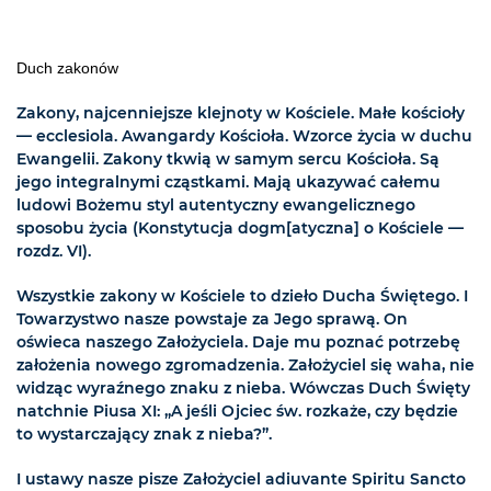
Duch zakonów
Zakony, najcenniejsze klejnoty w Kościele. Małe kościoły
— ecclesiola. Awangardy Kościoła. Wzorce życia w duchu
Ewangelii. Zakony tkwią w samym sercu Kościoła. Są
jego integralnymi cząstkami. Mają ukazywać całemu
ludowi Bożemu styl autentyczny ewangelicznego
sposobu życia (Konstytucja dogm[atyczna] o Kościele —
rozdz. VI).
Wszystkie zakony w Kościele to dzieło Ducha Świętego. I
Towarzystwo nasze powstaje za Jego sprawą. On
oświeca naszego Założyciela. Daje mu poznać potrzebę
założenia nowego zgromadzenia. Założyciel się waha, nie
widząc wyraźnego znaku z nieba. Wówczas Duch Święty
natchnie Piusa XI: „A jeśli Ojciec św. rozkaże, czy będzie
to wystarczający znak z nieba?”.
I ustawy nasze pisze Założyciel adiuvante Spiritu Sancto