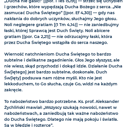
„Ducha nie gasić!” [(por. 1 Tes 15,19)] — strzec się uchybień
i grzechów, które wypędzają Ducha Bożego z serca. „Nie
zasmucać Ducha Świętego” [(por. Ef 4,30)] — gdy nas
nakłania do dobrych uczynków, słuchajmy Jego głosu.
Noli neglegere gratiam [(1 Tm 4,14)] — nie zaniedbujmy
łaski, której Sprawcą jest Duch Święty. Noli abicere
gratiam [(por. Ga 2,21)] — nie odrzucajmy łaski, która
przez Ducha Świętego wstąpiła do serca naszego.
Wierność natchnieniom Ducha Świętego to bardzo
subtelne i delikatne zagadnienie. Głos Jego słyszysz, ale
nie wiesz, skąd przychodzi i dokąd idzie. Działanie Ducha
Św[iętego] jest bardzo subtelne, doskonałe. Duch
Św[ięty] podsuwa nam różne myśli. Kto nie jest
lekkoduchem, to Go słucha, czuje Go, widzi na każdym
zakręcie.
To nabożeństwo bardzo potrzebne. Ks. prof. Aleksander
Żychliński mawiał: „Wszyscy szukają nowości, nawet w
nabożeństwach, a zaniedbują tak ważne nabożeństwo
do Ducha Świętego. Dlatego nie mają pokoju i światła.
Są w błędzie i rozterce”.