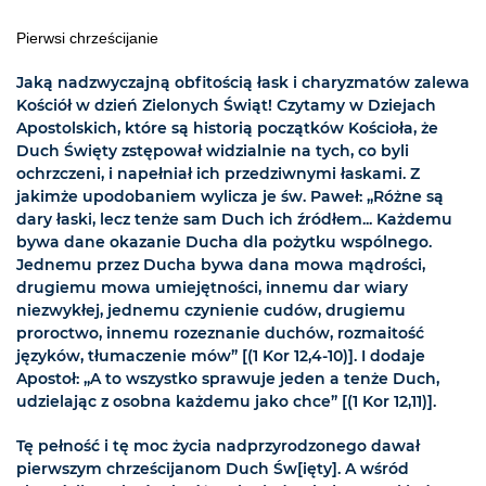
Pierwsi chrześcijanie
Jaką nadzwyczajną obfitością łask i charyzmatów zalewa
Kościół w dzień Zielonych Świąt! Czytamy w Dziejach
Apostolskich, które są historią początków Kościoła, że
Duch Święty zstępował widzialnie na tych, co byli
ochrzczeni, i napełniał ich przedziwnymi łaskami. Z
jakimże upodobaniem wylicza je św. Paweł: „Różne są
dary łaski, lecz tenże sam Duch ich źródłem... Każdemu
bywa dane okazanie Ducha dla pożytku wspólnego.
Jednemu przez Ducha bywa dana mowa mądrości,
drugiemu mowa umiejętności, innemu dar wiary
niezwykłej, jednemu czynienie cudów, drugiemu
proroctwo, innemu rozeznanie duchów, rozmaitość
języków, tłumaczenie mów” [(1 Kor 12,4-10)]. I dodaje
Apostoł: „A to wszystko sprawuje jeden a tenże Duch,
udzielając z osobna każdemu jako chce” [(1 Kor 12,11)].
Tę pełność i tę moc życia nadprzyrodzonego dawał
pierwszym chrześcijanom Duch Św[ięty]. A wśród