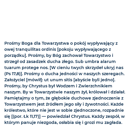
Prośmy Boga dla Towarzystwa o pokój wypływający z
owej tranquilitas ordinis [pokoju wypływającego z
porządku]. Prośmy, by Bóg zachował Towarzystwo i
strzegł od zasadzek ducha złego. Sub umbra alarum
tuarum protege nos. [W cieniu twych skrzydeł ukryj nas
(Ps 17,8)]. Prośmy o ducha jedności w naszych szeregach.
Założyciel [mówił]: ut unum sitis [abyście byli jedno].
Prośmy, by Chrystus był Wodzem i Zwierzchnikiem
naszym. By w Towarzystwie naszym żył, królował i działał.
Pamiętajmy o tym, że głębokie duchowe zjednoczenie z
Towarzystwem jest źródłem jego siły i żywotności. Każde
królestwo, które nie jest w sobie zjednoczone, rozpadnie
się [(por. Łk 11,17)] — powiedział Chrystus. Każdy zespół, w
którym panuje niezgoda, osłabia się i grozi mu zagłada.