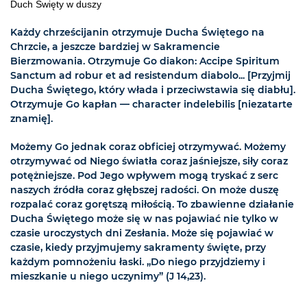
Duch Święty w duszy
Każdy chrześcijanin otrzymuje Ducha Świętego na
Chrzcie, a jeszcze bardziej w Sakramencie
Bierzmowania. Otrzymuje Go diakon: Accipe Spiritum
Sanctum ad robur et ad resistendum diabolo... [Przyjmij
Ducha Świętego, który włada i przeciwstawia się diabłu].
Otrzymuje Go kapłan — character indelebilis [niezatarte
znamię].
Możemy Go jednak coraz obficiej otrzymywać. Możemy
otrzymywać od Niego światła coraz jaśniejsze, siły coraz
potężniejsze. Pod Jego wpływem mogą tryskać z serc
naszych źródła coraz głębszej radości. On może duszę
rozpalać coraz gorętszą miłością. To zbawienne działanie
Ducha Świętego może się w nas pojawiać nie tylko w
czasie uroczystych dni Zesłania. Może się pojawiać w
czasie, kiedy przyjmujemy sakramenty święte, przy
każdym pomnożeniu łaski. „Do niego przyjdziemy i
mieszkanie u niego uczynimy” (J 14,23).