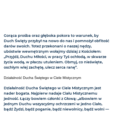
Gorąca prośba oraz głęboka pokora to warunek, by
Duch Święty przybył na nowo do nas i pomnożył obfitość
darów swoich. Toteż przekonani o naszej nędzy,
ubóstwie wewnętrznym wołajmy dzisiaj z Kościołem:
„Przyjdź, Duchu Miłości, w pracy Tyś ochłodą, w skwarze
życia wodą, w płaczu utuleniem. Obmyj, co nieświęte,
oschłym wlej zachętę, ulecz serca ranę”.
Działalność Ducha Świętego w Ciele Mistycznym
Działalność Ducha Świętego w Ciele Mistycznym jest
nader bogata. Najpierw nadaje Ciału Mistycznemu
jedność. Łączy bowiem członki z Głową: „albowiem w
jednym Duchu wszyscyśmy ochrzczeni w jedno Ciało,
bądź Żydzi, bądź poganie, bądź niewolnicy, bądź wolni —