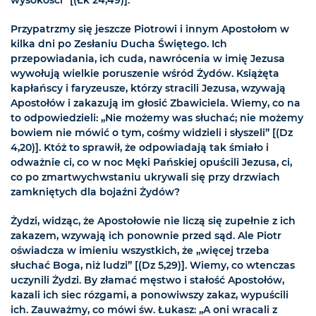
wysokości” [(Łk 24,49)].
Przypatrzmy się jeszcze Piotrowi i innym Apostołom w
kilka dni po Zesłaniu Ducha Świętego. Ich
przepowiadania, ich cuda, nawrócenia w imię Jezusa
wywołują wielkie poruszenie wśród Żydów. Książęta
kapłańscy i faryzeusze, którzy stracili Jezusa, wzywają
Apostołów i zakazują im głosić Zbawiciela. Wiemy, co na
to odpowiedzieli: „Nie możemy was słuchać; nie możemy
bowiem nie mówić o tym, cośmy widzieli i słyszeli” [(Dz
4,20)]. Któż to sprawił, że odpowiadają tak śmiało i
odważnie ci, co w noc Męki Pańskiej opuścili Jezusa, ci,
co po zmartwychwstaniu ukrywali się przy drzwiach
zamkniętych dla bojaźni Żydów?
Żydzi, widząc, że Apostołowie nie liczą się zupełnie z ich
zakazem, wzywają ich ponownie przed sąd. Ale Piotr
oświadcza w imieniu wszystkich, że „więcej trzeba
słuchać Boga, niż ludzi” [(Dz 5,29)]. Wiemy, co wtenczas
uczynili Żydzi. By złamać męstwo i stałość Apostołów,
kazali ich siec rózgami, a ponowiwszy zakaz, wypuścili
ich. Zauważmy, co mówi św. Łukasz: „A oni wracali z