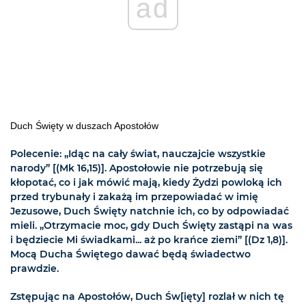
ad
Duch Święty w duszach Apostołów
Polecenie: „Idąc na cały świat, nauczajcie wszystkie
narody” [(Mk 16,15)]. Apostołowie nie potrzebują się
kłopotać, co i jak mówić mają, kiedy Żydzi powloką ich
przed trybunały i zakażą im przepowiadać w imię
Jezusowe, Duch Święty natchnie ich, co by odpowiadać
mieli. „Otrzymacie moc, gdy Duch Święty zastąpi na was
i będziecie Mi świadkami... aż po krańce ziemi” [(Dz 1,8)].
Mocą Ducha Świętego dawać będą świadectwo
prawdzie.
Zstępując na Apostołów, Duch Św[ięty] rozlał w nich tę