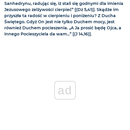
Sanhedrynu, radując się, iż stali się godnymi dla imienia
Jezusowego zelżywości cierpieć” [(Dz 5,41)]. Skądże im
przyszła ta radość w cierpieniu i poniżeniu? Z Ducha
Świętego. Gdyż On jest nie tylko Duchem mocy, jest
również Duchem pocieszenia. „A Ja prosić będę Ojca, a
innego Pocieszyciela da wam...” [(J 14,16)].
ad