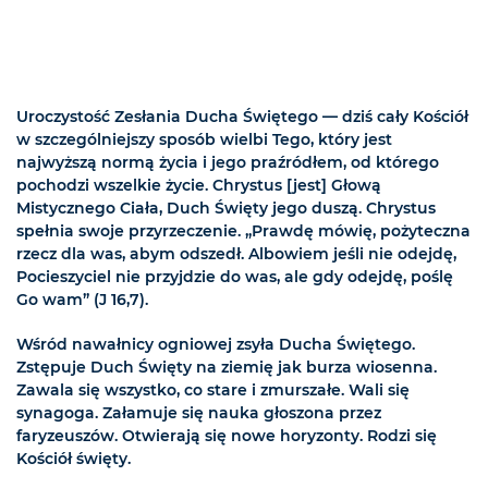
Uroczystość Zesłania Ducha Świętego — dziś cały Kościół
w szczególniejszy sposób wielbi Tego, który jest
najwyższą normą życia i jego praźródłem, od którego
pochodzi wszelkie życie. Chrystus [jest] Głową
Mistycznego Ciała, Duch Święty jego duszą. Chrystus
spełnia swoje przyrzeczenie. „Prawdę mówię, pożyteczna
rzecz dla was, abym odszedł. Albowiem jeśli nie odejdę,
Pocieszyciel nie przyjdzie do was, ale gdy odejdę, poślę
Go wam” (J 16,7).
Wśród nawałnicy ogniowej zsyła Ducha Świętego.
Zstępuje Duch Święty na ziemię jak burza wiosenna.
Zawala się wszystko, co stare i zmurszałe. Wali się
synagoga. Załamuje się nauka głoszona przez
faryzeuszów. Otwierają się nowe horyzonty. Rodzi się
Kościół święty.