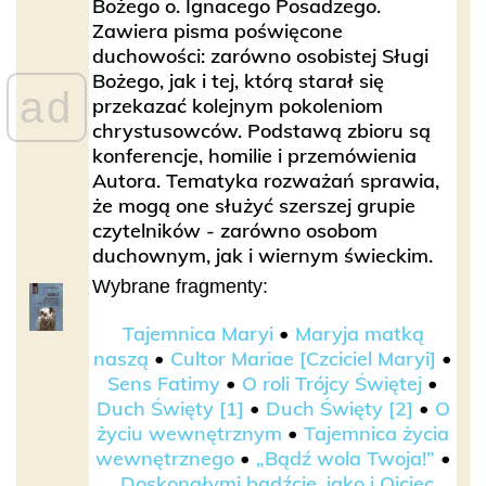
Bożego o. Ignacego Posadzego.
Zawiera pisma poświęcone
duchowości: zarówno osobistej Sługi
Bożego, jak i tej, którą starał się
ad
przekazać kolejnym pokoleniom
chrystusowców. Podstawą zbioru są
konferencje, homilie i przemówienia
Autora. Tematyka rozważań sprawia,
że mogą one służyć szerszej grupie
czytelników - zarówno osobom
duchownym, jak i wiernym świeckim.
Wybrane fragmenty:
Tajemnica Maryi
•
Maryja matką
naszą
•
Cultor Mariae [Czciciel Maryi]
•
Sens Fatimy
•
O roli Trójcy Świętej
•
Duch Święty [1]
•
Duch Święty [2]
•
O
życiu wewnętrznym
•
Tajemnica życia
wewnętrznego
•
„Bądź wola Twoja!”
•
„Doskonałymi bądźcie, jako i Ojciec