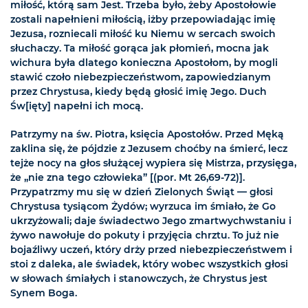
miłość, którą sam Jest. Trzeba było, żeby Apostołowie
zostali napełnieni miłością, iżby przepowiadając imię
Jezusa, rozniecali miłość ku Niemu w sercach swoich
słuchaczy. Ta miłość gorąca jak płomień, mocna jak
wichura była dlatego konieczna Apostołom, by mogli
stawić czoło niebezpieczeństwom, zapowiedzianym
przez Chrystusa, kiedy będą głosić imię Jego. Duch
Św[ięty] napełni ich mocą.
Patrzymy na św. Piotra, księcia Apostołów. Przed Męką
zaklina się, że pójdzie z Jezusem choćby na śmierć, lecz
tejże nocy na głos służącej wypiera się Mistrza, przysięga,
że „nie zna tego człowieka” [(por. Mt 26,69-72)].
Przypatrzmy mu się w dzień Zielonych Świąt — głosi
Chrystusa tysiącom Żydów; wyrzuca im śmiało, że Go
ukrzyżowali; daje świadectwo Jego zmartwychwstaniu i
żywo nawołuje do pokuty i przyjęcia chrztu. To już nie
bojaźliwy uczeń, który drży przed niebezpieczeństwem i
stoi z daleka, ale świadek, który wobec wszystkich głosi
w słowach śmiałych i stanowczych, że Chrystus jest
Synem Boga.