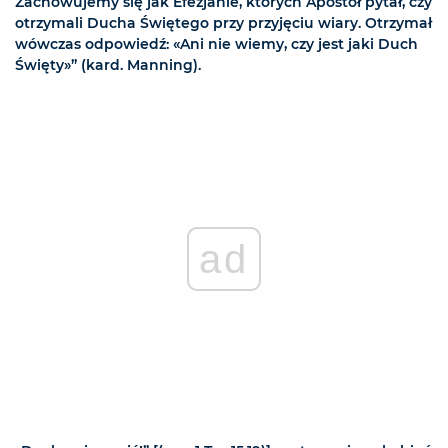
Zachowujemy się jak Efezjanie, których Apostoł pytał, czy
otrzymali Ducha Świętego przy przyjęciu wiary. Otrzymał
wówczas odpowiedź: «Ani nie wiemy, czy jest jaki Duch
Święty»” (kard. Manning).
ad