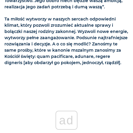
Towarzystwo. Jego dobro niech będzie waszą ambicją,
realizacja jego zadań potrzebą i dumą waszą”.
Ta miłość wytworzy w naszych sercach odpowiedni
klimat, który pozwoli zrozumieć aktualne sprawy i
bolączki naszej rodziny zakonnej. Wyzwoli nowe energie,
wytworzy pełne zaangażowanie. Podsunie najtrafniejsze
rozwiązania i decyzje. A o co się modlić? Zanośmy te
same prośby, które w kanonie mszalnym zanosimy za
Kościół święty: quam pacificare, adunare, regere
digneris [aby obdarzył go pokojem, jednoczył, rządził].
ad