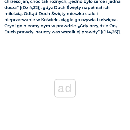
chrześcijan, choć tak różnych, „jedno było serce i jedna
dusza” [(Dz 4,32)], gdyż Duch Święty napełniał ich
miłością. Odtąd Duch Święty mieszka stale i
nieprzerwanie w Kościele, ciągle go ożywia i uświęca.
Czyni go nieomylnym w prawdzie. „Gdy przyjdzie On,
Duch prawdy, nauczy was wszelkiej prawdy” [(J 14,26)].
ad