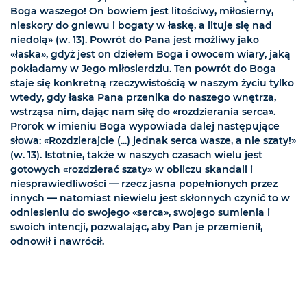
Boga waszego! On bowiem jest litościwy, miłosierny,
nieskory do gniewu i bogaty w łaskę, a lituje się nad
niedolą» (w. 13). Powrót do Pana jest możliwy jako
«łaska», gdyż jest on dziełem Boga i owocem wiary, jaką
pokładamy w Jego miłosierdziu. Ten powrót do Boga
staje się konkretną rzeczywistością w naszym życiu tylko
wtedy, gdy łaska Pana przenika do naszego wnętrza,
wstrząsa nim, dając nam siłę do «rozdzierania serca».
Prorok w imieniu Boga wypowiada dalej następujące
słowa: «Rozdzierajcie (...) jednak serca wasze, a nie szaty!»
(w. 13). Istotnie, także w naszych czasach wielu jest
gotowych «rozdzierać szaty» w obliczu skandali i
niesprawiedliwości — rzecz jasna popełnionych przez
innych — natomiast niewielu jest skłonnych czynić to w
odniesieniu do swojego «serca», swojego sumienia i
swoich intencji, pozwalając, aby Pan je przemienił,
odnowił i nawrócił.