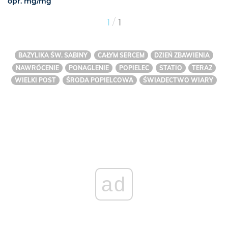
opr. mg/mg
/
1
1
BAZYLIKA ŚW. SABINY
CAŁYM SERCEM
DZIEŃ ZBAWIENIA
NAWRÓCENIE
PONAGLENIE
POPIELEC
STATIO
TERAZ
WIELKI POST
ŚRODA POPIELCOWA
ŚWIADECTWO WIARY
ad