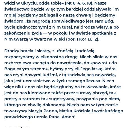
widzi w ukryciu, odda tobie» (Mt 6, 4. 6. 18). Nasze
świadectwo będzie więc tym bardziej oddziaływało, im
mniej będziemy zabiegali o naszą chwałę i będziemy
świadomi, że nagrodą sprawiedliwego jest sam Bóg,
bycie zjednoczonymi z Nim tutaj, na drodze wiary, a po
zakończeniu życia — w pokoju i w świetle spotkania z
Nim twarzą w twarz na wieki (por. 1 Kor 13, 12).
Drodzy bracia i siostry, z ufnością i radością
rozpoczynamy wielkopostną drogę. Niech silnie w nas
rozbrzmiewa zachęta do nawrócenia, do «powrotu do
Boga całym sercem», byśmy przyjęli Jego łaskę, która
nas czyni nowymi ludźmi, z tą zadziwiającą nowością,
jaką jest uczestnictwo w życiu samego Jezusa. Niech
więc nikt z nas nie będzie głuchy na to wezwanie, które
jest do nas kierowane także przez surowy obrzęd, tak
prosty a zarazem tak sugestywny, posypania popiołem,
którego za chwilę dokonamy. Niech nam w tym czasie
towarzyszy Maryja Panna, Matka Kościoła i wzór każdego
prawdziwego ucznia Pana. Amen!