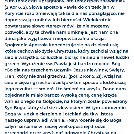
«Oto teraz czas upragniony, oto teraz dzień zbawienia»
(2 Kor 6, 2). Słowa apostoła Pawła do chrześcijan w
Koryncie rozbrzmiewają także dla nas ponaglająco, nie
dopuszczając uników lub bierności. Wielokrotnie
powtarzane słowo «teraz» mówi, że nie możemy
pozwolić, aby ta chwila nam umknęła, jest nam ona
dana jako wyjątkowa i niepowtarzalna okazja.
Spojrzenie Apostoła koncentruje się na dzieleniu się,
które cechowało życie Chrystusa, który zechciał wziąć na
siebie wszystko, co ludzkie, biorąc na siebie nawet ludzki
grzech. Wyrażenie św. Pawła jest bardzo mocne: Bóg
«Go dla nas grzechem uczynił». Jezus niewinny, Święty,
«Ten, który nie znał grzechu» (por. 2 Kor 5, 21), wziął na
siebie ciężar grzechu, dzieląc w ten sposób z ludzkością
jego rezultat — śmierć, i to śmierć na krzyżu. Dane nam
pojednanie miało bardzo wysoką cenę, cenę krzyża
wzniesionego na Golgocie, na którym został powieszony
Syn Boga, który stał się człowiekiem. W tym zanurzeniu
Boga w ludzkie cierpienie i otchłań zła tkwi istota
naszego usprawiedliwienia. «Nawrócenie się do Boga
całym sercem» w naszej wielkopostnej drodze
przechodzi przez krzyż, naśladowanie Chrystusa na