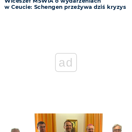
Wiceszef MSWiA o wydarzeniach
w Ceucie: Schengen przeżywa dziś kryzys
ad