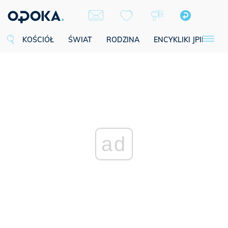
KOŚCIÓŁ
ŚWIAT
RODZINA
ENCYKLIKI JPII
SE
ad