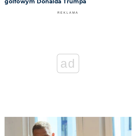
golfowym Donalda Trumpa
REKLAMA
ad