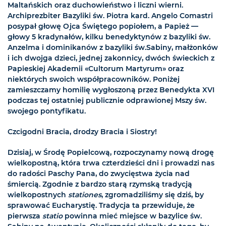
Maltańskich oraz duchowieństwo i liczni wierni.
Archiprezbiter Bazyliki św. Piotra kard. Angelo Comastri
posypał głowę Ojca Świętego popiołem, a Papież —
głowy 5 kradynałów, kilku benedyktynów z bazyliki św.
Anzelma i dominikanów z bazyliki św.Sabiny, małżonków
i ich dwojga dzieci, jednej zakonnicy, dwóch świeckich z
Papieskiej Akademii «Cultorum Martyrum» oraz
niektórych swoich współpracowników. Poniżej
zamieszczamy homilię wygłoszoną przez Benedykta XVI
podczas tej ostatniej publicznie odprawionej Mszy św.
swojego pontyfikatu.
Czcigodni Bracia, drodzy Bracia i Siostry!
Dzisiaj, w Środę Popielcową, rozpoczynamy nową drogę
wielkopostną, która trwa czterdzieści dni i prowadzi nas
do radości Paschy Pana, do zwycięstwa życia nad
śmiercią. Zgodnie z bardzo starą rzymską tradycją
wielkopostnych
stationes
, zgromadziliśmy się dziś, by
sprawować Eucharystię. Tradycja ta przewiduje, że
pierwsza
statio
powinna mieć miejsce w bazylice św.