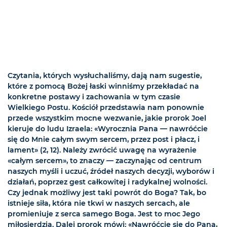
Czytania, których wysłuchaliśmy, dają nam sugestie,
które z pomocą Bożej łaski winniśmy przekładać na
konkretne postawy i zachowania w tym czasie
Wielkiego Postu. Kościół przedstawia nam ponownie
przede wszystkim mocne wezwanie, jakie prorok Joel
kieruje do ludu Izraela: «Wyrocznia Pana — nawróćcie
się do Mnie całym swym sercem, przez post i płacz, i
lament» (2, 12). Należy zwrócić uwagę na wyrażenie
«całym sercem», to znaczy — zaczynając od centrum
naszych myśli i uczuć, źródeł naszych decyzji, wyborów i
działań, poprzez gest całkowitej i radykalnej wolności.
Czy jednak możliwy jest taki powrót do Boga? Tak, bo
istnieje siła, która nie tkwi w naszych sercach, ale
promieniuje z serca samego Boga. Jest to moc Jego
miłosierdzia. Dalej prorok mówi: «Nawróćcie się do Pana,