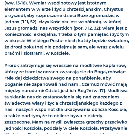
(ww. 15-16). Wymiar wspólnotowy jest istotnym
elementem w wierze i życiu chrześcijańskim. Chrystus
przyszedł, «by rozproszone dzieci Boże zgromadzić w
jedno» (J 11, 52). «My» Kościoła jest wspólnotą, w której
Jezus gromadzi nas wszystkich (por. J 12, 32); wiara jest z
konieczności eklezjalna. Trzeba o tym pamiętać i żyć tym
w okresie Wielkiego Postu: niech każdy będzie świadom,
że drogi pokutnej nie podejmuje sam, ale wraz z wielu
braćmi i siostrami, w Kościele.
Prorok zatrzymuje się wreszcie na modlitwie kapłanów,
którzy ze łzami w oczach zwracają się do Boga, mówiąc:
«Nie daj dziedzictwa swego na pohańbienie, aby
poganie nie zapanowali nad nami. Czemuż mówić mają
między narodami: Gdzież jest ich Bóg?» (w. 17). Modlitwa
ta skłania nas do zastanowienia się nad znaczeniem
świadectwa wiary i życia chrześcijańskiego każdego z
nas i naszych wspólnot dla ukazywania oblicza Kościoła,
a także nad tym, że to oblicze bywa niekiedy
zeszpecone. Mam na myśli zwłaszcza grzechy przeciwko
jedności Kościoła, podziały w ciele Kościoła. Przeżywanie