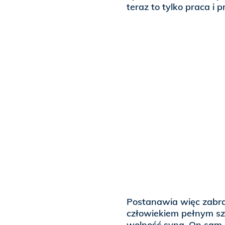
teraz to tylko praca i pr
Postanawia więc zabrać
człowiekiem pełnym s
wolność syna. On sam m