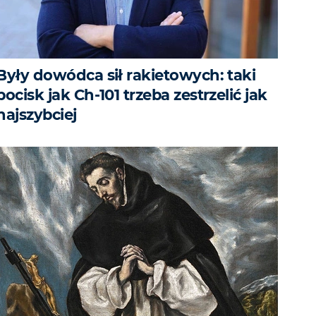
Były dowódca sił rakietowych: taki
pocisk jak Ch-101 trzeba zestrzelić jak
najszybciej