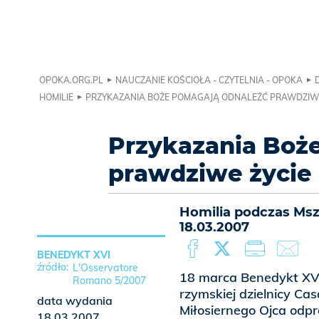
OPOKA.ORG.PL
NAUCZANIE KOŚCIOŁA - CZYTELNIA - OPOKA
HOMILIE
PRZYKAZANIA BOŻE POMAGAJĄ ODNALEŹĆ PRAWDZIWE
Przykazania Boż
prawdziwe życie
Homilia podczas Mszy
18.03.2007
BENEDYKT XVI
L'Osservatore
18 marca Benedykt XVI 
Romano 5/2007
rzymskiej dzielnicy Ca
data wydania
Miłosiernego Ojca odpr
18.03.2007