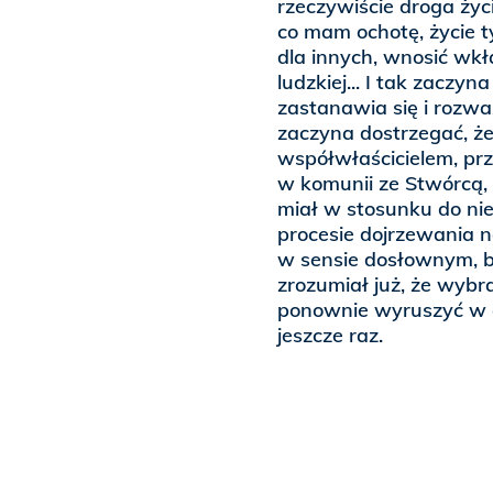
rzeczywiście droga życ
co mam ochotę, życie ty
dla innych, wnosić wk
ludzkiej... I tak zacz
zastanawia się i rozw
zaczyna dostrzegać, że
współwłaścicielem, prz
w komunii ze Stwórcą, 
miał w stosunku do ni
procesie dojrzewania n
w sensie dosłownym, b
zrozumiał już, że wyb
ponownie wyruszyć w 
jeszcze raz.