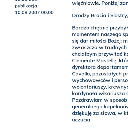
więźniowie. Poniżej za
publikacja
10.08.2007 00:00
Drodzy Bracia i Siostry
Bardzo chętnie przyby
momentem naszego spot
się dar miłości Bożej: m
zwłaszcza w trudnych 
chciałbym przywitać k
Clemente Mastellę, kt
dyrektora departamentu
Cavallo, pozostałych p
wychowawców i persone
wolontariuszy, krewny
kardynała wikariusza 
Pozdrawiam w sposób sz
generalnego kapelanów
dziękuję za słowa, w k
uczucia.