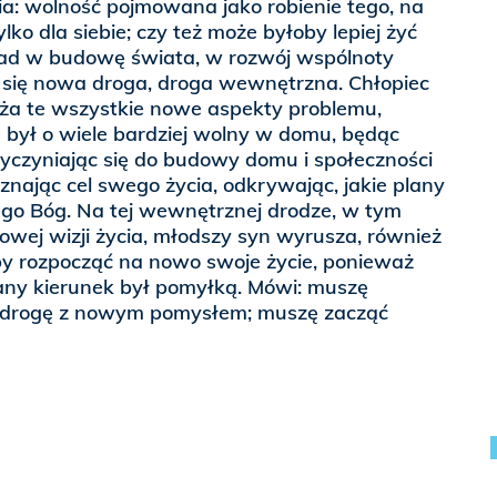
ia: wolność pojmowana jako robienie tego, na
lko dla siebie; czy też może byłoby lepiej żyć
ład w budowę świata, w rozwój wspólnoty
yna się nowa droga, droga wewnętrzna. Chłopiec
aża te wszystkie nowe aspekty problemu,
 był o wiele bardziej wolny w domu, będąc
yczyniając się do budowy domu i społeczności
znając cel swego życia, odkrywając, jakie plany
ego Bóg. Na tej wewnętrznej drodze, w tym
owej wizji życia, młodszy syn wyrusza, również
y rozpocząć na nowo swoje życie, ponieważ
rany kierunek był pomyłką. Mówi: muszę
drogę z nowym pomysłem; muszę zacząć