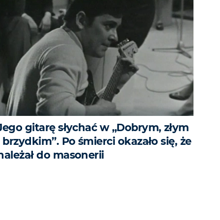
Jego gitarę słychać w „Dobrym, złym
i brzydkim”. Po śmierci okazało się, że
należał do masonerii