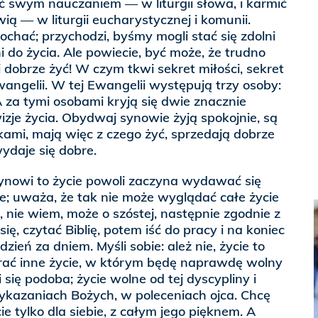
ć swym nauczaniem — w liturgii słowa, i karmić
ią — w liturgii eucharystycznej i komunii.
ochać; przychodzi, byśmy mogli stać się zdolni
ni do życia. Ale powiecie, być może, że trudno
 dobrze żyć! W czym tkwi sekret miłości, sekret
ngelii. W tej Ewangelii występują trzy osoby:
A za tymi osobami kryją się dwie znacznie
wizje życia. Obydwaj synowie żyją spokojnie, są
ami, mają więc z czego żyć, sprzedają dobrze
wydaje się dobre.
nowi to życie powoli zaczyna wydawać się
e; uważa, że tak nie może wyglądać całe życie
nie wiem, może o szóstej, następnie zgodnie z
się, czytać Biblię, potem iść do pracy i na koniec
dzień za dniem. Myśli sobie: ależ nie, życie to
rać inne życie, w którym będę naprawdę wolny
i się podoba; życie wolne od tej dyscypliny i
kazaniach Bożych, w poleceniach ojca. Chcę
ie tylko dla siebie, z całym jego pięknem. A