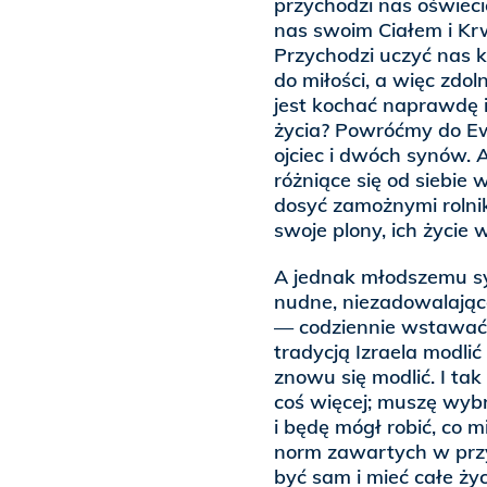
przychodzi nas oświeci
nas swoim Ciałem i Krw
Przychodzi uczyć nas k
do miłości, a więc zdol
jest kochać naprawdę i
życia? Powróćmy do Ewa
ojciec i dwóch synów. 
różniące się od siebie 
dosyć zamożnymi rolnik
swoje plony, ich życie 
A jednak młodszemu sy
nudne, niezadowalając
— codziennie wstawać, 
tradycją Izraela modlić 
znowu się modlić. I tak 
coś więcej; muszę wyb
i będę mógł robić, co m
norm zawartych w przy
być sam i mieć całe życ