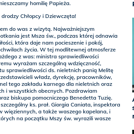
mieszczamy homilię Papieża.
, drodzy Chłopcy i Dziewczęta!
łem do was z wizytą. Najważniejszym
kania jest Msza św., podczas której odnawia
iłości, która daje nam pocieszenie i pokój,
chwilach życia. W tej modlitewnej atmosferze
ażdego z was: ministra sprawiedliwości
óremu wyrażam szczególną wdzięczność,
 sprawiedliwości ds. nieletnich panią Melitę
rzedstawicieli władz, dyrekcję, pracowników,
l tego zakładu karnego dla nieletnich oraz
ch i wszystkich obecnych. Pozdrawiam
oraz biskupa pomocniczego Benedetta Tuzię.
czególny ks. prał. Giorgia Caniata, inspektora
 więziennych, a także waszego kapelana, i
tórych na początku Mszy św. wyrazili wasze