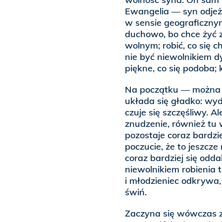
Ewangelia — syn odjeż
w sensie geograficznym
duchowo, bo chce żyć z
wolnym; robić, co się 
nie być niewolnikiem d
piękne, co się podoba; 
Na początku — można p
układa się gładko: wyd
czuje się szczęśliwy. 
znudzenie, również tu 
pozostaje coraz bardzi
poczucie, że to jeszcze
coraz bardziej się odda
niewolnikiem robienia
i młodzieniec odkrywa, 
świń.
Zaczyna się wówczas za