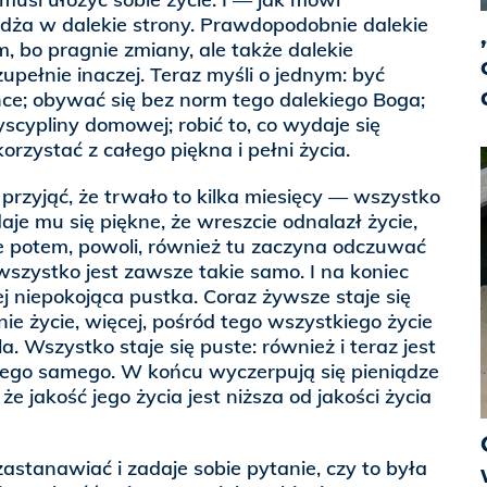
dża w dalekie strony. Prawdopodobnie dalekie
, bo pragnie zmiany, ale także dalekie
upełnie inaczej. Teraz myśli o jednym: być
chce; obywać się bez norm tego dalekiego Boga;
yscypliny domowej; robić to, co wydaje się
korzystać z całego piękna i pełni życia.
rzyjąć, że trwało to kilka miesięcy — wszystko
aje mu się piękne, że wreszcie odnalazł życie,
Ale potem, powoli, również tu zaczyna odczuwać
wszystko jest zawsze takie samo. I na koniec
ej niepokojąca pustka. Coraz żywsze staje się
 nie życie, więcej, pośród tego wszystkiego życie
la. Wszystko staje się puste: również i teraz jest
 tego samego. W końcu wyczerpują się pieniądze
że jakość jego życia jest niższa od jakości życia
stanawiać i zadaje sobie pytanie, czy to była