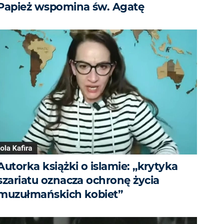
Papież wspomina św. Agatę
Autorka książki o islamie: „krytyka
szariatu oznacza ochronę życia
muzułmańskich kobiet”