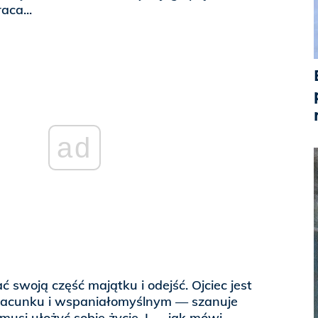
aca...
ad
 swoją część majątku i odejść. Ojciec jest
zacunku i wspaniałomyślnym — szanuje
usi ułożyć sobie życie. I — jak mówi