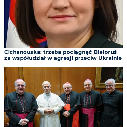
Cichanouska: trzeba pociągnąć Białoruś
za współudział w agresji przeciw Ukrainie