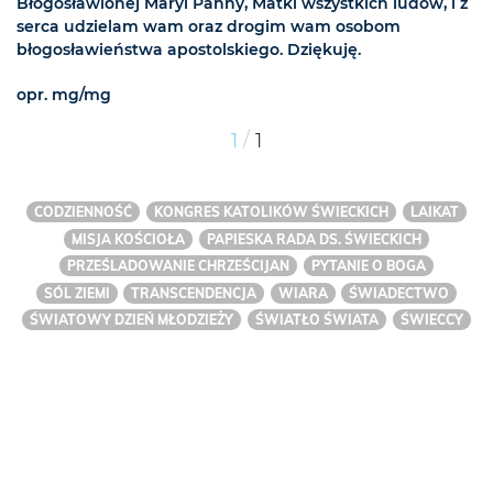
Błogosławionej Maryi Panny, Matki wszystkich ludów, i z
serca udzielam wam oraz drogim wam osobom
błogosławieństwa apostolskiego. Dziękuję.
opr. mg/mg
/
1
1
CODZIENNOŚĆ
KONGRES KATOLIKÓW ŚWIECKICH
LAIKAT
MISJA KOŚCIOŁA
PAPIESKA RADA DS. ŚWIECKICH
PRZEŚLADOWANIE CHRZEŚCIJAN
PYTANIE O BOGA
SÓL ZIEMI
TRANSCENDENCJA
WIARA
ŚWIADECTWO
ŚWIATOWY DZIEŃ MŁODZIEŻY
ŚWIATŁO ŚWIATA
ŚWIECCY