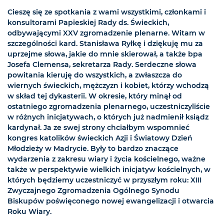
Cieszę się ze spotkania z wami wszystkimi, członkami i
konsultorami Papieskiej Rady ds. Świeckich,
odbywającymi XXV zgromadzenie plenarne. Witam w
szczególności kard. Stanisława Ryłkę i dziękuję mu za
uprzejme słowa, jakie do mnie skierował, a także bpa
Josefa Clemensa, sekretarza Rady. Serdeczne słowa
powitania kieruję do wszystkich, a zwłaszcza do
wiernych świeckich, mężczyzn i kobiet, którzy wchodzą
w skład tej dykasterii. W okresie, który minął od
ostatniego zgromadzenia plenarnego, uczestniczyliście
w różnych inicjatywach, o których już nadmienił ksiądz
kardynał. Ja ze swej strony chciałbym wspomnieć
kongres katolików świeckich Azji i Światowy Dzień
Młodzieży w Madrycie. Były to bardzo znaczące
wydarzenia z zakresu wiary i życia kościelnego, ważne
także w perspektywie wielkich inicjatyw kościelnych, w
których będziemy uczestniczyć w przyszłym roku: XIII
Zwyczajnego Zgromadzenia Ogólnego Synodu
Biskupów poświęconego nowej ewangelizacji i otwarcia
Roku Wiary.