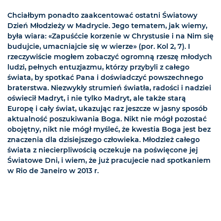
Chciałbym ponadto zaakcentować ostatni Światowy
Dzień Młodzieży w Madrycie. Jego tematem, jak wiemy,
była wiara: «Zapuśćcie korzenie w Chrystusie i na Nim się
budujcie, umacniajcie się w wierze» (por. Kol 2, 7). I
rzeczywiście mogłem zobaczyć ogromną rzeszę młodych
ludzi, pełnych entuzjazmu, którzy przybyli z całego
świata, by spotkać Pana i doświadczyć powszechnego
braterstwa. Niezwykły strumień światła, radości i nadziei
oświecił Madryt, i nie tylko Madryt, ale także starą
Europę i cały świat, ukazując raz jeszcze w jasny sposób
aktualność poszukiwania Boga. Nikt nie mógł pozostać
obojętny, nikt nie mógł myśleć, że kwestia Boga jest bez
znaczenia dla dzisiejszego człowieka. Młodzież całego
świata z niecierpliwością oczekuje na poświęcone jej
Światowe Dni, i wiem, że już pracujecie nad spotkaniem
w Rio de Janeiro w 2013 r.