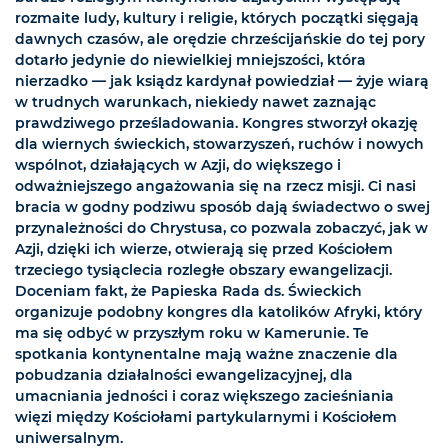
rozmaite ludy, kultury i religie, których początki sięgają
dawnych czasów, ale orędzie chrześcijańskie do tej pory
dotarło jedynie do niewielkiej mniejszości, która
nierzadko — jak ksiądz kardynał powiedział — żyje wiarą
w trudnych warunkach, niekiedy nawet zaznając
prawdziwego prześladowania. Kongres stworzył okazję
dla wiernych świeckich, stowarzyszeń, ruchów i nowych
wspólnot, działających w Azji, do większego i
odważniejszego angażowania się na rzecz misji. Ci nasi
bracia w godny podziwu sposób dają świadectwo o swej
przynależności do Chrystusa, co pozwala zobaczyć, jak w
Azji, dzięki ich wierze, otwierają się przed Kościołem
trzeciego tysiąclecia rozległe obszary ewangelizacji.
Doceniam fakt, że Papieska Rada ds. Świeckich
organizuje podobny kongres dla katolików Afryki, który
ma się odbyć w przyszłym roku w Kamerunie. Te
spotkania kontynentalne mają ważne znaczenie dla
pobudzania działalności ewangelizacyjnej, dla
umacniania jedności i coraz większego zacieśniania
więzi między Kościołami partykularnymi i Kościołem
uniwersalnym.