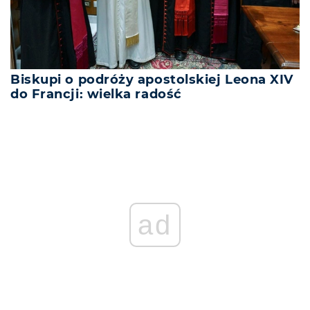
Biskupi o podróży apostolskiej Leona XIV
do Francji: wielka radość
ad