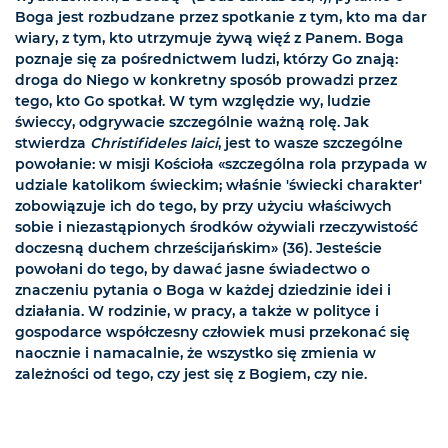
Boga jest rozbudzane przez spotkanie z tym, kto ma dar
wiary, z tym, kto utrzymuje żywą więź z Panem. Boga
poznaje się za pośrednictwem ludzi, którzy Go znają:
droga do Niego w konkretny sposób prowadzi przez
tego, kto Go spotkał. W tym względzie wy, ludzie
świeccy, odgrywacie szczególnie ważną rolę. Jak
stwierdza
Christifideles laici
, jest to wasze szczególne
powołanie: w misji Kościoła «szczególna rola przypada w
udziale katolikom świeckim; właśnie 'świecki charakter'
zobowiązuje ich do tego, by przy użyciu właściwych
sobie i niezastąpionych środków ożywiali rzeczywistość
doczesną duchem chrześcijańskim» (36). Jesteście
powołani do tego, by dawać jasne świadectwo o
znaczeniu pytania o Boga w każdej dziedzinie idei i
działania. W rodzinie, w pracy, a także w polityce i
gospodarce współczesny człowiek musi przekonać się
naocznie i namacalnie, że wszystko się zmienia w
zależności od tego, czy jest się z Bogiem, czy nie.