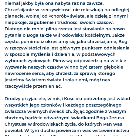
niemal jakby była ona nabyta raz na zawsze.
Chrześcijanie w rzeczywistości nie mieszkają na odległej
planecie, wolnej od «chorób» świata, ale dzielą z innymi
niepokoje, zagubienie i trudności swoich czasów.
Dlatego nie mniej pilną rzeczą jest stawianie na nowo
pytania o Boga także w środowisku kościelnym. Jakże
często, pomimo iż określamy się jako chrześcijanie, Bóg
w rzeczywistości nie jest głównym punktem odniesienia
w sposobie myślenia i działania, w podstawowych
wyborach życiowych. Pierwszą odpowiedzią na wielkie
wyzwanie naszych czasów winno być zatem głębokie
nawrócenie serca, aby chrzest, za sprawą którego
jesteśmy światłem świata i solą ziemi, mógł nas
rzeczywiście przemieniać.
Drodzy przyjaciele, w misji Kościoła potrzebny jest wkład
wszystkich jego członków i każdego poszczególnego,
zwłaszcza wiernych świeckich. Żyjąc zgodnie z waszym
chrztem, bądźcie odważnymi świadkami Boga Jezusa
Chrystusa w środowiskach życia, do których Pan was
powołał. W tym duchu powierzam was wstawiennictwu