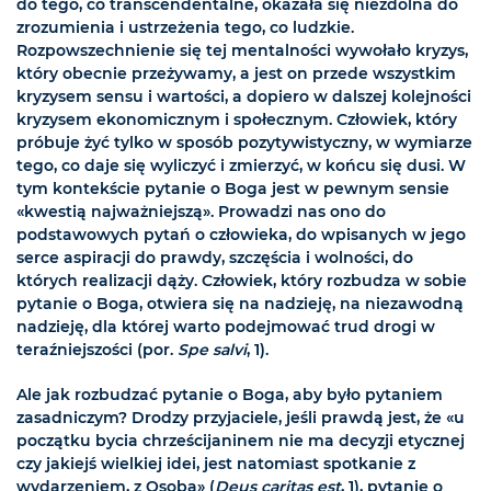
do tego, co transcendentalne, okazała się niezdolna do
zrozumienia i ustrzeżenia tego, co ludzkie.
Rozpowszechnienie się tej mentalności wywołało kryzys,
który obecnie przeżywamy, a jest on przede wszystkim
kryzysem sensu i wartości, a dopiero w dalszej kolejności
kryzysem ekonomicznym i społecznym. Człowiek, który
próbuje żyć tylko w sposób pozytywistyczny, w wymiarze
tego, co daje się wyliczyć i zmierzyć, w końcu się dusi. W
tym kontekście pytanie o Boga jest w pewnym sensie
«kwestią najważniejszą». Prowadzi nas ono do
podstawowych pytań o człowieka, do wpisanych w jego
serce aspiracji do prawdy, szczęścia i wolności, do
których realizacji dąży. Człowiek, który rozbudza w sobie
pytanie o Boga, otwiera się na nadzieję, na niezawodną
nadzieję, dla której warto podejmować trud drogi w
teraźniejszości (por.
Spe salvi
, 1).
Ale jak rozbudzać pytanie o Boga, aby było pytaniem
zasadniczym? Drodzy przyjaciele, jeśli prawdą jest, że «u
początku bycia chrześcijaninem nie ma decyzji etycznej
czy jakiejś wielkiej idei, jest natomiast spotkanie z
wydarzeniem, z Osobą» (
Deus caritas est
, 1), pytanie o