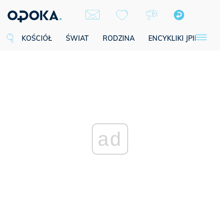
KOŚCIÓŁ
ŚWIAT
RODZINA
ENCYKLIKI JPII
SE
ad