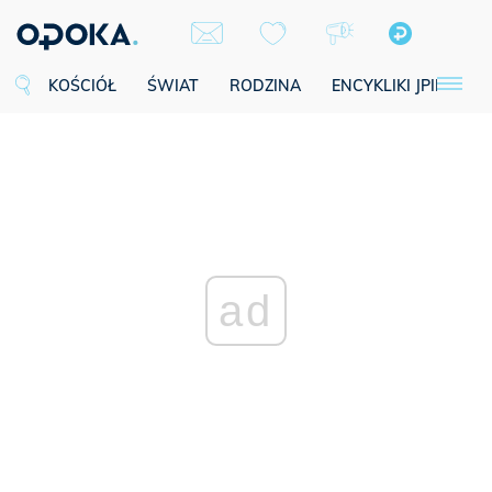
KOŚCIÓŁ
ŚWIAT
RODZINA
ENCYKLIKI JPII
SE
ad