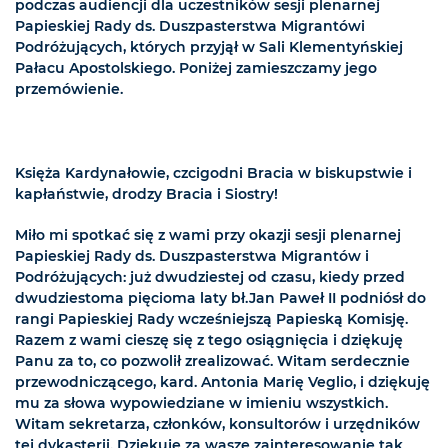
podczas audiencji dla uczestników sesji plenarnej
Papieskiej Rady ds. Duszpasterstwa Migrantówi
Podróżujących, których przyjął w Sali Klementyńskiej
Pałacu Apostolskiego. Poniżej zamieszczamy jego
przemówienie.
Księża Kardynałowie, czcigodni Bracia w biskupstwie i
kapłaństwie, drodzy Bracia i Siostry!
Miło mi spotkać się z wami przy okazji sesji plenarnej
Papieskiej Rady ds. Duszpasterstwa Migrantów i
Podróżujących: już dwudziestej od czasu, kiedy przed
dwudziestoma pięcioma laty bł.Jan Paweł II podniósł do
rangi Papieskiej Rady wcześniejszą Papieską Komisję.
Razem z wami cieszę się z tego osiągnięcia i dziękuję
Panu za to, co pozwolił zrealizować. Witam serdecznie
przewodniczącego, kard. Antonia Marię Veglio, i dziękuję
mu za słowa wypowiedziane w imieniu wszystkich.
Witam sekretarza, członków, konsultorów i urzędników
tej dykasterii. Dziękuję za wasze zainteresowanie tak