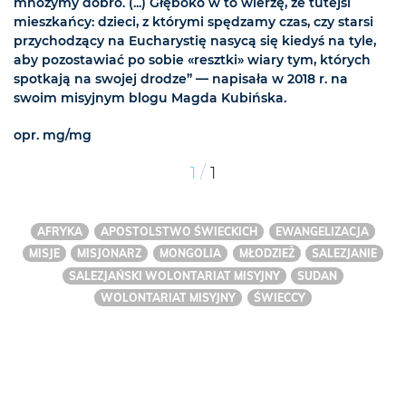
mnożymy dobro. (...) Głęboko w to wierzę, że tutejsi
mieszkańcy: dzieci, z którymi spędzamy czas, czy starsi
przychodzący na Eucharystię nasycą się kiedyś na tyle,
aby pozostawiać po sobie «resztki» wiary tym, których
spotkają na swojej drodze” — napisała w 2018 r. na
swoim misyjnym blogu Magda Kubińska.
opr. mg/mg
/
1
1
AFRYKA
APOSTOLSTWO ŚWIECKICH
EWANGELIZACJA
MISJE
MISJONARZ
MONGOLIA
MŁODZIEŻ
SALEZJANIE
SALEZJAŃSKI WOLONTARIAT MISYJNY
SUDAN
WOLONTARIAT MISYJNY
ŚWIECCY