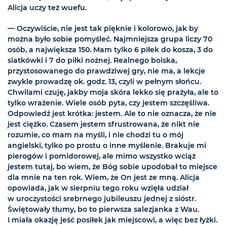
Alicja uczy też wuefu.
— Oczywiście, nie jest tak pięknie i kolorowo, jak by
można było sobie pomyśleć. Najmniejsza grupa liczy 70
osób, a największa 150. Mam tylko 6 piłek do kosza, 3 do
siatkówki i 7 do piłki nożnej. Realnego boiska,
przystosowanego do prawdziwej gry, nie ma, a lekcje
zwykle prowadzę ok. godz. 13, czyli w pełnym słońcu.
Chwilami czuję, jakby moja skóra lekko się prażyła, ale to
tylko wrażenie. Wiele osób pyta, czy jestem szczęśliwa.
Odpowiedź jest krótka: jestem. Ale to nie oznacza, że nie
jest ciężko. Czasem jestem sfrustrowana, że nikt nie
rozumie, co mam na myśli, i nie chodzi tu o mój
angielski, tylko po prostu o inne myślenie. Brakuje mi
pierogów i pomidorowej, ale mimo wszystko wciąż
jestem tutaj, bo wiem, że Bóg sobie upodobał to miejsce
dla mnie na ten rok. Wiem, że On jest ze mną. Alicja
opowiada, jak w sierpniu tego roku wzięła udział
w uroczystości srebrnego jubileuszu jednej z sióstr.
Świętowały tłumy, bo to pierwsza salezjanka z Wau.
I miała okazję jeść posiłek jak miejscowi, a więc bez łyżki.