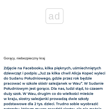
ad
Gorący, niebezpieczny kraj
Zdjęcie na Facebooku, kilka pięknych, uśmiechniętych
dziewcząt i podpis: „Już za kilka chwil Alicja Kopeć wyleci
do Sudanu Południowego, gdzie przez rok będzie
pracować w szkole sióstr salezjanek w Wau”. W Sudanie
Południowym jest gorąco. Dla nas, ludzi stąd, to czasem
duży szok. W Wau, drugim co do wielkości mieście
w kraju, siostry salezjanki prowadzą dwie szkoły
podstawowe dla 2 tys. dzieci. Trudno sobie wyobrazić
potrzeby, którym muszą zaradzić siostry, ale nie zrażają