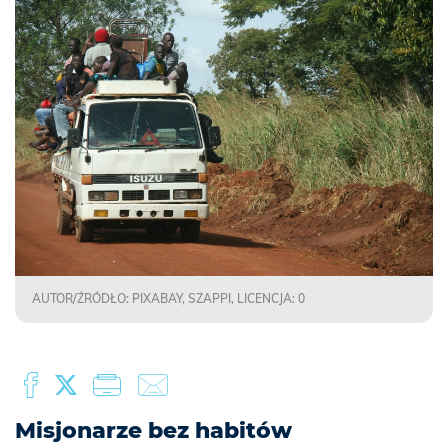
AUTOR/ŹRÓDŁO: PIXABAY, SZAPPI, LICENCJA: 0
Misjonarze bez habitów