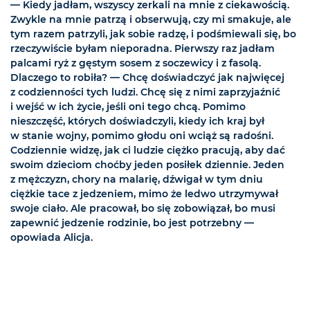
— Kiedy jadłam, wszyscy zerkali na mnie z ciekawością.
Zwykle na mnie patrzą i obserwują, czy mi smakuje, ale
tym razem patrzyli, jak sobie radzę, i podśmiewali się, bo
rzeczywiście byłam nieporadna. Pierwszy raz jadłam
palcami ryż z gęstym sosem z soczewicy i z fasolą.
Dlaczego to robiła? — Chcę doświadczyć jak najwięcej
z codzienności tych ludzi. Chcę się z nimi zaprzyjaźnić
i wejść w ich życie, jeśli oni tego chcą. Pomimo
nieszczęść, których doświadczyli, kiedy ich kraj był
w stanie wojny, pomimo głodu oni wciąż są radośni.
Codziennie widzę, jak ci ludzie ciężko pracują, aby dać
swoim dzieciom choćby jeden posiłek dziennie. Jeden
z mężczyzn, chory na malarię, dźwigał w tym dniu
ciężkie tace z jedzeniem, mimo że ledwo utrzymywał
swoje ciało. Ale pracował, bo się zobowiązał, bo musi
zapewnić jedzenie rodzinie, bo jest potrzebny —
opowiada Alicja.