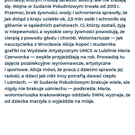
się. Wojna w Sudanie Południowym trwała od 2013 r.
Przemoc, brak żywności, wody i schronienia sprawiły, że
jak dotąd z kraju uciekło ok. 2,5 mln osób i schroniło się
głównie w sąsiednich państwach. Ci, którzy zostali, żyją
w niepewności, a wysokie ceny żywności powodują, że
cierpią z powodu głodu i chorób. Wolontariusze — jak
nauczycielka z Wrocławia Alicja Kopeć i studentka
grafiki na Wydziale Artystycznym UMCS w Lublinie Maria
Czerwonka — zwykle przyjeżdżają na rok. Prowadzą tu
zajęcia pozalekcyjne: wyrównawcze, artystyczne
i sportowe. Alicja mówi, że praca z dziećmi sprawia jej
radość, a dzieci jak nikt inny potrafią dawać ciepło
i uśmiech. — W Sudanie Południowym brakuje wiele, ale
nigdy nie brakuje uśmiechu — podkreśla. Maria,
wolontariuszka krakowskiego oddziału SWM, wyznaje, że
od dziecka marzyła o wyjeździe na misje.