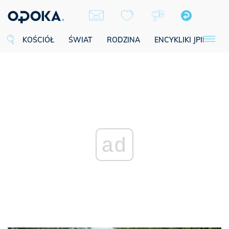
KOŚCIÓŁ
ŚWIAT
RODZINA
ENCYKLIKI JPII
SE
ad