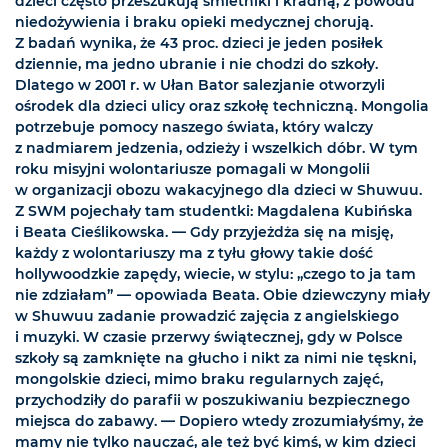
dzieci często przeszukują śmietniki i kradną, z powodu
niedożywienia i braku opieki medycznej chorują.
Z badań wynika, że 43 proc. dzieci je jeden posiłek
dziennie, ma jedno ubranie i nie chodzi do szkoły.
Dlatego w 2001 r. w Ułan Bator salezjanie otworzyli
ośrodek dla dzieci ulicy oraz szkołę techniczną. Mongolia
potrzebuje pomocy naszego świata, który walczy
z nadmiarem jedzenia, odzieży i wszelkich dóbr. W tym
roku misyjni wolontariusze pomagali w Mongolii
w organizacji obozu wakacyjnego dla dzieci w Shuwuu.
Z SWM pojechały tam studentki: Magdalena Kubińska
i Beata Cieślikowska. — Gdy przyjeżdża się na misję,
każdy z wolontariuszy ma z tyłu głowy takie dość
hollywoodzkie zapędy, wiecie, w stylu: „czego to ja tam
nie zdziałam” — opowiada Beata. Obie dziewczyny miały
w Shuwuu zadanie prowadzić zajęcia z angielskiego
i muzyki. W czasie przerwy świątecznej, gdy w Polsce
szkoły są zamknięte na głucho i nikt za nimi nie tęskni,
mongolskie dzieci, mimo braku regularnych zajęć,
przychodziły do parafii w poszukiwaniu bezpiecznego
miejsca do zabawy. — Dopiero wtedy zrozumiałyśmy, że
mamy nie tylko nauczać, ale też być kimś, w kim dzieci