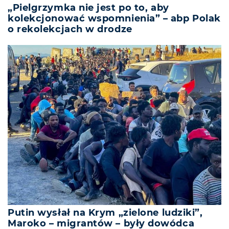
„Pielgrzymka nie jest po to, aby
kolekcjonować wspomnienia” – abp Polak
o rekolekcjach w drodze
Putin wysłał na Krym „zielone ludziki”,
Maroko – migrantów – były dowódca