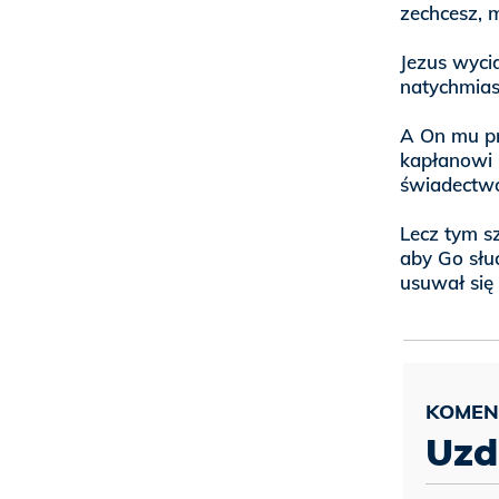
zechcesz, 
Jezus wycią
natychmiast
A On mu pr
kapłanowi i
świadectwo
Lecz tym sz
aby Go słu
usuwał się 
Uzd