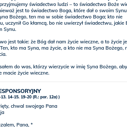
li przyjmujemy świadectwo ludzi – to świadectwo Boże wi
nieważ jest to świadectwo Boga, które dał o swoim Synu
yna Bożego, ten ma w sobie świadectwo Boga; kto nie
u, uczynił Go kłamcą, bo nie uwierzył świadectwu, jakie
m Synu.
o jest takie: że Bóg dał nam życie wieczne, a to życie j
 Ten, kto ma Syna, ma życie, a kto nie ma Syna Bożego, n
cia.
sałem do was, którzy wierzycie w imię Syna Bożego, aby
że macie życie wieczne.
ESPONSORYJNY
13. 14-15. 19-20 (R.: por. 12a)
więty, chwal swojego Pana
uja
uzalem, Pana, *