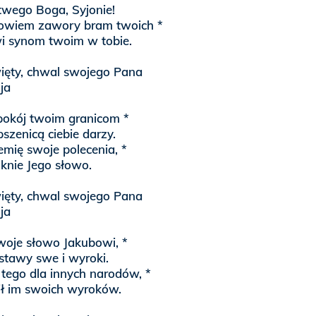
twego Boga, Syjonie!
owiem zawory bram twoich *
wi synom twoim w tobie.
więty, chwal swojego Pana
uja
okój twoim granicom *
szenicą ciebie darzy.
emię swoje polecenia, *
knie Jego słowo.
więty, chwal swojego Pana
uja
woje słowo Jakubowi, *
ustawy swe i wyroki.
 tego dla innych narodów, *
ił im swoich wyroków.