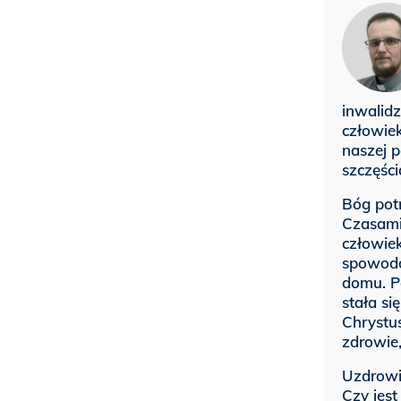
inwalidz
człowiek
naszej p
szczęści
Bóg pot
Czasami
człowiek
spowodo
domu. P
stała si
Chrystus
zdrowie
Uzdrowi
Czy jes