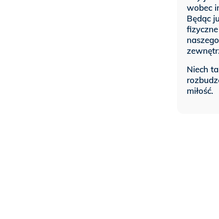
wobec in
Będąc ju
fizyczn
naszego 
zewnętr
Niech ta
rozbudz
miłość.