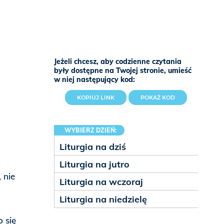
Jeżeli chcesz, aby codzienne czytania
były dostępne na Twojej stronie, umieść
w niej następujący kod:
KOPIUJ LINK
POKAŻ KOD
WYBIERZ DZIEŃ:
Liturgia na dziś
Liturgia na jutro
 nie
Liturgia na wczoraj
Liturgia na niedzielę
 się