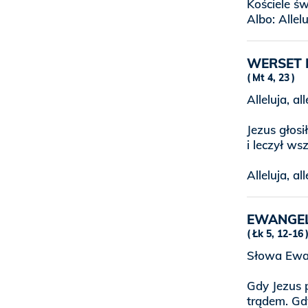
Kościele ś
Albo: Allel
WERSET 
Mt 4, 23
Alleluja, all
Jezus głosi
i leczył ws
Alleluja, all
EWANGE
Łk 5, 12-16
Słowa Ewan
Gdy Jezus 
trądem. Gdy