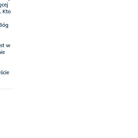
ęcej
. Kto
 Bóg
est w
ie
ście