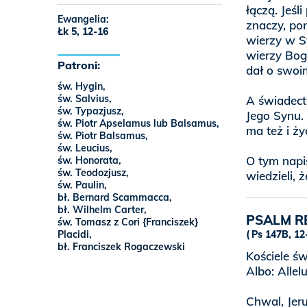
łączą. Jeś
Ewangelia:
znaczy, po
Łk 5, 12-16
wierzy w S
wierzy Bog
Patroni:
dał o swoi
św. Hygin,
św. Salvius,
A świadectw
św. Typazjusz,
Jego Synu.
św. Piotr Apselamus lub Balsamus,
ma też i ży
św. Piotr Balsamus,
św. Leucius,
O tym napi
św. Honorata,
św. Teodozjusz
,
wiedzieli, 
św. Paulin,
bł. Bernard Scammacca,
bł. Wilhelm Carter,
PSALM R
św. Tomasz z Cori {Franciszek}
Placidi
,
Ps 147B, 12-
bł. Franciszek Rogaczewski
Kościele ś
Albo: Allel
Chwal, Jer