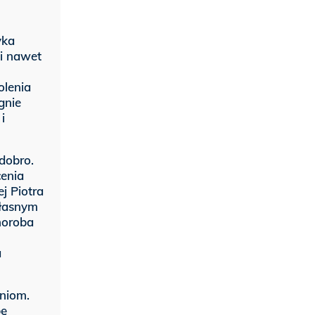
yka
i nawet
olenia
gnie
i
dobro.
cenia
j Piotra
własnym
horoba
a
zniom.
bę