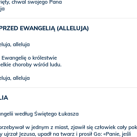
więty, chwal swojego Pana
uja
PRZED EWANGELIĄ (ALLELUJA)
eluja, alleluja
ł Ewangelię o królestwie
zelkie choroby wśród ludu.
eluja, alleluja
LIA
gelii według Świętego Łukasza
przebywał w jednym z miast, zjawił się człowiek cały pok
 ujrzał Jezusa, upadł na twarz i prosił Go: «Panie, jeśli