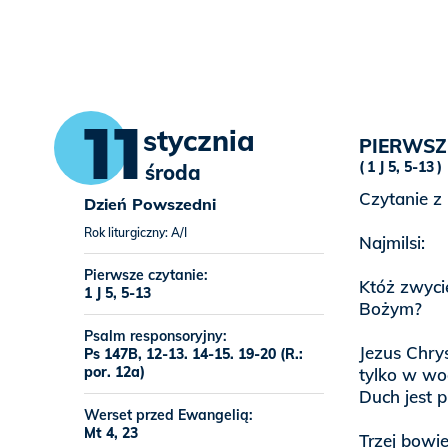
11
stycznia
PIERWSZ
1 J 5, 5-13
środa
Czytanie z
Dzień Powszedni
Rok liturgiczny: A/I
Najmilsi:
Pierwsze czytanie:
Któż zwycię
1 J 5, 5-13
Bożym?
Psalm responsoryjny:
Jezus Chrys
Ps 147B, 12-13. 14-15. 19-20 (R.:
por. 12a)
tylko w wo
Duch jest 
Werset przed Ewangelią:
Mt 4, 23
Trzej bowie