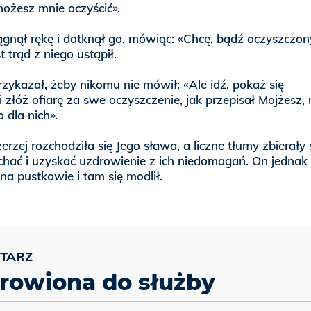
możesz mnie oczyścić».
gnął rękę i dotknął go, mówiąc: «Chcę, bądź oczyszczony
 trąd z niego ustąpił.
zykazał, żeby nikomu nie mówił: «Ale idź, pokaż się
 złóż ofiarę za swe oczyszczenie, jak przepisał Mojżesz,
 dla nich».
erzej rozchodziła się Jego sława, a liczne tłumy zbierały s
chać i uzyskać uzdrowienie z ich niedomagań. On jednak
na pustkowie i tam się modlił.
rowiona do służby