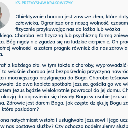
KS. PRZEMYSŁAW KRAKOWCZYK
Obiektywnie choroba jest zawsze złem, które dot
człowieka. Ogranicza ona naszą wolność, czasam
fizycznie przykuwając nas do łóżka lub wózka
kiego. Choroba jest fizyczną lub psychiczną formą zniew
a. Bóg nigdy nie zgadza się na ludzkie cierpienie. On pra
ełnej wolności, a zatem pragnie również dla nas zdrowia 
a.
rafi z każdego zła, w tym także z choroby, wyprowadzić 
 to właśnie choroba jest bezpośrednią przyczyną nawró
a i mocniejszego przylgnięcia do Boga. Choroba teściowe
wała, że owa kobieta spotkała Jezusa, gościła go we 
otem Jezus będzie wielokrotnie powracał do jej domu. C
ę okazją do objawienia się chwały Boga w osobie Jezusa
a. Zdrowie jest darem Boga. Jak często dziękuję Bogu z
, które posiadam?
ona natychmiast wstała i usługiwała Jezusowi i jego uc
t w nas postawa służby? Czy ochoczo podejmujemy służ