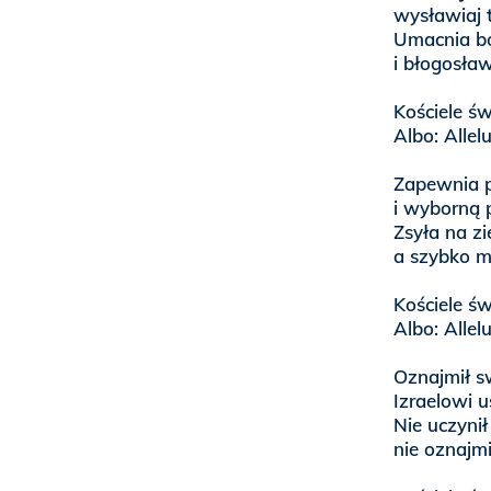
wysławiaj 
Umacnia b
i błogosła
Kościele ś
Albo: Allel
Zapewnia p
i wyborną p
Zsyła na zi
a szybko m
Kościele ś
Albo: Allel
Oznajmił s
Izraelowi 
Nie uczynił
nie oznajm