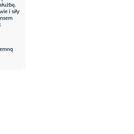
służbę.
e i siły
ensem
k
jemną