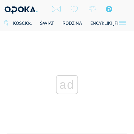
KOŚCIÓŁ
ŚWIAT
RODZINA
ENCYKLIKI JPII
SE
ad