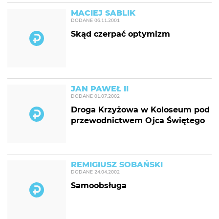
MACIEJ SABLIK
DODANE
06.11.2001
Skąd czerpać optymizm
JAN PAWEŁ II
DODANE
01.07.2002
Droga Krzyżowa w Koloseum pod
przewodnictwem Ojca Świętego
REMIGIUSZ SOBAŃSKI
DODANE
24.04.2002
Samoobsługa