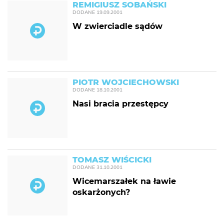
REMIGIUSZ SOBAŃSKI
DODANE
19.09.2001
W zwierciadle sądów
PIOTR WOJCIECHOWSKI
DODANE
18.10.2001
Nasi bracia przestępcy
TOMASZ WIŚCICKI
DODANE
31.10.2001
Wicemarszałek na ławie
oskarżonych?