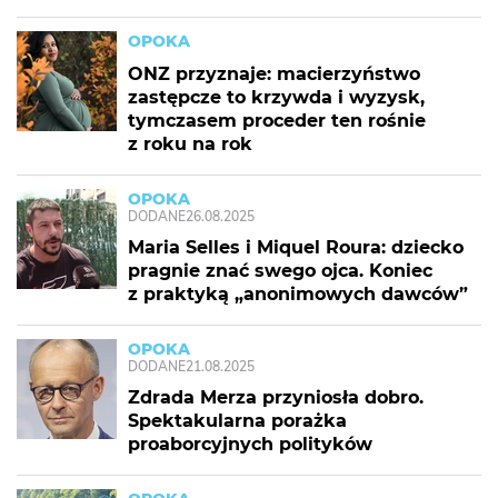
OPOKA
ONZ przyznaje: macierzyństwo
zastępcze to krzywda i wyzysk,
tymczasem proceder ten rośnie
z roku na rok
OPOKA
DODANE
26.08.2025
Maria Selles i Miquel Roura: dziecko
pragnie znać swego ojca. Koniec
z praktyką „anonimowych dawców”
OPOKA
DODANE
21.08.2025
Zdrada Merza przyniosła dobro.
Spektakularna porażka
proaborcyjnych polityków