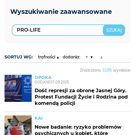
SORTUJ WG:
trafności
dodania:
▼
▲
Znaleziono
3195
wyników
OPOKA
DODANE
07.09.2025
Dość represji za obronę Jasnej Góry.
Protest Fundacji Życie i Rodzina pod
komendą policji
KAI
Nowe badanie: ryzyko problemów
psychicznych u kobiet, które