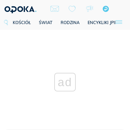
KOŚCIÓŁ
ŚWIAT
RODZINA
ENCYKLIKI JPII
SE
ad