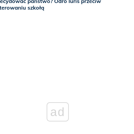
ecydować państwo? Odro Iuris przeciw
terowaniu szkołą
ad