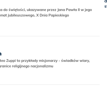
d
s
 do świętości, ukazywane przez Jana Pawła II w jego
temat jubileuszowego, X Dnia Papieskiego
a
eo Zuppi to przykłady misjonarzy - świadków wiary,
granice religijnego nacjonalizmu