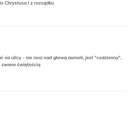
do Chrystusa i z rozsądku
 na ulicy - nie nosi nad głową aureoli, jest "codzienny",
" zwane świętością