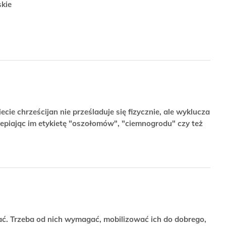
skie
ie chrześcijan nie prześladuje się fizycznie, ale wyklucza
ylepiając im etykietę "oszołomów", "ciemnogrodu" czy też
zać. Trzeba od nich wymagać, mobilizować ich do dobrego,