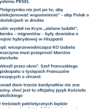
ystemu PESEL
Pielgrzymka nie jest po to, aby
olekcjonować wspomnienia” – abp Polak o
ekolekcjach w drodze
utin wysłał na Krym „zielone ludziki”,
aroko – migrantów – były dowódca o
ojnie hybrydowej w Hiszpanii
ąd: wiceprzewodnicząca KO Izabela
eszczyna musi przeprosić Marcina
archoła
Weszli przez okno”. Szef francuskiego
piskopatu o tysiącach Francuzów
roszących o chrzest
onad dwie trzecie kardynałów nie zna
aciny, choć jest to oficjalny język Kościoła
atolickiego
 treściach patriotycznych będzie