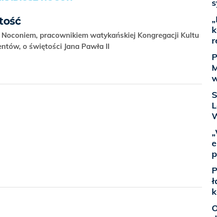
s
„
tość
k
Noconiem, pracownikiem watykańskiej Kongregacji Kultu
r
ntów, o świętości Jana Pawła II
P
M
w
S
L
W
„
e
p
P
ł
k
O