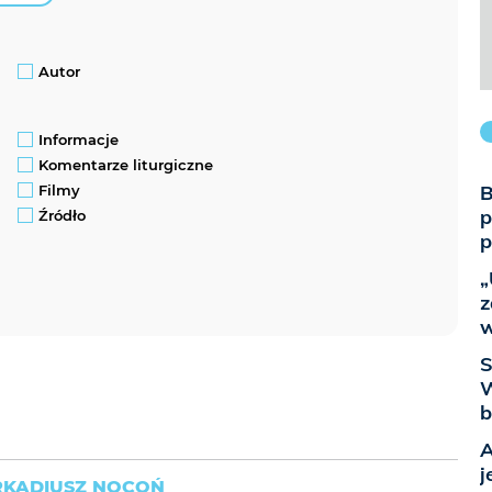
Autor
Informacje
Komentarze liturgiczne
B
Filmy
p
Źródło
p
„
z
w
S
W
b
A
j
RKADIUSZ NOCOŃ