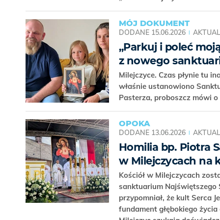
MÓJ DOKUMENT
DODANE
15.06.2026
AKTUAL
„Parkuj i poleć moj
z nowego sanktuar
Milejczyce. Czas płynie tu i
właśnie ustanowiono Sanktu
Pasterza, proboszcz mówi o „
OPOKA
DODANE
13.06.2026
AKTUAL
Homilia bp. Piotra 
w Milejczycach na 
Kościół w Milejczycach zost
sanktuarium Najświętszego 
przypomniał, że kult Serca 
fundament głębokiego życia 