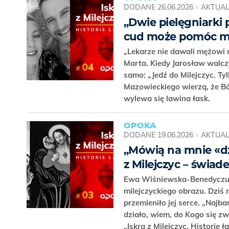
DODANE
26.06.2026
AKTUAL
„Dwie pielęgniarki 
cud może pomóc mę
„Lekarze nie dawali mężowi 
Marta. Kiedy Jarosław walczył
samo: „Jedź do Milejczyc. 
Mazowieckiego wierzą, że Bó
wylewa się lawina łask.
OPOKA
DODANE
19.06.2026
AKTUAL
„Mówią na mnie «dz
z Milejczyc – świa
Ewa Wiśniewska-Benedyczuk 
milejczyckiego obrazu. Dziś m
przemieniło jej serce. „Najba
działo, wiem, do Kogo się z
„Iskra z Milejczyc. Historie ł