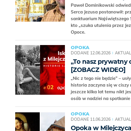
Paweł Dominikowski odwiedzi
Serca Jezusa postanowił: pr
sanktuarium Najświętszego 
kto „szuka utulenia przez Je
Opoce.
OPOKA
DODANE
12.06.2026
AKTUAL
„To nasz prywatny cu
[ZOBACZ WIDEO]
„Nic z tego nie będzie” – usł
historia zaczyna się w ciszy
jeszcze kilka lat temu nikt je
osób w nadziei na spotkanie
OPOKA
DODANE
11.06.2026
AKTUAL
Opoka w Milejczyca