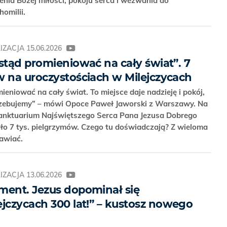
enia Bożej miłości, pokoju serca i wezwania do
homilii.
IZACJA
15.06.2026
stąd promieniować na cały świat”. 7
w na uroczystościach w Milejczycach
ieniować na cały świat. To miejsce daje nadzieję i pokój,
trzebujemy” – mówi Opoce Paweł Jaworski z Warszawy. Na
anktuarium Najświętszego Serca Pana Jezusa Dobrego
yło 7 tys. pielgrzymów. Czego tu doświadczają? Z wieloma
mawiać.
IZACJA
13.06.2026
ment. Jezus dopominał się
ejczycach 300 lat!” – kustosz nowego