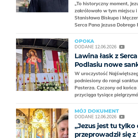
„To historyczny moment, Jezu
zakrólowało w tym miejscu i
Stanisława Biskupa i Męcze
Serca Pana Jezusa Dobrego
OPOKA
DODANE
12.06.2026
Lawina łask z Serc
Podlasiu nowe sank
W uroczystość Najświętszego
podniesiony do rangi sankt
Pasterza. Czczony od końca X
przyciąga tysiące pielgrzymó
MÓJ DOKUMENT
DODANE
12.06.2026
„Jezus jest tu tylk
przeprowadził się 