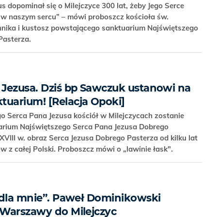
s dopominał się o Milejczyce 300 lat, żeby Jego Serce
 w naszym sercu” – mówi proboszcz kościoła św.
nnika i kustosz powstającego sanktuarium Najświętszego
 Pasterza.
a Jezusa. Dziś bp Sawczuk ustanowi na
tuarium! [Relacja Opoki]
 Serca Pana Jezusa kościół w Milejczycach zostanie
uarium Najświętszego Serca Pana Jezusa Dobrego
VIII w. obraz Serca Jezusa Dobrego Pasterza od kilku lat
w z całej Polski. Proboszcz mówi o „lawinie łask".
o dla mnie”. Paweł Dominikowski
z Warszawy do Milejczyc