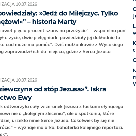
IZACJA
10.07.2026
O
powiedziały: »Jedź do Milejczyc. Tylko
J
żowi«” – historia Marty
L
nawet pięciu procent szans na przeżycie” – wspomina pani
w
 o życie, dwie pielęgniarki powiedziały jej dokładnie to
K
Tylko cud może mu pomóc”. Dziś małżonkowie z Wysokiego
c
g zaprowadził ich do miejsca, gdzie z Serca Jezusa
O
N
m
IZACJA
10.07.2026
W
iewczyna od stóp Jezusa»”. Iskra
dectwo Ewy
odtworzyła cały wizerunek Jezusa z łaskami słynącego
ówi nie o „kolejnym zleceniu”, ale o spotkaniu, które
rdziej urzekło mnie Serce Jezusa. Cokolwiek by się nie
wrócić” – wyznaje malarka, bohaterka kolejnego reportażu
ask”.