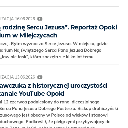
IZACJA
16.06.2026
ą rodzinę Sercu Jezusa”. Reportaż Opoki
ium w Milejczycach
naczej. Rytm wyznacza Serce Jezusa. W miejscu, gdzie
arium Najświętszego Serca Pana Jezusa Dobrego
lawinie łask”, która zaczęła się kilka lat temu.
IZACJA
13.06.2026
Sawczuka z historycznej uroczystości
kanale YouTube Opoki
ał 12 czerwca podniesiony do rangi diecezjalnego
Serca Pana Jezusa Dobrego Pasterza. Biskup drohiczyński
Jezusowego jest obecny w Polsce od wieków i stanowi
duchowego. Podkreślił, że pielgrzymi przybywający do