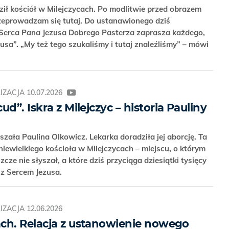
ł kościół w Milejczycach. Po modlitwie przed obrazem
zeprowadzam się tutaj. Do ustanawionego dziś
Serca Pana Jezusa Dobrego Pasterza zaprasza każdego,
zusa”. „My też tego szukaliśmy i tutaj znaleźliśmy” – mówi
IZACJA
10.07.2026
d”. Iskra z Milejczyc – historia Pauliny
yszała Paulina Olkowicz. Lekarka doradziła jej aborcję. Ta
 niewielkiego kościoła w Milejczycach – miejscu, o którym
szcze nie słyszał, a które dziś przyciąga dziesiątki tysięcy
 z Sercem Jezusa.
IZACJA
12.06.2026
ch. Relacja z ustanowienie nowego