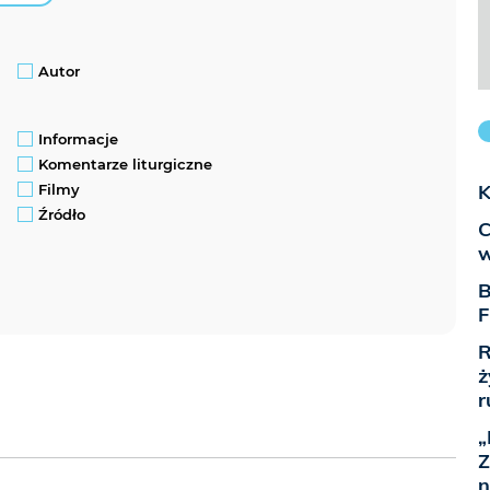
Autor
Informacje
Komentarze liturgiczne
K
Filmy
Źródło
C
w
B
F
R
ż
r
„
Z
n