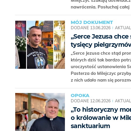
Milejczyc szukają doświadcz
nawrócenia. Posłuchaj całej 
MÓJ DOKUMENT
DODANE
13.06.2026
AKTUAL
„Serce Jezusa chce 
tysięcy pielgrzymó
„Serce Jezusa chce stąd prom
których dziś tak bardzo po
uroczystość ustanowienia S
Pasterza do Milejczyc przyb
z nich udało nam się poroz
OPOKA
DODANE
12.06.2026
AKTUAL
„To historyczny mo
o królowanie w Mil
sanktuarium