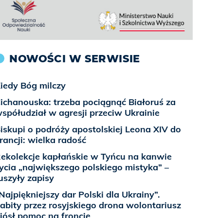
NOWOŚCI W SERWISIE
iedy Bóg milczy
ichanouska: trzeba pociągnąć Białoruś za
spółudział w agresji przeciw Ukrainie
iskupi o podróży apostolskiej Leona XIV do
rancji: wielka radość
ekolekcje kapłańskie w Tyńcu na kanwie
ycia „największego polskiego mistyka” –
uszyły zapisy
Najpiękniejszy dar Polski dla Ukrainy”.
abity przez rosyjskiego drona wolontariusz
iósł pomoc na froncie