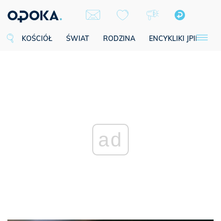
KOŚCIÓŁ
ŚWIAT
RODZINA
ENCYKLIKI JPII
SE
ad