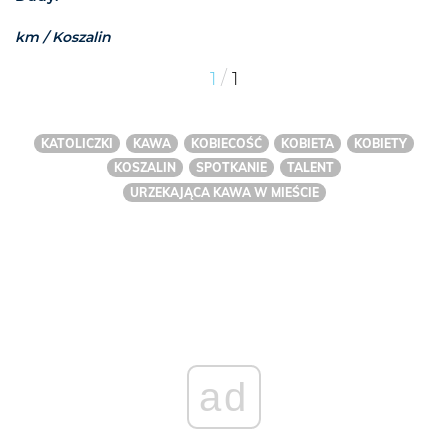
km / Koszalin
/
1
1
KATOLICZKI
KAWA
KOBIECOŚĆ
KOBIETA
KOBIETY
KOSZALIN
SPOTKANIE
TALENT
URZEKAJĄCA KAWA W MIEŚCIE
ad