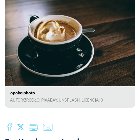
opoka.photo
AUTOR/ŹRÓDŁO: PIXABAY, UNSPLASH, LICENCJA: 0