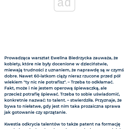
ad
Prowadząca warsztat Ewelina Biedrzycka zauważa, że
kobiety, które nie były docenione w dzieciństwie,
miewają trudności z uznaniem, że naprawdę są w czymś
dobre. Nawet 60-latkom ciąży nieraz rzucone przed pół
wiekiem "ty nic nie potrafisz". – Trzeba to odkłamać.
Fakt, może i nie jestem operową śpiewaczką, ale
przecież potrafię śpiewać. Trzeba to sobie uświadomić,
konkretnie nazwać: to talent. – stwierdziła. Przyznaje, że
bywa to niełatwe, gdy jest nim taka prozaiczna sprawa
jak gotowanie czy sprzątanie.
Kwestia odkrycia talentów to także patent na formację