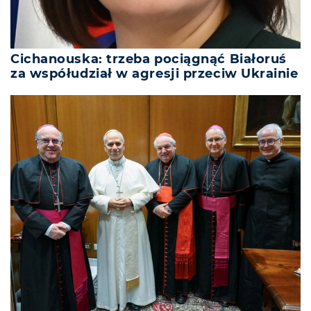
Cichanouska: trzeba pociągnąć Białoruś
za współudział w agresji przeciw Ukrainie