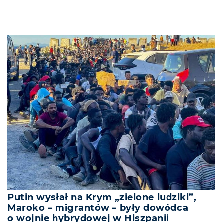
Putin wysłał na Krym „zielone ludziki”,
Maroko – migrantów – były dowódca
o wojnie hybrydowej w Hiszpanii