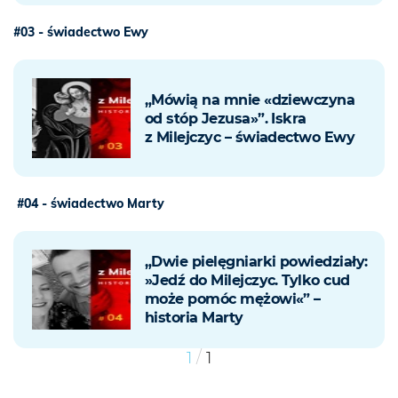
#03 - świadectwo Ewy
„Mówią na mnie «dziewczyna
od stóp Jezusa»”. Iskra
z Milejczyc – świadectwo Ewy
#04 - świadectwo Marty
„Dwie pielęgniarki powiedziały:
»Jedź do Milejczyc. Tylko cud
może pomóc mężowi«” –
historia Marty
/
1
1