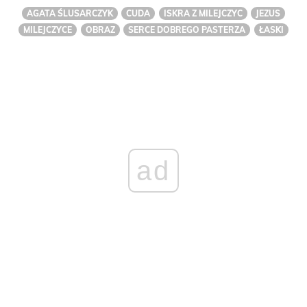
AGATA ŚLUSARCZYK
CUDA
ISKRA Z MILEJCZYC
JEZUS
MILEJCZYCE
OBRAZ
SERCE DOBREGO PASTERZA
ŁASKI
ad