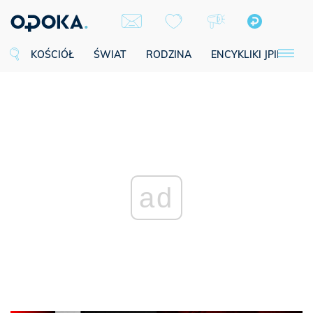
KOŚCIÓŁ
ŚWIAT
RODZINA
ENCYKLIKI JPII
SE
ad