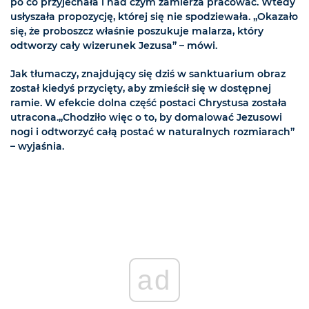
po co przyjechała i nad czym zamierza pracować. Wtedy
usłyszała propozycję, której się nie spodziewała. „Okazało
się, że proboszcz właśnie poszukuje malarza, który
odtworzy cały wizerunek Jezusa” – mówi.
Jak tłumaczy, znajdujący się dziś w sanktuarium obraz
został kiedyś przycięty, aby zmieścił się w dostępnej
ramie. W efekcie dolna część postaci Chrystusa została
utracona.„Chodziło więc o to, by domalować Jezusowi
nogi i odtworzyć całą postać w naturalnych rozmiarach”
– wyjaśnia.
ad