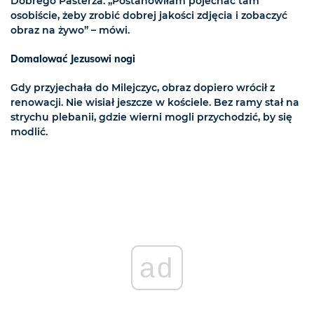
Dobrego Pasterza. „Postanowiłam pojechać tam
osobiście, żeby zrobić dobrej jakości zdjęcia i zobaczyć
obraz na żywo” – mówi.
Domalować Jezusowi nogi
Gdy przyjechała do Milejczyc, obraz dopiero wrócił z
renowacji. Nie wisiał jeszcze w kościele. Bez ramy stał na
strychu plebanii, gdzie wierni mogli przychodzić, by się
modlić.
ad