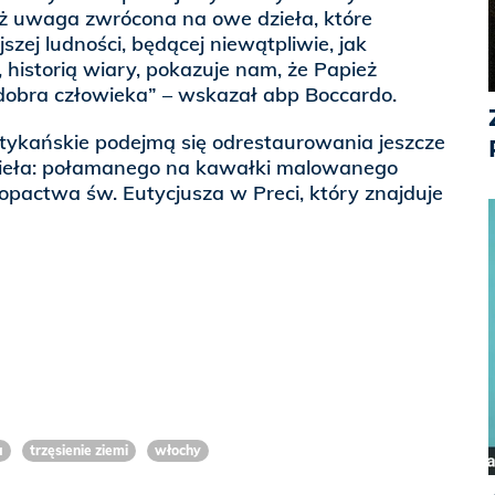
eż uwaga zwrócona na owe dzieła, które
jszej ludności, będącej niewątpliwie, jak
 historią wiary, pokazuje nam, że Papież
dobra człowieka” – wskazał abp Boccardo.
kańskie podejmą się odrestaurowania jeszcze
zieła: połamanego na kawałki malowanego
z opactwa św. Eutycjusza w Preci, który znajduje
a
trzęsienie ziemi
włochy