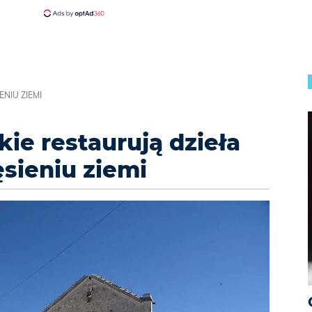
NIU ZIEMI
e restaurują dzieła
ęsieniu ziemi