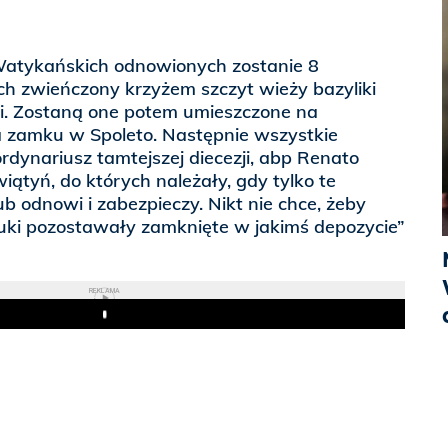
Watykańskich odnowionych zostanie 8
ch zwieńczony krzyżem szczyt wieży bazyliki
i. Zostaną one potem umieszczone na
a zamku w Spoleto. Następnie wszystkie
 ordynariusz tamtejszej diecezji, abp Renato
iątyń, do których należały, gdy tylko te
ub odnowi i zabezpieczy. Nikt nie chce, żeby
tuki pozostawały zamknięte w jakimś depozycie”
REKLAMA
Play