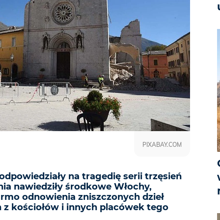
PIXABAY.COM
powiedziały na tragedię serii trzęsień
pnia nawiedziły środkowe Włochy,
armo odnowienia zniszczonych dzieł
 z kościołów i innych placówek tego