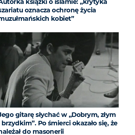
Autorka książki o islamie: „krytyka
szariatu oznacza ochronę życia
muzułmańskich kobiet”
Jego gitarę słychać w „Dobrym, złym
i brzydkim”. Po śmierci okazało się, że
należał do masonerii