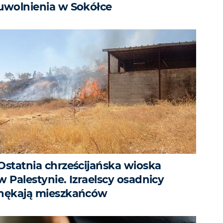
uwolnienia w Sokółce
Ostatnia chrześcijańska wioska
w Palestynie. Izraelscy osadnicy
nękają mieszkańców