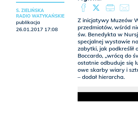
S. ZIELIŃSKA
RADIO WATYKAŃSKIE
Z inicjatywy Muzeów 
publikacja
przedmiotów, wśród ni
26.01.2017 17:08
św. Benedykta w Nursj
specjalnej wystawie n
zabytki, jak podkreślił
Boccardo, „wrócą do św
ostatnie odbuduje się l
owe skarby wiary i sz
– dodał hierarcha.