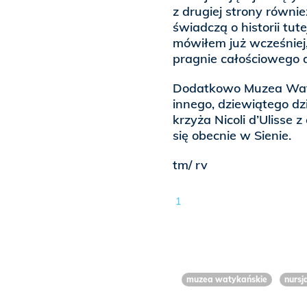
z drugiej strony równi
świadczą o historii tute
mówiłem już wcześniej,
pragnie całościowego 
Dodatkowo Muzea Waty
innego, dziewiątego d
krzyża Nicoli d’Ulisse 
się obecnie w Sienie.
tm/ rv
1
muzea watykańskie
nursj