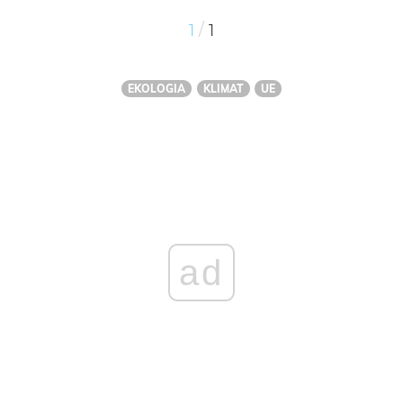
/
1
1
EKOLOGIA
KLIMAT
UE
ad