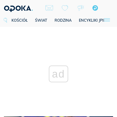
KOŚCIÓŁ
ŚWIAT
RODZINA
ENCYKLIKI JPII
SE
ad