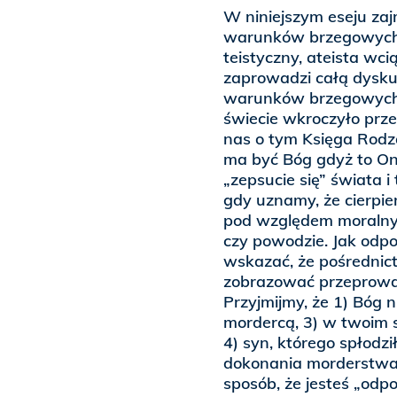
W niniejszym eseju za
warunków brzegowych.
teistyczny, ateista wc
zaprowadzi całą dyskus
warunków brzegowych. N
świecie wkroczyło prze
nas o tym Księga Rodzaj
ma być Bóg gdyż to On
„zepsucie się” świata 
gdy uznamy, że cierpie
pod względem moralnym
czy powodzie. Jak odp
wskazać, że pośredni
zobrazować przeprowa
Przyjmijmy, że 1) Bóg ni
mordercą, 3) w twoim 
4) syn, którego spłodzi
dokonania morderstwa. 
sposób, że jesteś „od