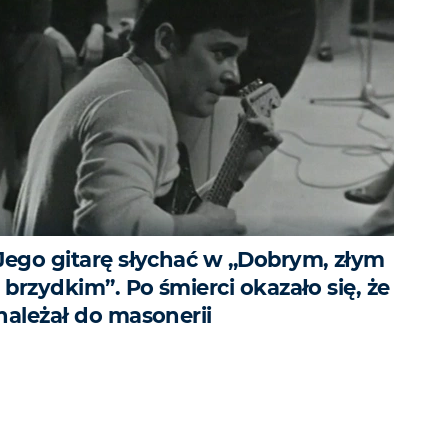
Jego gitarę słychać w „Dobrym, złym
i brzydkim”. Po śmierci okazało się, że
należał do masonerii