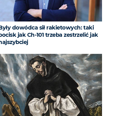
Były dowódca sił rakietowych: taki
pocisk jak Ch-101 trzeba zestrzelić jak
najszybciej