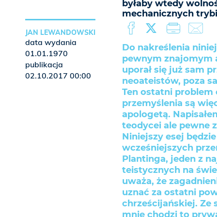
byłaby wtedy wolnoś
mechanicznych tryb
JAN LEWANDOWSKI
data wydania
Do nakreślenia ninie
01.01.1970
pewnym znajomym ap
publikacja
uporał się już sam p
02.10.2017 00:00
neoateistów, poza s
Ten ostatni problem 
przemyślenia są wi
apologetą. Napisałe
teodycei ale pewne 
Niniejszy esej będzi
wcześniejszych prze
Plantinga, jeden z 
teistycznych na świec
uważa, że zagadnieni
uznać za ostatni po
chrześcijańskiej. Ze
mnie chodzi to prywa