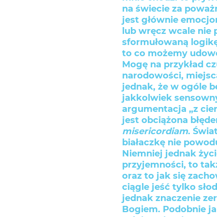
na świecie za poważ
jest głównie emocjon
lub wręcz wcale nie 
sformułowaną logikę
to co możemy udowod
Mogę na przykład czu
narodowości, miejsc
jednak, że w ogóle 
jakkolwiek sensowny
argumentacja „z cier
jest obciążona błę
misericordiam
. Świa
białaczkę nie powodu
Niemniej jednak życi
przyjemności, to ta
oraz to jak się zach
ciągle jeść tylko sł
jednak znaczenie zer
Bogiem. Podobnie ja