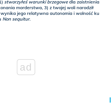
1)
stworzyłeś warunki brzegowe
dla zaistnienia
konania morderstwa, 3) z twojej woli narodził
oli wynika jego relatywna autonomia i wolność ku
tu
Non sequitur
.
ad