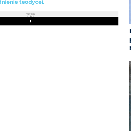
nienie teodycei.
REKLAMA
Play