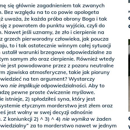
jmę się głównie zagadnieniem tak zwanych
 Bez względu na to co powie apologeta
iąż uważa, że każda próba obrony Boga i tak
ję z powrotem do punktu wyjścia, czyli do
awet jeśli uznamy, że zło i cierpienie na
z grzech pierworodny człowieka, jak poucza
u, to i tak ostatecznie winnym całej sytuacji
 ustalił warunki brzegowe odpowiedzialne za
i tym samym zło oraz cierpienie. Również wtedy
nie jest powodowane przez z pozoru neutralne
 zjawiska atmosferyczne, takie jak pioruny
owiedzieć na ten argument? Wystarczy
ctwo
nie implikuje
odpowiedzialności. Aby to
dzę pewne proste ćwiczenie myślowe.
e istnieje, 2) spłodziłeś syna, który jest
systemie etycznym morderstwo jest złem oraz
łeś jest wolny w swej decyzji odnośnie
Z koniunkcji 2) ^ 3) ^ 4)
nie wynika
w żaden
powiedzialny” za to morderstwo nawet w jednym