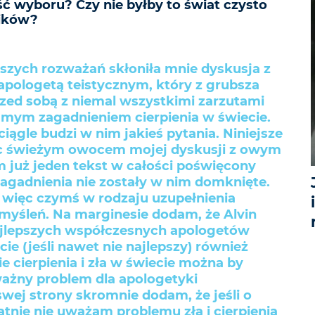
ć wyboru? Czy nie byłby to świat czysto
ików?
jszych rozważań skłoniła mnie dyskusja z
ologetą teistycznym, który z grubsza
rzed sobą z niemal wszystkimi zarzutami
amym zagadnieniem cierpienia w świecie.
ciągle budzi w nim jakieś pytania. Niniejsze
ęc świeżym owocem mojej dyskusji z owym
m już jeden tekst w całości poświęcony
zagadnienia nie zostały w nim domknięte.
e więc czymś w rodzaju uzupełnienia
myśleń. Na marginesie dodam, że Alvin
najlepszych współczesnych apologetów
ie (jeśli nawet nie najlepszy) również
e cierpienia i zła w świecie można by
ważny problem dla apologetyki
 swej strony skromnie dodam, że jeśli o
tnie nie uważam problemu zła i cierpienia