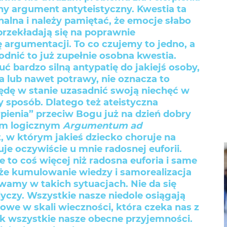
ny argument antyteistyczny. Kwestia ta
alna i należy pamiętać, że emocje słabo
przekładają się na poprawnie
 argumentacji. To co czujemy to jedno, a
nić to już zupełnie osobna kwestia.
ć bardzo silną antypatię do jakiejś osoby,
a lub nawet potrawy, nie oznacza to
będę w stanie uzasadnić swoją niechęć w
 sposób. Dlatego też ateistyczna
pienia” przeciw Bogu już na dzień dobry
dem logicznym
Argumentum ad
t, w którym jakieś dziecko choruje na
je oczywiście u mnie radosnej euforii.
e to coś więcej niż radosna euforia i same
kże kumulowanie wiedzy i samorealizacja
owamy w takich sytuacjach. Nie da się
odyczy. Wszystkie nasze niedole osiągają
owe w skali wieczności, która czeka nas z
k wszystkie nasze obecne przyjemności.