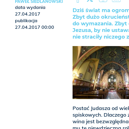
PAWEŁ SIEDLANOWSKI
data wydania
Dziś świat ma ogrom
27.04.2017
Zbyt dużo okrucieńst
publikacja
do wymazania. Zbyt d
27.04.2017 00:00
Jezusa, by nie ustaw
nie straciły niczego 
Postać Judasza od wie
spiskowych. Dlaczego z
wina jest bezwzględna
mu tę niewdzięczną rol