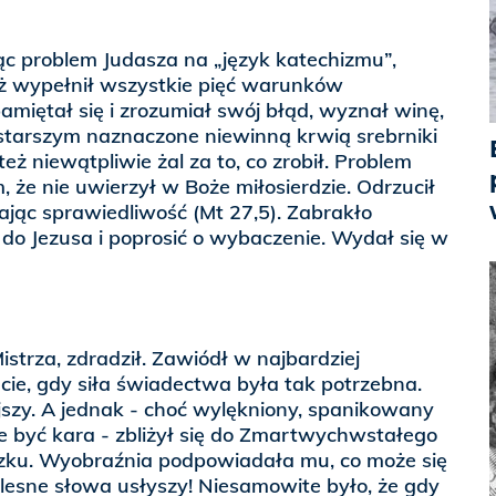
ąc problem Judasza na „język katechizmu”,
iż wypełnił wszystkie pięć warunków
miętał się i zrozumiał swój błąd, wyznał winę,
starszym naznaczone niewinną krwią srebrniki
też niewątpliwie żal za to, co zrobił. Problem
, że nie uwierzył w Boże miłosierdzie. Odrzucił
ając sprawiedliwość (Mt 27,5). Zabrakło
ę do Jezusa i poprosić o wybaczenie. Wydał się w
Mistrza, zdradził. Zawiódł w najbardziej
e, gdy siła świadectwa była tak potrzebna.
ejszy. A jednak - choć wylękniony, spanikowany
e być kara - zbliżył się do Zmartwychwstałego
udzku. Wyobraźnia podpowiadała mu, co może się
lesne słowa usłyszy! Niesamowite było, że gdy