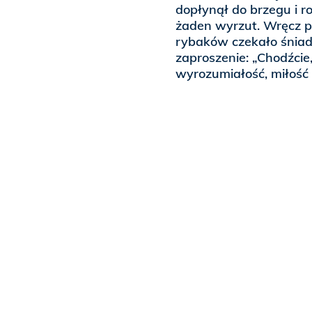
dopłynął do brzegu i r
żaden wyrzut. Wręcz pr
rybaków czekało śniadan
zaproszenie: „Chodźcie, 
wyrozumiałość, miłość i