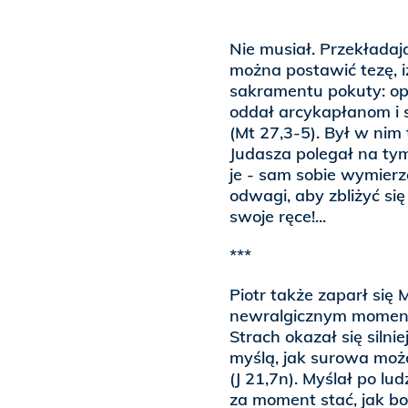
Nie musiał. Przekładaj
można postawić tezę, 
sakramentu pokuty: opa
oddał arcykapłanom i 
(Mt 27,3-5). Był w nim 
Judasza polegał na tym
je - sam sobie wymierz
odwagi, aby zbliżyć si
swoje ręce!...
***
Piotr także zaparł się 
newralgicznym momenci
Strach okazał się silni
myślą, jak surowa moż
(J 21,7n). Myślał po l
za moment stać, jak bo