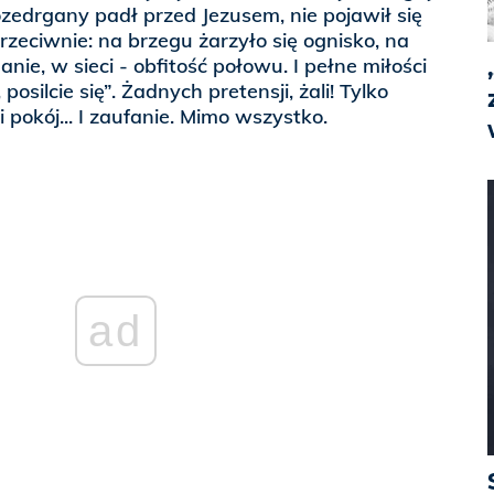
ozedrgany padł przed Jezusem, nie pojawił się
zeciwnie: na brzegu żarzyło się ognisko, na
ie, w sieci - obfitość połowu. I pełne miłości
posilcie się”. Żadnych pretensji, żali! Tylko
 pokój... I zaufanie. Mimo wszystko.
ad