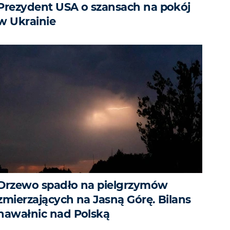
Prezydent USA o szansach na pokój
w Ukrainie
Drzewo spadło na pielgrzymów
zmierzających na Jasną Górę. Bilans
nawałnic nad Polską