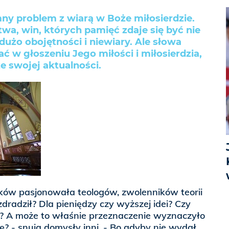
ny problem z wiarą w Boże miłosierdzie.
wa, win, których pamięć zdaje się być nie
użo obojętności i niewiary. Ale słowa
ać w głoszeniu Jego miłości i miłosierdzia,
ze swojej aktualności.
ków pasjonowała teologów, zwolenników teorii
dradził? Dla pieniędzy czy wyższej idei? Czy
? A może to właśnie przeznaczenie wyznaczyło
ę? - snują domysły inni. - Bo gdyby nie wydał