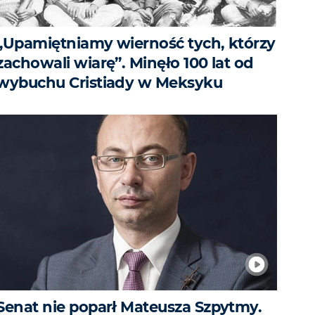
„Upamiętniamy wierność tych, którzy
zachowali wiarę”. Minęło 100 lat od
wybuchu Cristiady w Meksyku
Senat nie poparł Mateusza Szpytmy.