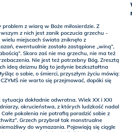
problem z wiarą w Boże miłosierdzie. Z
wszym z nich jest zanik poczucia grzechu -
 wielu miejscach świata zniknęło z
 kazań, ewentualnie zostało zastąpione „winą”,
abością”. Skoro zaś nie ma grzechu, nie ma też
rzebaczenia. Nie jest też potrzebny Bóg. Zresztą
ych ideą deizmu Bóg to jedynie bezkształtna
yśląc o sobie, o śmierci, przyszłym życiu mówią:
m CZYMŚ nie warto się przejmować, dopóki się
 sytuacja dokładnie odwrotna. Wiek XX i XXI
dniarzy, okrucieństwa, z których ludzkość nadal
 Całe pokolenia nie potrafią poradzić sobie z
hwitz”. Grzech przybrał tak monstrualne
 niemożliwy do wymazania. Pojawiają się ciągle