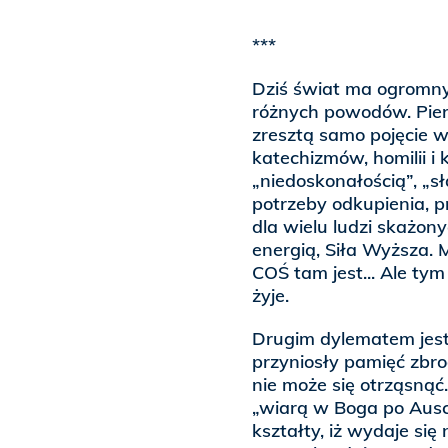
***
Dziś świat ma ogromny 
różnych powodów. Pier
zresztą samo pojęcie w
katechizmów, homilii i
„niedoskonałością”, „sł
potrzeby odkupienia, p
dla wielu ludzi skażon
energią, Siła Wyższa. M
COŚ tam jest... Ale ty
żyje.
Drugim dylematem jest
przyniosły pamięć zbro
nie może się otrząsnąć.
„wiarą w Boga po Ausc
kształty, iż wydaje się