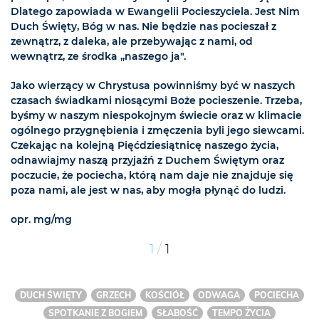
Dlatego zapowiada w Ewangelii Pocieszyciela. Jest Nim
Duch Święty, Bóg w nas. Nie będzie nas pocieszał z
zewnątrz, z daleka, ale przebywając z nami, od
wewnątrz, ze środka „naszego ja".
Jako wierzący w Chrystusa powinniśmy być w naszych
czasach świadkami niosącymi Boże pocieszenie. Trzeba,
byśmy w naszym niespokojnym świecie oraz w klimacie
ogólnego przygnębienia i zmęczenia byli jego siewcami.
Czekając na kolejną Pięćdziesiątnicę naszego życia,
odnawiajmy naszą przyjaźń z Duchem Świętym oraz
poczucie, że pociecha, którą nam daje nie znajduje się
poza nami, ale jest w nas, aby mogła płynąć do ludzi.
opr. mg/mg
/
1
1
DUCH ŚWIĘTY
GRZECH
KOŚCIÓŁ
ODWAGA
POCIECHA
SPOTKANIE Z BOGIEM
SŁABOŚĆ
TEMPO ŻYCIA