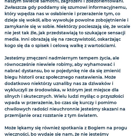
naszym świecie samotni, zagrożeni i zdezorientowani.
Zwłaszcza gdy poddamy się szumowi informacyjnemu,
który wpędza nas w osłabienie i przerażenie tym, co
dzieje się wokół, albo wywołuje powolne zobojętnienie i
zamykanie się w sobie. Niektórzy pocieszają się, że wcale
nie jest tak źle, jak przedstawiają to szukające sensacji
media. Inni obrażają się na rzeczywistość, oskarżając
kogo się da o spisek i celową walkę z wartościami.
Jesteśmy zmęczeni nadmiernym tempem życia, ale
równocześnie niewiele robimy, aby wyhamować i
nabrać dystansu, bo w pojedynkę nie da się zmienić
biegu historii oraz społecznego nastawienia. Może
dodatkowo niektórzy uznaliby nas za dziwaków i
wykluczyli ze środowiska, w którym jest miejsce dla
silnych i skutecznych. Wielu ludzi myśląc o przyszłości
wpada w przerażenie, bo czas się kurczy i pomimo
chwilowych radości nieuchronnie jesteśmy skazani na
przemijanie oraz rozstanie z tym światem.
Może lękamy się również spotkania z Bogiem na progu
wieczności, bo wydaje się nam, że nie jesteśmy