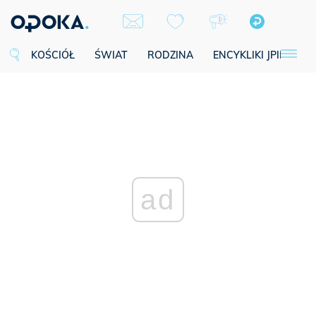
KOŚCIÓŁ
ŚWIAT
RODZINA
ENCYKLIKI JPII
SE
ad