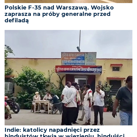
Polskie F-35 nad Warszawą. Wojsko
zaprasza na próby generalne przed
defiladą
Indie: katolicy napadnięci przez
hinduistów tkwią w więzieniu, hinduiści