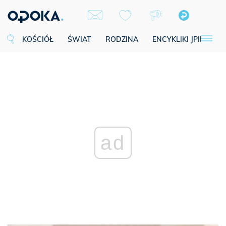
KOŚCIÓŁ
ŚWIAT
RODZINA
ENCYKLIKI JPII
SE
ad