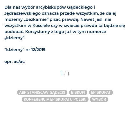
Dla nas wybór arcybiskupów Gądeckiego i
Jędraszewskiego oznacza przede wszystkim, że dalej
możemy „bezkarnie” pisać prawdę. Nawet jeśli nie
wszystkim w Kościele czy w świecie prawda ta będzie się
podobać. Korzystamy z tego już w tym numerze
„Idziemy”.
"Idziemy" nr 12/2019
opr. ac/ac
/
1
1
ABP STANISŁAW GĄDECKI
BISKUPI
EPISKOPAT
KONFERENCJA EPISKOPATU POLSKI
WYBÓR