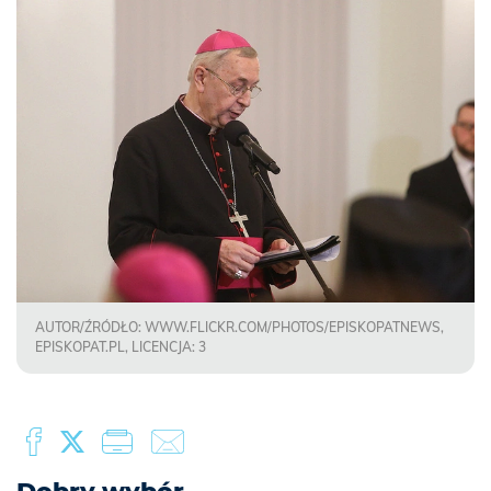
AUTOR/ŹRÓDŁO: WWW.FLICKR.COM/PHOTOS/EPISKOPATNEWS,
EPISKOPAT.PL, LICENCJA: 3