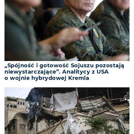
„Spójność i gotowość Sojuszu pozostają
niewystarczające”. Analitycy z USA
o wojnie hybrydowej Kremla