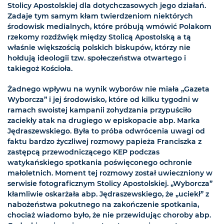
Stolicy Apostolskiej dla dotychczasowych jego działań.
Zadaje tym samym kłam twierdzeniom niektórych
środowisk medialnych, które próbują wmówić Polakom
rzekomy rozdźwięk między Stolicą Apostolską a tą
właśnie większością polskich biskupów, którzy nie
hołdują ideologii tzw. społeczeństwa otwartego i
takiegoż Kościoła.
Żadnego wpływu na wynik wyborów nie miała „Gazeta
Wyborcza” i jej środowisko, które od kilku tygodni w
ramach swoistej kampanii zohydzania przypuściło
zaciekły atak na drugiego w episkopacie abp. Marka
Jędraszewskiego. Była to próba odwrócenia uwagi od
faktu bardzo życzliwej rozmowy papieża Franciszka z
zastępcą przewodniczącego KEP podczas
watykańskiego spotkania poświęconego ochronie
małoletnich. Moment tej rozmowy został uwieczniony w
serwisie fotograficznym Stolicy Apostolskiej. „Wyborcza”
kłamliwie oskarżała abp. Jędraszewskiego, że „uciekł” z
nabożeństwa pokutnego na zakończenie spotkania,
chociaż wiadomo było, że nie przewidując choroby abp.