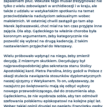
zapaleniem płuc. Wskutek tego musiał zrezygnować nie
tylko z wielu zobowiązań w archidiecezji i w kraju, ale
także z udziału w watykańskim spotkaniu na temat
przeciwdziałania nadużyciom seksualnym wobec
małoletnich. W ostatniej chwili zastąpił go tam abp
Marek Jędraszewski, choć miał na ten czas przyjęte inne
zajęcia. Dla abp. Gądeckiego ta właśnie choroba była
koronnym argumentem, żeby kategorycznie nie
pozwolić się wybrać na drugą kadencję. Z takim
nastawieniem przyjechał do Warszawy.
Wielu próbowało wpłynąć na niego, żeby zmienił
decyzję. Z mizernym skutkiem. Decydujący był
najprawdopodobniej głos sekretarza stanu Stolicy
Apostolskiej kard. Pietra Parolina, który gościł w Polsce z
okazji stulecia nawiązania stosunków dyplomatycznych
naszej ojczyzny z Watykanem. To on, usłyszawszy, że
nazajutrz po świętowaniu mają się odbyć wybory
nowego przewodniczącego, dał do zrozumienia abp.
Gądeckiemu, że nie wyobraża sobie, aby ten odmówił
szefowania polskiemu episkopatowi na kolejne pięć lat.
Wobec takiej opinii drugiej po papieżu Franciszku osoby