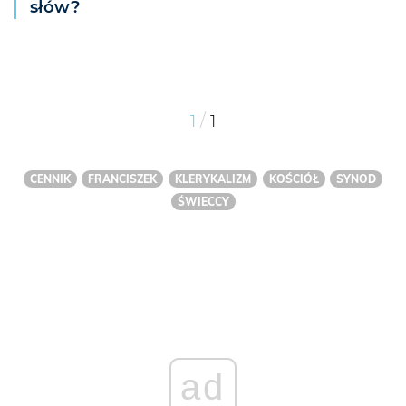
słów?
/
1
1
CENNIK
FRANCISZEK
KLERYKALIZM
KOŚCIÓŁ
SYNOD
ŚWIECCY
ad