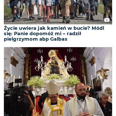
Życie uwiera jak kamień w bucie? Módl
się: Panie dopomóż mi – radził
pielgrzymom abp Galbas