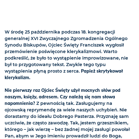
W środę 25 października podczas 18. kongregacji
generalnej XVI Zwyczajnego Zgromadzenia Ogólnego
Synodu Biskupów, Ojciec Święty Franciszek wygłosił
przemówienie poświęcone klerykalizmowi. Warto
podkreślić, że było to wystąpienie improwizowane, nie
był to przygotowany tekst. Zwykle tego typu
wystąpienia płyną prosto z serca.
Papież skrytykował
klerykalizm.
Nie pierwszy raz Ojciec Święty użył mocnych słów pod
naszym, księży, adresem. Czy należą się nam słowa
napomnienia?
Z pewnością tak. Zasługujemy na
ojcowską reprymendę za wiele naszych uchybień. Nie
dorastamy do ideału Dobrego Pasterza. Przyznaję sam
uczciwie, że często zawodzę. Tak, jestem grzesznikiem,
którego – jak wierzę – bez żadnej mojej zasługi powołał
Pan, abym w Jego imieniu prowadził ludzi do Boga,