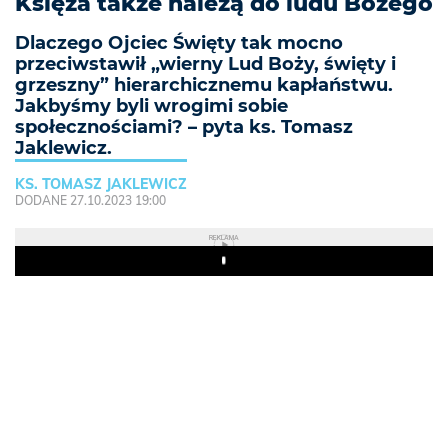
Księża także należą do ludu Bożego
Dlaczego Ojciec Święty tak mocno
przeciwstawił „wierny Lud Boży, święty i
grzeszny” hierarchicznemu kapłaństwu.
Jakbyśmy byli wrogimi sobie
społecznościami? – pyta ks. Tomasz
Jaklewicz.
KS. TOMASZ JAKLEWICZ
DODANE 27.10.2023 19:00
REKLAMA
Play