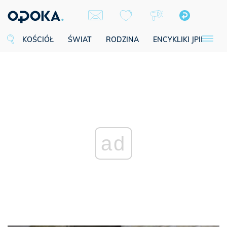
KOŚCIÓŁ
ŚWIAT
RODZINA
ENCYKLIKI JPII
SE
ad