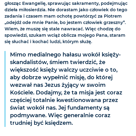
głosząc Ewangelię, sprawując sakramenty, podejmując
dzieła miłosierdzia. Nie dorastam jako człowiek do tego
zadania i czasem mam ochotę powtórzyć za Piotrem
„odejdź ode mnie Panie, bo jestem człowiek grzeszny”.
Wiem, że muszę się stale nawracać. Więc chodzę do
spowiedzi, szukam wciąż oblicza mojego Pana, staram
się słuchać i kochać ludzi, którym służę.
Mimo medialnego hałasu wokół księży-
skandalistów, śmiem twierdzić, że
większość księży walczy uczciwie o to,
aby dobrze wypełnić misję, do której
wezwał nas Jezus żyjący w swoim
Kościele. Dodajmy, że ta misja jest coraz
częściej totalnie kwestionowana przez
świat wokół nas. Jej fundamenty są
podmywane. Więc generalnie coraz
trudniej być księdzem.