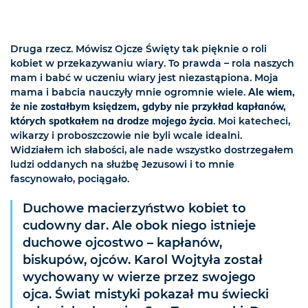
Druga rzecz. Mówisz Ojcze Święty tak pięknie o roli
kobiet w przekazywaniu wiary. To prawda – rola naszych
mam i babć w uczeniu wiary jest niezastąpiona. Moja
mama i babcia nauczyły mnie ogromnie wiele.
Ale wiem,
że nie zostałbym księdzem, gdyby nie przykład kapłanów,
których spotkałem na drodze mojego życia
. Moi katecheci,
wikarzy i proboszczowie nie byli wcale idealni.
Widziałem ich słabości, ale nade wszystko dostrzegałem
ludzi oddanych na służbę Jezusowi i to mnie
fascynowało, pociągało.
Duchowe macierzyństwo kobiet to
cudowny dar. Ale obok niego istnieje
duchowe ojcostwo – kapłanów,
biskupów, ojców. Karol Wojtyła został
wychowany w wierze przez swojego
ojca. Świat mistyki pokazał mu świecki