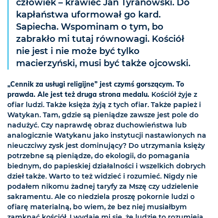
człowiek – krawiec Jan Tyranowski. Do
kapłaństwa uformował go kard.
Sapiecha. Wspominam o tym, bo
zabrakło mi tutaj równowagi. Kościół
nie jest i nie może być tylko
macierzyński, musi być także ojcowski.
„Cennik za usługi religijne” jest czymś gorszącym. To
prawda. Ale jest też druga strona medalu.
Kościół żyje z
ofiar ludzi. Także księża żyją z tych ofiar. Także papież i
Watykan. Tam, gdzie są pieniądze zawsze jest pole do
nadużyć. Czy naprawdę obraz duchowieństwa lub
analogicznie Watykanu jako instytucji nastawionych na
nieuczciwy zysk jest dominujący? Do utrzymania księży
potrzebne są pieniądze, do ekologii, do pomagania
biednym, do papieskiej działalności i wszelkich dobrych
dzieł także. Warto to też widzieć i rozumieć. Nigdy nie
podałem nikomu żadnej taryfy za Mszę czy udzielenie
sakramentu. Ale co niedziela proszę pokornie ludzi o
ofiarę materialną, bo wiem, że bez niej musiałbym
zamknąć kościół. I wydaje mi się, że ludzie to rozumieją.