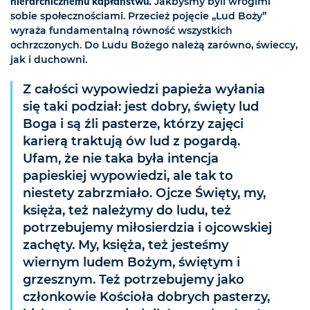
hierarchicznemu kapłaństwu.
Jakbyśmy byli wrogimi
sobie społecznościami. Przecież pojęcie „Lud Boży”
wyraża fundamentalną równość wszystkich
ochrzczonych. Do Ludu Bożego należą zarówno, świeccy,
jak i duchowni.
Z całości wypowiedzi papieża wyłania
się taki podział: jest dobry, święty lud
Boga i są źli pasterze, którzy zajęci
karierą traktują ów lud z pogardą.
Ufam, że nie taka była intencja
papieskiej wypowiedzi, ale tak to
niestety zabrzmiało. Ojcze Święty, my,
księża, też należymy do ludu, też
potrzebujemy miłosierdzia i ojcowskiej
zachęty. My, księża, też jesteśmy
wiernym ludem Bożym, świętym i
grzesznym. Też potrzebujemy jako
członkowie Kościoła dobrych pasterzy,