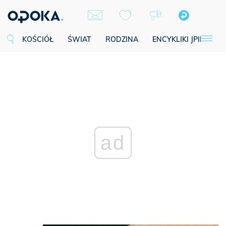
KOŚCIÓŁ
ŚWIAT
RODZINA
ENCYKLIKI JPII
SE
ad