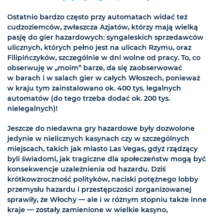
Ostatnio bardzo często przy automatach widać też
cudzoziemców, zwłaszcza Azjatów, którzy mają wielką
pasję do gier hazardowych: syngaleskich sprzedawców
ulicznych, których pełno jest na ulicach Rzymu, oraz
Filipińczyków, szczególnie w dni wolne od pracy. To, co
obserwuję w „moim” barze, da się zaobserwować
w barach i w salach gier w całych Włoszech, ponieważ
w kraju tym zainstalowano ok. 400 tys. legalnych
automatów (do tego trzeba dodać ok. 200 tys.
nielegalnych)!
Jeszcze do niedawna gry hazardowe były dozwolone
jedynie w nielicznych kasynach czy w szczególnych
miejscach, takich jak miasto Las Vegas, gdyż rządzący
byli świadomi, jak tragiczne dla społeczeństw mogą być
konsekwencje uzależnienia od hazardu. Dziś
krótkowzroczność polityków, naciski potężnego lobby
przemysłu hazardu i przestępczości zorganizowanej
sprawiły, że Włochy — ale i w różnym stopniu także inne
kraje — zostały zamienione w wielkie kasyno,