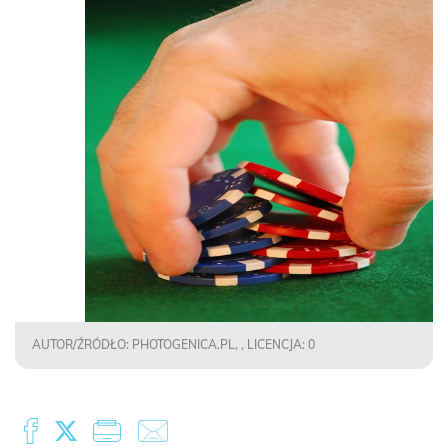
AUTOR/ŹRÓDŁO: PHOTOGENICA.PL, , LICENCJA: 0