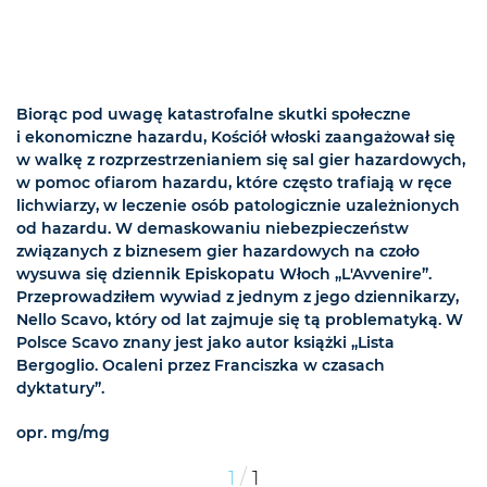
Biorąc pod uwagę katastrofalne skutki społeczne
i ekonomiczne hazardu, Kościół włoski zaangażował się
w walkę z rozprzestrzenianiem się sal gier hazardowych,
w pomoc ofiarom hazardu, które często trafiają w ręce
lichwiarzy, w leczenie osób patologicznie uzależnionych
od hazardu. W demaskowaniu niebezpieczeństw
związanych z biznesem gier hazardowych na czoło
wysuwa się dziennik Episkopatu Włoch „L'Avvenire”.
Przeprowadziłem wywiad z jednym z jego dziennikarzy,
Nello Scavo, który od lat zajmuje się tą problematyką. W
Polsce Scavo znany jest jako autor książki „Lista
Bergoglio. Ocaleni przez Franciszka w czasach
dyktatury”.
opr. mg/mg
/
1
1