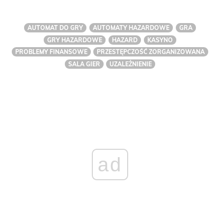
AUTOMAT DO GRY
AUTOMATY HAZARDOWE
GRA
GRY HAZARDOWE
HAZARD
KASYNO
PROBLEMY FINANSOWE
PRZESTĘPCZOŚĆ ZORGANIZOWANA
SALA GIER
UZALEŻNIENIE
ad