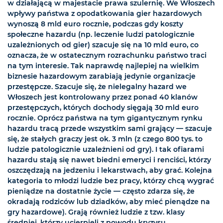
w działającą w majestacie prawa szulernię. We Włoszech
wpływy państwa z opodatkowania gier hazardowych
wynoszą 8 mld euro rocznie, podczas gdy koszty
społeczne hazardu (np. leczenie ludzi patologicznie
uzależnionych od gier) szacuje się na 10 mld euro, co
oznacza, że w ostatecznym rozrachunku państwo traci
na tym interesie. Tak naprawdę najlepiej na wielkim
biznesie hazardowym zarabiają jedynie organizacje
przestępcze. Szacuje się, że nielegalny hazard we
Włoszech jest kontrolowany przez ponad 40 klanów
przestępczych, których dochody sięgają 30 mld euro
rocznie. Oprócz państwa na tym gigantycznym rynku
hazardu tracą przede wszystkim sami grający — szacuje
się, że stałych graczy jest ok. 3 mln (z czego 800 tys. to
ludzie patologicznie uzależnieni od gry). I tak ofiarami
hazardu stają się nawet biedni emeryci i renciści, którzy
oszczędzają na jedzeniu i lekarstwach, aby grać. Kolejna
kategoria to młodzi ludzie bez pracy, którzy chcą wygrać
pieniądze na dostatnie życie — często zdarza się, że
okradają rodziców lub dziadków, aby mieć pienądze na
gry hazardowe). Grają również ludzie z tzw. klasy
średniej, którzy ucierpieli z powodu kryzysu