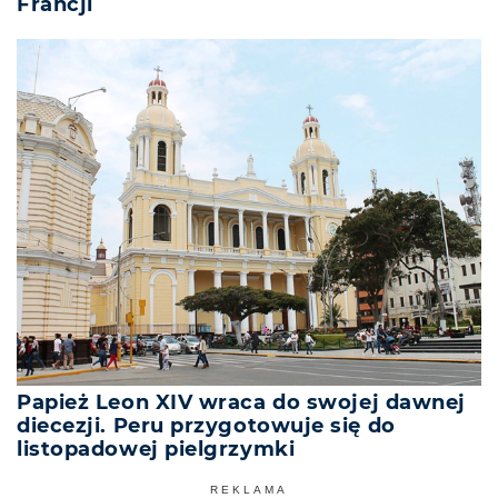
Francji
Papież Leon XIV wraca do swojej dawnej
diecezji. Peru przygotowuje się do
listopadowej pielgrzymki
REKLAMA