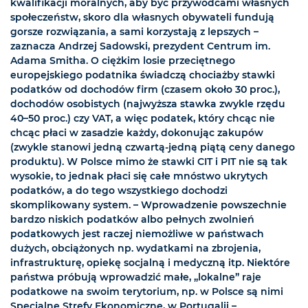
kwalifikacji moralnych, aby być przywódcami własnych
społeczeństw, skoro dla własnych obywateli fundują
gorsze rozwiązania, a sami korzystają z lepszych –
zaznacza Andrzej Sadowski, prezydent Centrum im.
Adama Smitha. O ciężkim losie przeciętnego
europejskiego podatnika świadczą chociażby stawki
podatków od dochodów firm (czasem około 30 proc.),
dochodów osobistych (najwyższa stawka zwykle rzędu
40–50 proc.) czy VAT, a więc podatek, który chcąc nie
chcąc płaci w zasadzie każdy, dokonując zakupów
(zwykle stanowi jedną czwartą-jedną piątą ceny danego
produktu). W Polsce mimo że stawki CIT i PIT nie są tak
wysokie, to jednak płaci się całe mnóstwo ukrytych
podatków, a do tego wszystkiego dochodzi
skomplikowany system. – Wprowadzenie powszechnie
bardzo niskich podatków albo pełnych zwolnień
podatkowych jest raczej niemożliwe w państwach
dużych, obciążonych np. wydatkami na zbrojenia,
infrastrukturę, opiekę socjalną i medyczną itp. Niektóre
państwa próbują wprowadzić małe, „lokalne” raje
podatkowe na swoim terytorium, np. w Polsce są nimi
Specjalne Strefy Ekonomiczne, w Portugalii –