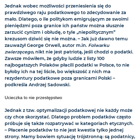
Jednak wobec możliwości przeniesienia się do
prawdziwego raju podatkowego to zdecydowanie za
mało. Dlatego, o ile politykom emigrującym ze swoimi
pieniędzmi poza granice ich państw można słusznie
zarzucić cynizm i obłudę, o tyle „niepolitycznym”
krezusom dziwić się nie można. – Jak już dawno temu
zauważył George Orwell, autor m.in.
Folwarku
zwierzęcego
, nikt nie jest patriotą, jeśli chodzi o podatki.
Zawsze mówiłem, że gdyby ludzie z listy 100
najbogatszych Polaków płacili podatki w Polsce, to nie
byłoby ich na tej liście, bo większość z nich ma
rezydentury podatkowe poza granicami Polski –
podkreśla Andrzej Sadowski.
Ucieczka to nie przestępstwo
Jednak z tzw. optymalizacji podatkowej nie każdy może
czy chce skorzystać. Dlatego problem podatków często
próbuje się także rozpatrywać w kategoriach etycznych.
– Płacenie podatków to nie jest kwestia tylko jednej
strony. Mamy bowiem sytuację trójstronną: są podatnicy,