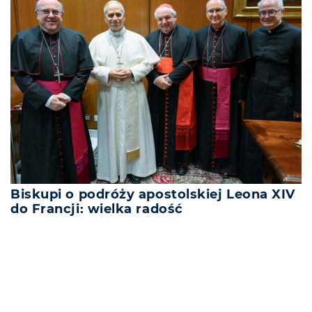
Biskupi o podróży apostolskiej Leona XIV
do Francji: wielka radość
REKLAMA