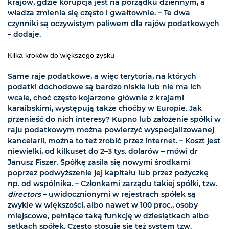
krajów, gdzie korupcja jest na porządku dziennym, a
władza zmienia się często i gwałtownie. – Te dwa
czynniki są oczywistym paliwem dla rajów podatkowych
– dodaje.
Kilka kroków do większego zysku
Same raje podatkowe, a więc terytoria, na których
podatki dochodowe są bardzo niskie lub nie ma ich
wcale, choć często kojarzone głównie z krajami
karaibskimi, występują także choćby w Europie. Jak
przenieść do nich interesy? Kupno lub założenie spółki w
raju podatkowym można powierzyć wyspecjalizowanej
kancelarii, można to też zrobić przez internet. – Koszt jest
niewielki, od kilkuset do 2–3 tys. dolarów – mówi dr
Janusz Fiszer. Spółkę zasila się nowymi środkami
poprzez podwyższenie jej kapitału lub przez pożyczkę
np. od wspólnika. – Członkami zarządu takiej spółki, tzw.
directors
– uwidocznionymi w rejestrach spółek są
zwykle w większości, albo nawet w 100 proc., osoby
miejscowe, pełniące taką funkcję w dziesiątkach albo
setkach spółek. Często stosuje się też system tzw.