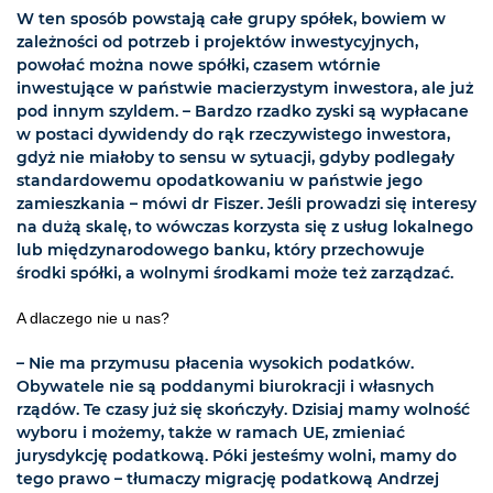
W ten sposób powstają całe grupy spółek, bowiem w
zależności od potrzeb i projektów inwestycyjnych,
powołać można nowe spółki, czasem wtórnie
inwestujące w państwie macierzystym inwestora, ale już
pod innym szyldem. – Bardzo rzadko zyski są wypłacane
w postaci dywidendy do rąk rzeczywistego inwestora,
gdyż nie miałoby to sensu w sytuacji, gdyby podlegały
standardowemu opodatkowaniu w państwie jego
zamieszkania – mówi dr Fiszer. Jeśli prowadzi się interesy
na dużą skalę, to wówczas korzysta się z usług lokalnego
lub międzynarodowego banku, który przechowuje
środki spółki, a wolnymi środkami może też zarządzać.
A dlaczego nie u nas?
– Nie ma przymusu płacenia wysokich podatków.
Obywatele nie są poddanymi biurokracji i własnych
rządów. Te czasy już się skończyły. Dzisiaj mamy wolność
wyboru i możemy, także w ramach UE, zmieniać
jurysdykcję podatkową. Póki jesteśmy wolni, mamy do
tego prawo – tłumaczy migrację podatkową Andrzej