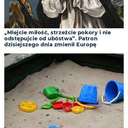
„Miejcie miłość, strzeżcie pokory i nie
odstępujcie od ubóstwa”. Patron
dzisiejszego dnia zmienił Europę