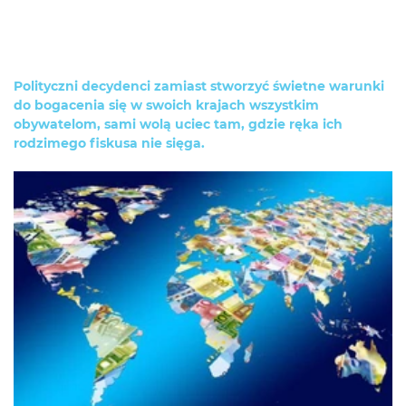
Polityczni decydenci zamiast stworzyć świetne warunki
do bogacenia się w swoich krajach wszystkim
obywatelom, sami wolą uciec tam, gdzie ręka ich
rodzimego fiskusa nie sięga.