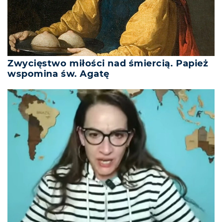
Zwycięstwo miłości nad śmiercią. Papież
wspomina św. Agatę