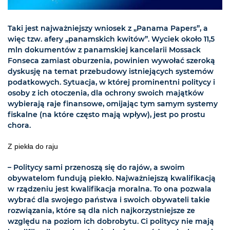
Taki jest najważniejszy wniosek z „Panama Papers”, a
więc tzw. afery „panamskich kwitów”. Wyciek około 11,5
mln dokumentów z panamskiej kancelarii Mossack
Fonseca zamiast oburzenia, powinien wywołać szeroką
dyskusję na temat przebudowy istniejących systemów
podatkowych. Sytuacja, w której prominentni politycy i
osoby z ich otoczenia, dla ochrony swoich majątków
wybierają raje finansowe, omijając tym samym systemy
fiskalne (na które często mają wpływ), jest po prostu
chora.
Z piekła do raju
– Politycy sami przenoszą się do rajów, a swoim
obywatelom fundują piekło. Najważniejszą kwalifikacją
w rządzeniu jest kwalifikacja moralna. To ona pozwala
wybrać dla swojego państwa i swoich obywateli takie
rozwiązania, które są dla nich najkorzystniejsze ze
względu na poziom ich dobrobytu. Ci politycy nie mają