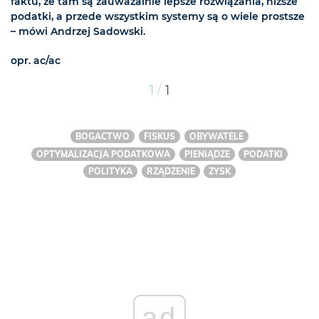
faktu, że tam są zauważalnie lepsze rozwiązania, niższe
podatki, a przede wszystkim systemy są o wiele prostsze
– mówi Andrzej Sadowski.
opr. ac/ac
/
1
1
BOGACTWO
FISKUS
OBYWATELE
OPTYMALIZACJA PODATKOWA
PIENIĄDZE
PODATKI
POLITYKA
RZĄDZENIE
ZYSK
ad