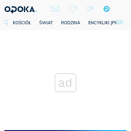
KOŚCIÓŁ
ŚWIAT
RODZINA
ENCYKLIKI JPII
SE
ad