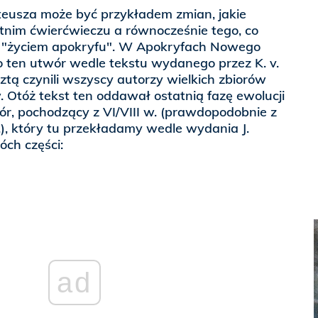
eusza może być przykładem zmian, jakie
tnim ćwierćwieczu a równocześnie tego, co
"życiem apokryfu". W Apokryfach Nowego
 ten utwór wedle tekstu wydanego przez K. v.
sztą czynili wszyscy autorzy wielkich zbiorów
 Otóż tekst ten oddawał ostatnią fazę ewolucji
r, pochodzący z VI/VIII w. (prawdopodobnie z
w.), który tu przekładamy wedle wydania J.
óch części:
ad