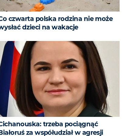
Co czwarta polska rodzina nie może
wysłać dzieci na wakacje
Cichanouska: trzeba pociągnąć
Białoruś za współudział w agresji