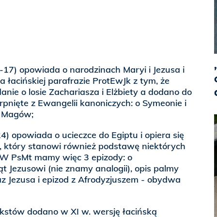
1-17) opowiada o narodzinach Maryi i Jezusa i
a łacińskiej parafrazie ProtEwJk z tym, że
anie o losie Zachariasza i Elżbiety a dodano do
rpnięte z Ewangelii kanoniczych: o Symeonie i
u Magów;
4) opowiada o ucieczce do Egiptu i opiera się
 który stanowi również podstawę niektórych
W PsMt mamy więc 3 epizody: o
t Jezusowi (nie znamy analogii), opis palmy
kaz Jezusa i epizod z Afrodyzjuszem - obydwa
kstów dodano w XI w. wersję łacińską