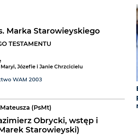
s. Marka Starowieyskiego
O TESTAMENTU
e
aryi, Józefie i Janie Chrzcicielu
ictwo WAM 2003
Mateusza (PsMt)
azimierz Obrycki, wstęp i
Marek Starowieyski)