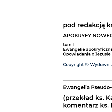
pod redakcją k
APOKRYFY NOWEG
tom I
Ewangelie apokryficzn
Opowiadania o Jezusie, M
Copyright © Wydawn
Ewangelia Pseudo-
(przekład ks. K
komentarz ks. 