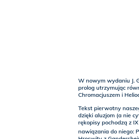
W nowym wydaniu J. G
prolog utrzymując rów
Chromacjuszem i Helio
Tekst pierwotny nasze
dzięki aluzjom (a nie 
rękopisy pochodzą z I
nawiązania do niego: P
Hroswity z Gandersheim