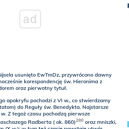
ad
ijsela usunięto EwTmDz, przywrócono dawny
nocześnie korespondencję św. Hieronima z
dorem oraz pierwotny tytuł.
go apokryfu pochodzi z VI w., co stwierdzamy
cytatom) do Reguły św. Benedykta. Najstarsze
X w. Z tegoż czasu pochodzą pierwsze
280
aschazego Radberta ( ok. 860)
oraz mniszki,
 (X w.); w tym też czasie powstaje utwór