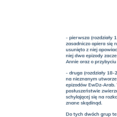
- pierwsza (rozdziały 
zasadniczo opiera się n
usunięto z niej opowiad
niej dwa epizody zacze
Annie oraz o przybyci
- druga (rozdziały 18-2
na nieznanym utworze,
epizodów EwDz-Arab. 
posłuszeństwie zwierzą
schylającej się na roz
znane skądinąd.
Do tych dwóch grup te