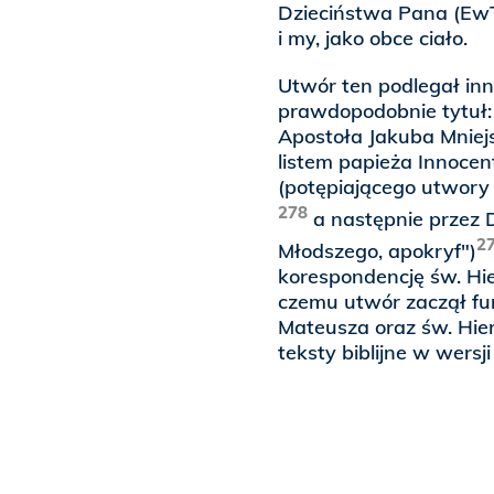
Dzieciństwa Pana (EwT
i my, jako obce ciało.
Utwór ten podlegał in
prawdopodobnie tytuł:
Apostoła Jakuba Mniejs
listem papieża Innocen
(potępiającego utwory
278
a następnie przez 
2
Młodszego, apokryf")
korespondencję św. Hie
czemu utwór zaczął fu
Mateusza oraz św. Hi
teksty biblijne w wersji