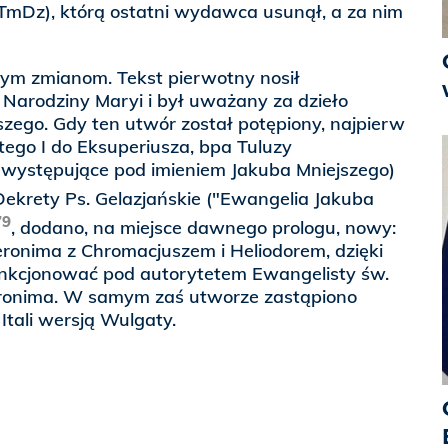
mDz), którą ostatni wydawca usunął, a za nim
nym zmianom. Tekst pierwotny nosił
 Narodziny Maryi i był uważany za dzieło
zego. Gdy ten utwór został potępiony, najpierw
tego I do Eksuperiusza, bpa Tuluzy
 występujące pod imieniem Jakuba Mniejszego)
Dekrety Ps. Gelazjańskie ("Ewangelia Jakuba
79
, dodano, na miejsce dawnego prologu, nowy:
ronima z Chromacjuszem i Heliodorem, dzięki
nkcjonować pod autorytetem Ewangelisty św.
eronima. W samym zaś utworze zastąpiono
 Itali wersją Wulgaty.