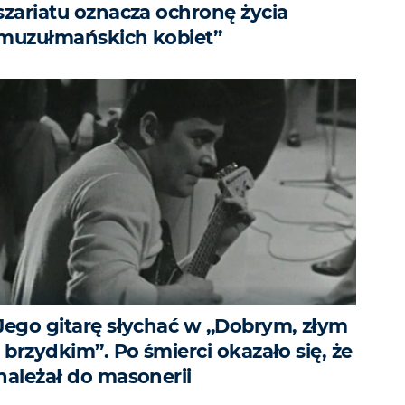
szariatu oznacza ochronę życia
muzułmańskich kobiet”
Jego gitarę słychać w „Dobrym, złym
i brzydkim”. Po śmierci okazało się, że
należał do masonerii