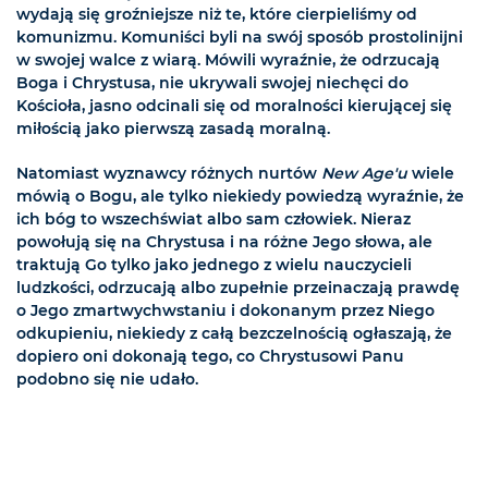
wydają się groźniejsze niż te, które cierpieliśmy od
komunizmu. Komuniści byli na swój sposób prostolinijni
w swojej walce z wiarą. Mówili wyraźnie, że odrzucają
Boga i Chrystusa, nie ukrywali swojej niechęci do
Kościoła, jasno odcinali się od moralności kierującej się
miłością jako pierwszą zasadą moralną.
Natomiast wyznawcy różnych nurtów
New Age'u
wiele
mówią o Bogu, ale tylko niekiedy powiedzą wyraźnie, że
ich bóg to wszechświat albo sam człowiek. Nieraz
powołują się na Chrystusa i na różne Jego słowa, ale
traktują Go tylko jako jednego z wielu nauczycieli
ludzkości, odrzucają albo zupełnie przeinaczają prawdę
o Jego zmartwychwstaniu i dokonanym przez Niego
odkupieniu, niekiedy z całą bezczelnością ogłaszają, że
dopiero oni dokonają tego, co Chrystusowi Panu
podobno się nie udało.