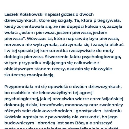
Leszek Kołakowski napisał gdzieś o dwóch
dziewczynkach, które się ścigały. Ta, która przegrywała,
kiedy zorientowała się, że nie dopędzi koleżanki, zaczęła
wołać: „jestem pierwsza, jestem pierwsza, jestem
pierwsza”. Wówczas ta, która naprawdę była pierwsza,
nerwowo nie wytrzymała, zatrzymała się i zaczęła płakać.
I w tej sposób jej konkurentka rzeczywiście do mety
dobiegła pierwsza. Stworzenie faktu psychologicznego,
w tym przypadku mijającego się całkowicie z
obiektywnym stanem rzeczy, okazało się niezwykle
skuteczną manipulacją.
Przypomniała mi się opowieść o dwóch dziewczynkach,
bo osobiście nie lekceważyłbym tej agresji
psychologicznej, jakiej przeciwko wierze chrześcijańskiej
dokonują dzisiaj teozofowie, moonowcy oraz zwolennicy
różnych sekt dalekowschodnich i gnostyckich. Istnieniu
Kościoła agresja ta z pewnością nie zaszkodzi, bo jego
budowniczym i obrońcą jest sam Bóg, ale zniszczyć