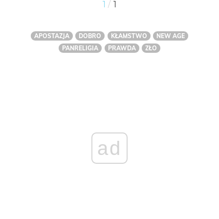
/
1
1
APOSTAZJA
DOBRO
KŁAMSTWO
NEW AGE
PANRELIGIA
PRAWDA
ZŁO
ad