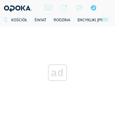
KOŚCIÓŁ
ŚWIAT
RODZINA
ENCYKLIKI JPII
SE
ad