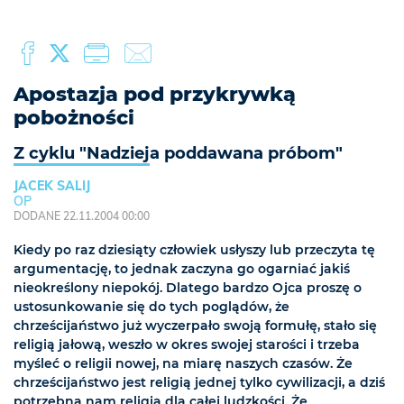
Apostazja pod przykrywką
pobożności
Z cyklu "Nadzieja poddawana próbom"
JACEK SALIJ
OP
DODANE 22.11.2004 00:00
Kiedy po raz dziesiąty człowiek usłyszy lub przeczyta tę
argumentację, to jednak zaczyna go ogarniać jakiś
nieokreślony niepokój. Dlatego bardzo Ojca proszę o
ustosunkowanie się do tych poglądów, że
chrześcijaństwo już wyczerpało swoją formułę, stało się
religią jałową, weszło w okres swojej starości i trzeba
myśleć o religii nowej, na miarę naszych czasów. Że
chrześcijaństwo jest religią jednej tylko cywilizacji, a dziś
potrzebna nam religia dla całej ludzkości. Że