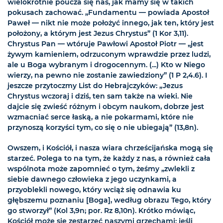
wielokrotnie poucza się nas, jak mamy się w takich
pokusach zachować. „Fundamentu — powiada Apostoł
Paweł — nikt nie może położyć innego, jak ten, który jest
położony, a którym jest Jezus Chrystus” (1 Kor 3,11).
Chrystus Pan — wtóruje Pawłowi Apostoł Piotr — „jest
żywym kamieniem, odrzuconym wprawdzie przez ludzi,
ale u Boga wybranym i drogocennym. (...) Kto w Niego
wierzy, na pewno nie zostanie zawiedziony” (1 P 2,4.6). I
jeszcze przytoczmy List do Hebrajczyków: „Jezus
Chrystus wczoraj i dziś, ten sam także na wieki. Nie
dajcie się zwieść różnym i obcym naukom, dobrze jest
wzmacniać serce łaską, a nie pokarmami, które nie
przynoszą korzyści tym, co się o nie ubiegają” (13,8n).
Owszem, i Kościół, i nasza wiara chrześcijańska mogą się
starzeć. Polega to na tym, że każdy z nas, a również cała
wspólnota może zapomnieć o tym, żeśmy „zwlekli z
siebie dawnego człowieka z jego uczynkami, a
przyoblekli nowego, który wciąż się odnawia ku
głębszemu poznaniu [Boga], według obrazu Tego, który
go stworzył” (Kol 3,9n; por. Rz 8,10n). Krótko mówiąc,
Kościół może się zestarzeć naszymi grzechami: jeśli