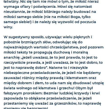
łatwizny. Nic się tam nie mówi o tym, że miłość nieraz
wymaga ofiary i poświęcenia. Mówi się natomiast
nieustannie, że miłość bliźniego należy budować na
miłości samego siebie (nie na miłości Boga, tylko
samego siebie!) i że należy się wyzwolić od poczucia
winy.
W sugestywny sposób, używając wielu pięknych i
pobożnie brzmiących słów, odwołując się do
najważniejszych wartości chrześcijaństwa, pod pozorem
miłości teksty te propagują duchową i moralną
anarchię: „jeżeli uważasz, że to jest prawda, to jest to
rzeczywiście prawda, a jeśli uważasz, że to jest dobro, to
jest to naprawdę dobro”. Naiwne to i niezwykle
niebezpieczne przeświadczenie, że jeżeli nie będziemy
zauważać różnicy między prawdą i kłamstwem oraz
między dobrem i złem, to uda nam się zbudować utopię
świata wolnego od kłamstwa i grzechu! Obym był
fałszywym prorokiem: Bezmiar ludzkiej krzywdy i krwi
zapowiada to obłąkane przeświadczenie, że jeżeli
przestaniemy się uważać za grzeszników, to naprawdę
staniemy się bezgrzeszni.