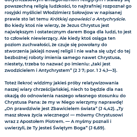
powszechną religią ludzkości, to najtrafniej rozpoznał go
rosyjski myśliciel Włodzimierz Sołowjow w napisanej
prawie sto lat temu
Krótkiej opowieści o Antychryście
.
Bo kiedy ktoś nie wierzy, że Jezus Chrystus jest
największym i ostatecznym darem Boga dla ludzi, to jest
to człowiek niewierzący. Ale kiedy ktoś osiąga ten
poziom zuchwałości, że czuje się powołany do
stworzenia jakiejś nowej religii i nie waha się użyć do tej
bezbożnej roboty imienia samego nawet Chrystusa,
niestety, trzeba to nazwać po imieniu: „taki jest
zwodzicielem i Antychrystem” (2 J 7; por. 1 J 4,1—3).
Toteż ilekroć widzimy jakieś próby relatywizowania
naszej wiary chrześcijańskiej, niech to będzie dla nas
okazją do odnowienia naszego własnego stosunku do
Chrystusa Pana: że my w Niego wierzymy naprawdę!
„On prawdziwie jest Zbawicielem świata” (J 4,42). „Ty
masz słowa życia wiecznego! — mówmy Chrystusowi
wraz z Apostołem Piotrem. — A myśmy poznali i
uwierzyli, że Ty jesteś Świętym Boga” (J 6,69).