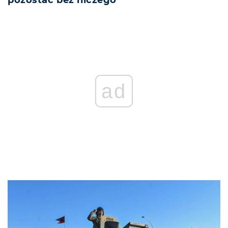
pozostać bez niczego”
ad