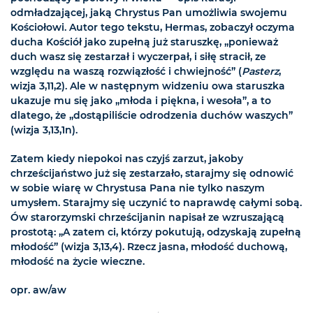
odmładzającej, jaką Chrystus Pan umożliwia swojemu
Kościołowi. Autor tego tekstu, Hermas, zobaczył oczyma
ducha Kościół jako zupełną już staruszkę, „ponieważ
duch wasz się zestarzał i wyczerpał, i siłę stracił, ze
względu na waszą rozwiązłość i chwiejność” (
Pasterz
,
wizja 3,11,2). Ale w następnym widzeniu owa staruszka
ukazuje mu się jako „młoda i piękna, i wesoła”, a to
dlatego, że „dostąpiliście odrodzenia duchów waszych”
(wizja 3,13,1n).
Zatem kiedy niepokoi nas czyjś zarzut, jakoby
chrześcijaństwo już się zestarzało, starajmy się odnowić
w sobie wiarę w Chrystusa Pana nie tylko naszym
umysłem. Starajmy się uczynić to naprawdę całymi sobą.
Ów starorzymski chrześcijanin napisał ze wzruszającą
prostotą: „A zatem ci, którzy pokutują, odzyskają zupełną
młodość” (wizja 3,13,4). Rzecz jasna, młodość duchową,
młodość na życie wieczne.
opr. aw/aw