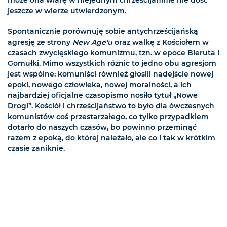
może ona wiarę w niejednym chrześcijaninie nie dość
jeszcze w wierze utwierdzonym.
Spontanicznie porównuję sobie antychrześcijańską
agresję ze strony
New Age'u
oraz walkę z Kościołem w
czasach zwycięskiego komunizmu, tzn. w epoce Bieruta i
Gomułki. Mimo wszystkich różnic to jedno obu agresjom
jest wspólne: komuniści również głosili nadejście nowej
epoki, nowego człowieka, nowej moralności, a ich
najbardziej oficjalne czasopismo nosiło tytuł „Nowe
Drogi”. Kościół i chrześcijaństwo to było dla ówczesnych
komunistów coś przestarzałego, co tylko przypadkiem
dotarło do naszych czasów, bo powinno przeminąć
razem z epoką, do której należało, ale co i tak w krótkim
czasie zaniknie.