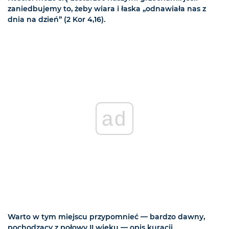
zaniedbujemy to, żeby wiara i łaska „odnawiała nas z
dnia na dzień” (2 Kor 4,16).
ad
Warto w tym miejscu przypomnieć — bardzo dawny,
pochodzący z połowy II wieku — opis kuracji