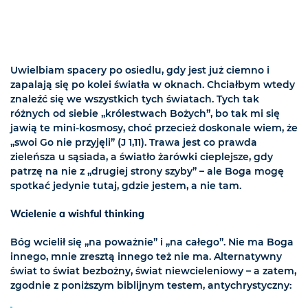
Uwielbiam spacery po osiedlu, gdy jest już ciemno i
zapalają się po kolei światła w oknach. Chciałbym wtedy
znaleźć się we wszystkich tych światach. Tych tak
różnych od siebie „królestwach Bożych”, bo tak mi się
jawią te mini-kosmosy, choć przecież doskonale wiem, że
„swoi Go nie przyjęli” (J 1,11). Trawa jest co prawda
zieleńsza u sąsiada, a światło żarówki cieplejsze, gdy
patrzę na nie z „drugiej strony szyby” – ale Boga mogę
spotkać jedynie tutaj, gdzie jestem, a nie tam.
Wcielenie a wishful thinking
Bóg wcielił się „na poważnie” i „na całego”. Nie ma Boga
innego, mnie zresztą innego też nie ma. Alternatywny
świat to świat bezbożny, świat niewcieleniowy – a zatem,
zgodnie z poniższym biblijnym testem, antychrystyczny: