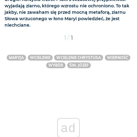
wyjadają ziarno, którego wzrostu nie ochroniono. To tak
jakby, nie zawaham się przed mocną metaforą, ziarnu
Słowa wrzuconego w łono Maryi powiedzieć, że jest
niechciane.
/
1
1
MARYJA
WCIELENIE
WCIELENIE CHRYSTUSA
WIERNOŚĆ
WYBÓR
ŚW. JÓZEF
ad