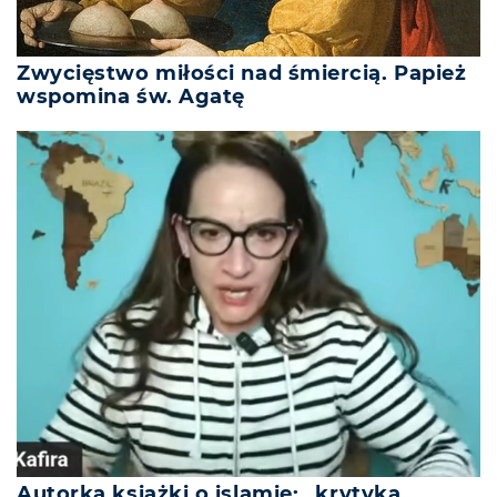
Zwycięstwo miłości nad śmiercią. Papież
wspomina św. Agatę
Autorka książki o islamie: „krytyka