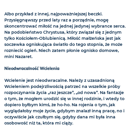
Albo przykład z innej, najpoważniejszej beczki.
Przysięgnąwszy przed laty raz a porządnie, mogę
skoncentrować miłość na jednej jedynej wybrance serca.
Na podobieństwo Chrystusa, który związał się z jednym
tylko Kościołem-Oblubienicą. Miłość małżeńska jest jak
soczewka ogniskująca światło do tego stopnia, że może
rozniecić ogień. Niech zatem płonie ognisko domowe,
mini Nazaret.
Nieodwracalność Wcielenia
Wcielenie jest nieodwracalne. Należy z uzasadnioną
Wcieleniem podejrzliwością patrzeć na wszelkie próby
rozpoczynania życia „raz jeszcze”, „od nowa”. Na fantazje
o tym, że mogłem urodzić się w innej rodzinie, i wtedy to
dopiero byłbym kimś, że ho-ho. Na rojenia o tym, jak
wyglądałoby moje życie, gdybym znalazł inną pracę, no i
oczywiście jak czułbym się, gdyby dana mi była inna
osobowość niż ta, która mi ciąży.