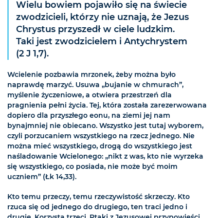
Wielu bowiem pojawiło się na świecie
zwodzicieli, którzy nie uznają, że Jezus
Chrystus przyszedł w ciele ludzkim.
Taki jest zwodzicielem i Antychrystem
(2 J 1,7).
Wcielenie pozbawia mrzonek, żeby można było
naprawdę marzyć. Usuwa „bujanie w chmurach”,
myślenie życzeniowe, a otwiera przestrzeń dla
pragnienia pełni życia. Tej, która została zarezerwowana
dopiero dla przyszłego eonu, na ziemi jej nam
bynajmniej nie obiecano. Wszystko jest tutaj wyborem,
czyli porzucaniem wszystkiego na rzecz jednego. Nie
można mieć wszystkiego, drogą do wszystkiego jest
naśladowanie Wcielonego: „nikt z was, kto nie wyrzeka
się wszystkiego, co posiada, nie może być moim
uczniem” (Łk 14,33).
Kto temu przeczy, temu rzeczywistość skrzeczy. Kto
rzuca się od jednego do drugiego, ten traci jedno i
drugie. Korzysta trzeci. Ptaki z Jezusowej przypowieści