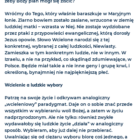
żeby Boży plan mógł się ziścić?
Wróćmy do Tego, który właśnie baraszkuje w Maryjnym
łonie. Ziarno bowiem zostało zasiane, wrzucone w ziemię
ludzkiej matki – wzrasta w Niej. Nie zostaje wydziobane
przez ptaki z przypowieści ewangelicznej, którą dorosły
Jezus opowie. Słowo Wcielone narodzi się z tej
konkretnej, wybranej z całej ludzkości, Niewiasty.
Zamieszka w tym konkretnym ludzie, nie w innym. W
Izraelu, a nie na przykład, co skądinąd zdumiewające, w
Polsce. Będzie miał takie a nie inne geny i grupę krwi, i
określoną, bynajmniej nie najpiękniejszą płeć.
Wcielenie a ludzkie wybory
Patrzę na swoje życie i odkrywam analogiczny
„wcieleniowy” paradygmat. Daje on o sobie znać przede
wszystkim w wybieraniu woli Bożej, a zatem w życiu
nadprzyrodzonym. Ale nie tylko: również zwykłe
wydawałoby się ludzkie życie „działa” w analogiczny
sposób. Wybieram, aby już dalej nie przebierać.
Uwalniając się od ciężaru wyboru biorę coś jednego, a